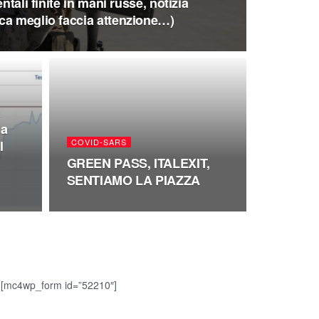
ntali finite in mani russe, notizia
ca meglio faccia attenzione…)
a
ia
COVID-SARS
l
GREEN PASS, ITALEXIT,
SENTIAMO LA PIAZZA
[mc4wp_form id=”52210″]