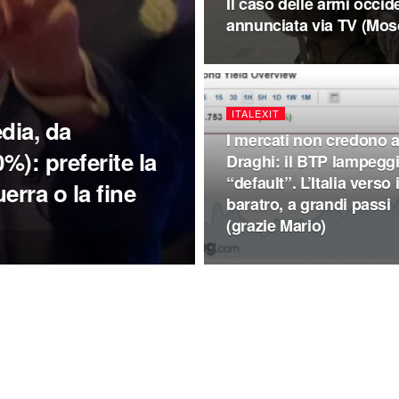
Il caso delle armi occide
annunciata via TV (Mos
ITALEXIT
dia, da
I mercati non credono 
%): preferite la
Draghi: il BTP lampegg
“default”. L’Italia verso i
erra o la fine
baratro, a grandi passi
(grazie Mario)