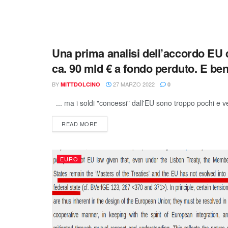
Una prima analisi dell’accordo EU 
CRISI ITALIA
ca. 90 mld € a fondo perduto. E be
BY
27 MARZO 2022
MITTDOLCINO
0
... ma i soldi "concessi" dall'EU sono troppo pochi e 
READ MORE
EURO