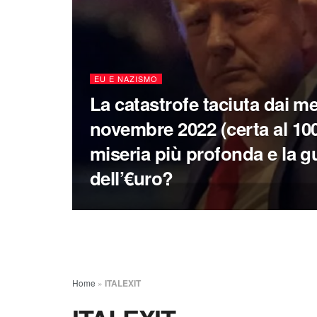
EU E NAZISMO
La catastrofe taciuta dai me
novembre 2022 (certa al 100
miseria più profonda e la gu
dell’€uro?
Home
»
ITALEXIT