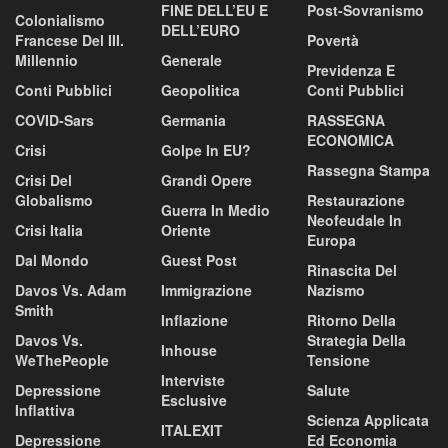
FINE DELL’EU E
Post-Sovranismo
Colonialismo
DELL’EURO
Francese Del III.
Povertà
Millennio
Generale
Previdenza E
Conti Pubblici
Geopolitica
Conti Pubblici
COVID-Sars
Germania
RASSEGNA
ECONOMICA
Crisi
Golpe In EU?
Rassegna Stampa
Crisi Del
Grandi Opere
Globalismo
Restaurazione
Guerra In Medio
Neofeudale In
Crisi Italia
Oriente
Europa
Dal Mondo
Guest Post
Rinascita Del
Davos Vs. Adam
Immigrazione
Nazismo
Smith
Inflazione
Ritorno Della
Davos Vs.
Strategia Della
Inhouse
WeThePeople
Tensione
Interviste
Depressione
Salute
Esclusive
Inflattiva
Scienza Applicata
ITALEXIT
Depressione
Ed Economia