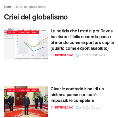
Home
»
Crisi del globalismo
Crisi del globalismo
La notizia che i media pro Davos
CRISI DEL GLOBALISMO
tacciono: l’Italia secondo paese
al mondo come export pro capite
(quarto come export assoluto)
BY
MITTDOLCINO
3 SETTEMBRE 2024
Cina: le contraddizioni di un
CRISI DEL GLOBALISMO
sistema paese con cui è
impossibile competere
BY
MITTDOLCINO
24 LUGLIO 2024