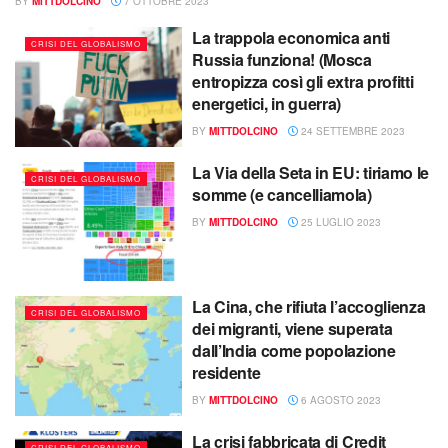
BY
MITTDOLCINO
7 OTTOBRE 2023
La trappola economica anti
CRISI DEL GLOBALISMO
Russia funziona! (Mosca
entropizza così gli extra profitti
energetici, in guerra)
BY
MITTDOLCINO
24 SETTEMBRE 2023
La Via della Seta in EU: tiriamo le
CRISI DEL GLOBALISMO
somme (e cancelliamola)
BY
MITTDOLCINO
25 LUGLIO 2023
La Cina, che rifiuta l’accoglienza
CRISI DEL GLOBALISMO
dei migranti, viene superata
dall’India come popolazione
residente
BY
MITTDOLCINO
6 AGOSTO 2023
La crisi fabbricata di Credit
CRISI DEL GLOBALISMO