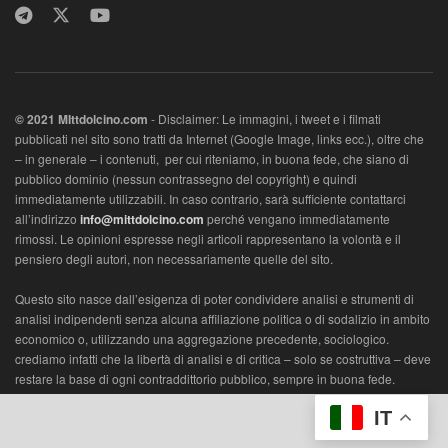
© 2021 MIttdolcino.com
- Disclaimer: Le immagini, i tweet e i filmati
pubblicati nel sito sono tratti da Internet (Google Image, links ecc.), oltre che
– in generale – i contenuti, per cui riteniamo, in buona fede, che siano di
pubblico dominio (nessun contrassegno del copyright) e quindi
immediatamente utilizzabili. In caso contrario, sarà sufficiente contattarci
all’indirizzo
info@mittdolcino.com
perché vengano immediatamente
rimossi. Le opinioni espresse negli articoli rappresentano la volontà e il
pensiero degli autori, non necessariamente quelle del sito.
Questo sito nasce dall’esigenza di poter condividere analisi e strumenti di
analisi indipendenti senza alcuna affiliazione politica o di sodalizio in ambito
economico o, utilizzando una aggregazione precedente, sociologico.
crediamo infatti che la libertà di analisi e di critica – solo se costruttiva – deve
restare la base di ogni contraddittorio pubblico, sempre in buona fede.
L’ambito vuole essere economico, con lo scopo di di analizzare la società
IT
con un metro appunto di valorizzazione economica e/o sociologica.