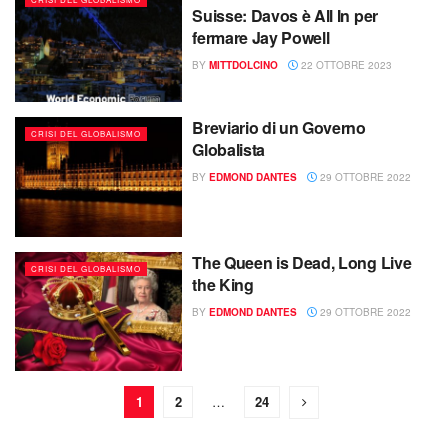
Suisse: Davos è All In per
fermare Jay Powell
BY
MITTDOLCINO
22 OTTOBRE 2023
Breviario di un Governo
CRISI DEL GLOBALISMO
Globalista
BY
EDMOND DANTES
29 OTTOBRE 2022
The Queen is Dead, Long Live
CRISI DEL GLOBALISMO
the King
BY
EDMOND DANTES
29 OTTOBRE 2022
1
2
…
24