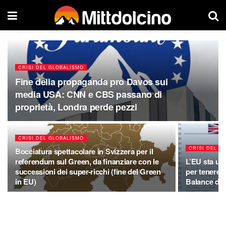
CRISI DEL GLOBALISMO
Fine della propaganda pro Davos sui
media USA: CNN e CBS passano di
proprietà, Londra perde pezzi
CRISI DEL GLOBALISMO
CRISI DEL G
Bocciatura spettacolare in Svizzera per il
referendum sul Green, da finanziare con le
L’EU sta uti
successioni dei super-ricchi (fine del Green
per tenere a
in EU)
Balance del