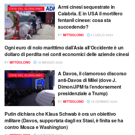
Armi cinesi sequestrate in
CRISI DEL GLOBALISMO
Calabria. E in USA il mortifero
fentanil cinese: cosa sta
succedendo?
BY
MITTDOLCINO
4 LUGLIO 2024
Ogni euro di nolo marittimo dall’Asia all’Occidente è un
CRISI DEL GLOBALISMO
dollaro di perdita nei conti economici delle aziende cinesi
BY
MITTDOLCINO
18 MAGGIO 2026
A Davos, il clamoroso discorso
CRISI DEL GLOBALISMO
anti-Davos di Milei (dove J.
Dimon/JPM fa l’endorsement
presidenziale a Trump)
BY
MITTDOLCINO
18 GENNAIO 2024
Putin dichiara che Klaus Schwab è ora un obiettivo
CRISI DEL GLOBALISMO
militare (Davos, supportata dagli ex Stasi, è finita se ha
contro Mosca e Washington)