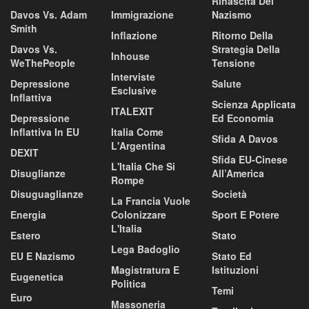
Rinascita Del
Davos Vs. Adam
Immigrazione
Nazismo
Smith
Inflazione
Ritorno Della
Davos Vs.
Strategia Della
Inhouse
WeThePeople
Tensione
Interviste
Depressione
Salute
Esclusive
Inflattiva
Scienza Applicata
ITALEXIT
Depressione
Ed Economia
Inflattiva In EU
Italia Come
Sfida A Davos
L'Argentina
DEXIT
Sfida EU-Cinese
L'Italia Che Si
Disuglianze
All’America
Rompe
Disuguaglianze
Società
La Francia Vuole
Energia
Colonizzare
Sport E Potere
L'Italia
Estero
Stato
Lega Badoglio
EU E Nazismo
Stato Ed
Magistratura E
Istituzioni
Eugenetica
Politica
Temi
Euro
Massoneria