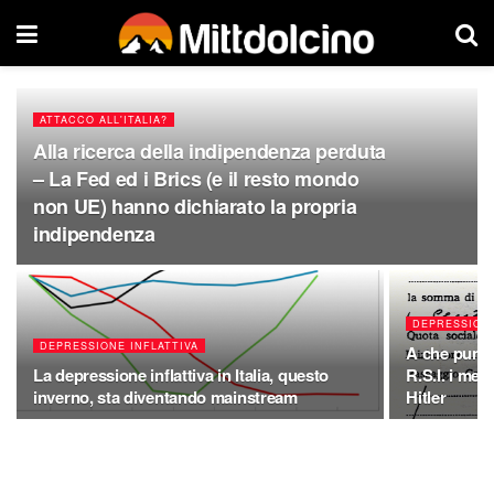
ATTACCO ALL'ITALIA?
Alla ricerca della indipendenza perduta
– La Fed ed i Brics (e il resto mondo
non UE) hanno dichiarato la propria
indipendenza
DEPRESSIONE
DEPRESSIONE INFLATTIVA
A che punto
La depressione inflattiva in Italia, questo
R.S.I. i medi
inverno, sta diventando mainstream
Hitler