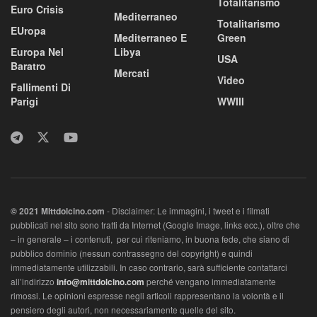
Totalitarismo
Euro Crisis
Mediterraneo
Totalitarismo
EUropa
Mediterraneo E
Green
Europa Nel
Libya
USA
Baratro
Mercati
Video
Fallimenti Di
Parigi
WWIII
© 2021 MIttdolcino.com
- Disclaimer: Le immagini, i tweet e i filmati
pubblicati nel sito sono tratti da Internet (Google Image, links ecc.), oltre che
– in generale – i contenuti, per cui riteniamo, in buona fede, che siano di
pubblico dominio (nessun contrassegno del copyright) e quindi
immediatamente utilizzabili. In caso contrario, sarà sufficiente contattarci
all’indirizzo
info@mittdolcino.com
perché vengano immediatamente
rimossi. Le opinioni espresse negli articoli rappresentano la volontà e il
pensiero degli autori, non necessariamente quelle del sito.