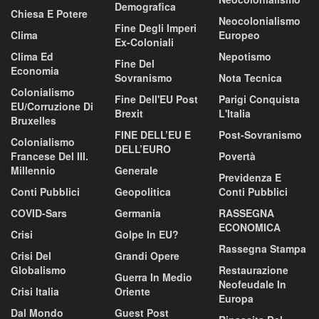
Demografica
Chiesa E Potere
Neocolonialismo
Fine Degli Imperi
Clima
Europeo
Ex-Coloniali
Clima Ed
Nepotismo
Fine Del
Economia
Sovranismo
Nota Tecnica
Colonialismo
Fine Dell'EU Post
Parigi Conquista
EU/corruzione Di
Brexit
L'Italia
Bruxelles
FINE DELL’EU E
Post-Sovranismo
Colonialismo
DELL’EURO
Francese Del III.
Povertà
Millennio
Generale
Previdenza E
Conti Pubblici
Geopolitica
Conti Pubblici
COVID-Sars
Germania
RASSEGNA
ECONOMICA
Crisi
Golpe In EU?
Rassegna Stampa
Crisi Del
Grandi Opere
Globalismo
Restaurazione
Guerra In Medio
Neofeudale In
Crisi Italia
Oriente
Europa
Dal Mondo
Guest Post