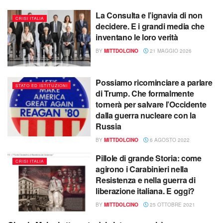
La Consulta e l’ignavia di non
CRISI ITALIA
decidere. E i grandi media che
inventano le loro verità
BY
MITTDOLCINO
21 MAGGIO 2026
Possiamo ricominciare a parlare
STATO ED ISTITUZIONI
di Trump. Che formalmente
tornerà per salvare l’Occidente
dalla guerra nucleare con la
Russia
BY
MITTDOLCINO
6 AGOSTO 2022
Pillole di grande Storia: come
CRISI ITALIA
agirono i Carabinieri nella
Resistenza e nella guerra di
liberazione italiana. E oggi?
BY
MITTDOLCINO
25 OTTOBRE 2021