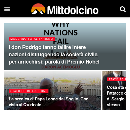
MODERNO TOTALITARISMO
I don Rodrigo fanno fallire intere
nazioni distruggendo la società civile,
per arricchirsi: parola di Premio Nobel
STATO ED IS
Cosa sta su
STATO ED ISTITUZIONI
l’attacco di
La predica di Papa Leone dal Soglio. Con
di Sergio Ma
vista al Quirinale
stesso