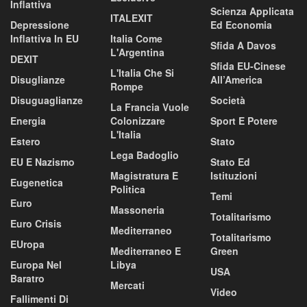
Inflattiva
Scienza Applicata
ITALEXIT
Depressione
Ed Economia
Inflattiva In EU
Italia Come
Sfida A Davos
L'Argentina
DEXIT
Sfida EU-Cinese
L'Italia Che Si
Disuglianze
All’America
Rompe
Disuguaglianze
Società
La Francia Vuole
Energia
Colonizzare
Sport E Potere
L'Italia
Estero
Stato
Lega Badoglio
EU E Nazismo
Stato Ed
Magistratura E
Istituzioni
Eugenetica
Politica
Temi
Euro
Massoneria
Totalitarismo
Euro Crisis
Mediterraneo
Totalitarismo
EUropa
Mediterraneo E
Green
Europa Nel
Libya
USA
Baratro
Mercati
Video
Fallimenti Di