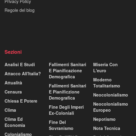
Privacy Policy
Regole del blog
Sezioni
Analisi E Studi
Fallimenti Sanitari
Miseria Con
E Pianificazione
L'euro
Attacco All'Italia?
Demografica
Moderno
Attualità
Fallimenti Sanitari
Totalitarismo
Censura
E Pianificzione
Neocolonialismo
Demografica
Chiesa E Potere
Neocolonialismo
Fine Degli Imperi
Clima
Europeo
Ex-Coloniali
Clima Ed
Nepotismo
Fine Del
Economia
Sovranismo
Nota Tecnica
Colonialismo