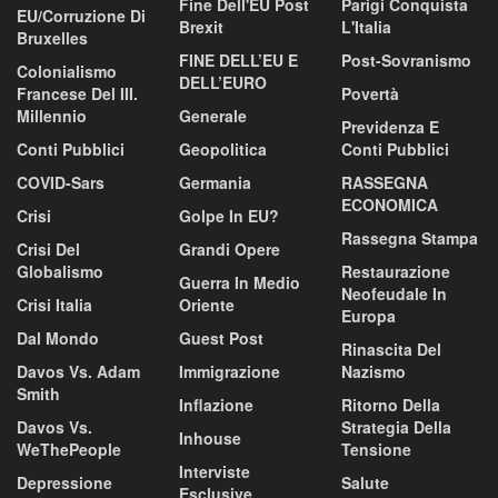
Fine Dell'EU Post
Parigi Conquista
EU/corruzione Di
Brexit
L'Italia
Bruxelles
FINE DELL’EU E
Post-Sovranismo
Colonialismo
DELL’EURO
Francese Del III.
Povertà
Millennio
Generale
Previdenza E
Conti Pubblici
Geopolitica
Conti Pubblici
COVID-Sars
Germania
RASSEGNA
ECONOMICA
Crisi
Golpe In EU?
Rassegna Stampa
Crisi Del
Grandi Opere
Globalismo
Restaurazione
Guerra In Medio
Neofeudale In
Crisi Italia
Oriente
Europa
Dal Mondo
Guest Post
Rinascita Del
Davos Vs. Adam
Immigrazione
Nazismo
Smith
Inflazione
Ritorno Della
Davos Vs.
Strategia Della
Inhouse
WeThePeople
Tensione
Interviste
Depressione
Salute
Esclusive