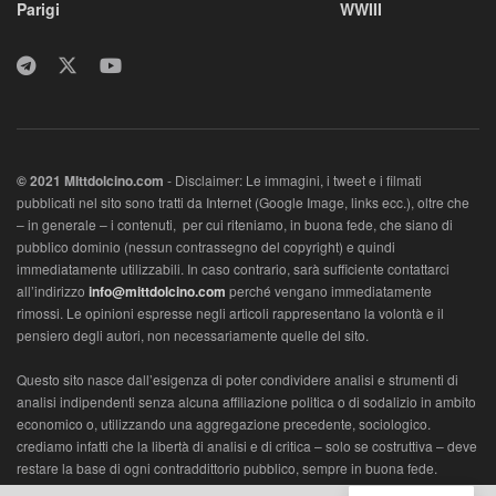
Parigi
WWIII
© 2021 MIttdolcino.com
- Disclaimer: Le immagini, i tweet e i filmati
pubblicati nel sito sono tratti da Internet (Google Image, links ecc.), oltre che
– in generale – i contenuti, per cui riteniamo, in buona fede, che siano di
pubblico dominio (nessun contrassegno del copyright) e quindi
immediatamente utilizzabili. In caso contrario, sarà sufficiente contattarci
all’indirizzo
info@mittdolcino.com
perché vengano immediatamente
rimossi. Le opinioni espresse negli articoli rappresentano la volontà e il
pensiero degli autori, non necessariamente quelle del sito.
Questo sito nasce dall’esigenza di poter condividere analisi e strumenti di
analisi indipendenti senza alcuna affiliazione politica o di sodalizio in ambito
economico o, utilizzando una aggregazione precedente, sociologico.
crediamo infatti che la libertà di analisi e di critica – solo se costruttiva – deve
restare la base di ogni contraddittorio pubblico, sempre in buona fede.
L’ambito vuole essere economico, con lo scopo di di analizzare la società