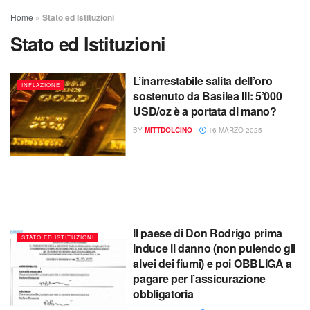
Home
»
Stato ed Istituzioni
Stato ed Istituzioni
L’inarrestabile salita dell’oro
INFLAZIONE
sostenuto da Basilea III: 5’000
USD/oz è a portata di mano?
BY
MITTDOLCINO
16 MARZO 2025
Il paese di Don Rodrigo prima
STATO ED ISTITUZIONI
induce il danno (non pulendo gli
alvei dei fiumi) e poi OBBLIGA a
pagare per l’assicurazione
obbligatoria