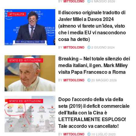
BY
MITTDOLCINO
6 MAGGIO 2026
Il discorso originale tradotto di
ATTUALITÀ
Javier Milei a Davos 2024
(almeno vi farete un’idea, visto
che i media EU vi nascondono
cosa ha detto)
BY
MITTDOLCINO
2 GIUGNO 2024
Breaking – Nel totale silenzio dei
STATO ED ISTITUZIONI
media italiani, il gen. Mark Milley
visita Papa Francesco a Roma
BY
MITTDOLCINO
20 MAGGIO 2026
Dopo l’accordo della via della
STATO ED ISTITUZIONI
seta (2019) il deficit commerciale
dell’Italia con la Cina è
LETTERALMENTE ESPLOSO!
Tale accordo va cancellato!
BY
MITTDOLCINO
10 LUGLIO 2023