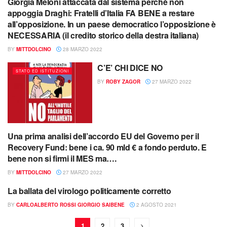
Giorgia Meloni attaccata dal sistema perchè non
ATTACCO ALL'ITALIA?
appoggia Draghi: Fratelli d’Italia FA BENE a restare
all’opposizione. In un paese democratico l’opposizione è
NECESSARIA (il credito storico della destra italiana)
BY
MITTDOLCINO
28 MARZO 2022
C’E’ CHI DICE NO
STATO ED ISTITUZIONI
BY
ROBY ZAGOR
27 MARZO 2022
Una prima analisi dell’accordo EU del Governo per il
CRISI ITALIA
Recovery Fund: bene i ca. 90 mld € a fondo perduto. E
bene non si firmi il MES ma….
BY
MITTDOLCINO
27 MARZO 2022
La ballata del virologo politicamente corretto
ATTACCO ALL'ITALIA?
BY
CARLOALBERTO ROSSI GIORGIO SAIBENE
2 AGOSTO 2021
1
2
3