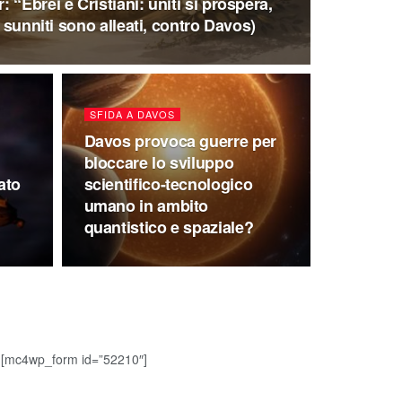
“Ebrei e Cristiani: uniti si prospera,
i sunniti sono alleati, contro Davos)
SFIDA A DAVOS
Davos provoca guerre per
bloccare lo sviluppo
ato
scientifico-tecnologico
umano in ambito
quantistico e spaziale?
[mc4wp_form id=”52210″]