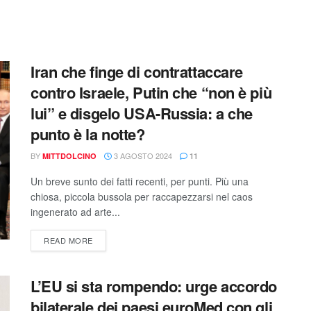
Iran che finge di contrattaccare
contro Israele, Putin che “non è più
lui” e disgelo USA-Russia: a che
punto è la notte?
BY
3 AGOSTO 2024
MITTDOLCINO
11
Un breve sunto dei fatti recenti, per punti. Più una
chiosa, piccola bussola per raccapezzarsi nel caos
ingenerato ad arte...
READ MORE
L’EU si sta rompendo: urge accordo
bilaterale dei paesi euroMed con gli