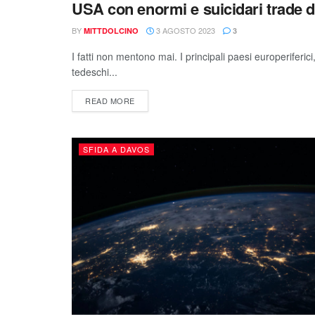
USA con enormi e suicidari trade de
BY
3 AGOSTO 2023
MITTDOLCINO
3
I fatti non mentono mai. I principali paesi europeriferici
tedeschi...
READ MORE
SFIDA A DAVOS