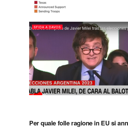
SFIDA A DAVOS
Per quale folle ragione in EU si ann
SFIDA A DAVOS