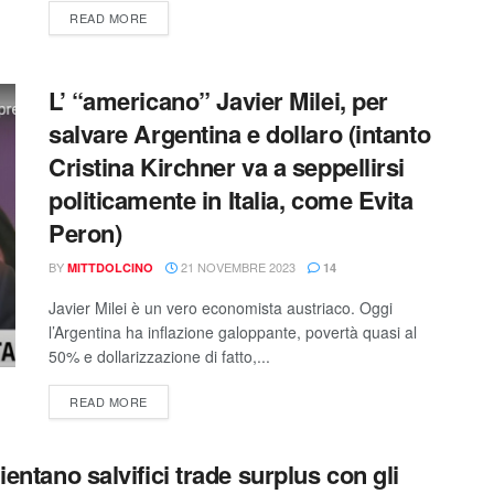
READ MORE
L’ “americano” Javier Milei, per
salvare Argentina e dollaro (intanto
Cristina Kirchner va a seppellirsi
politicamente in Italia, come Evita
Peron)
BY
21 NOVEMBRE 2023
MITTDOLCINO
14
Javier Milei è un vero economista austriaco. Oggi
l’Argentina ha inflazione galoppante, povertà quasi al
50% e dollarizzazione di fatto,...
READ MORE
ientano salvifici trade surplus con gli