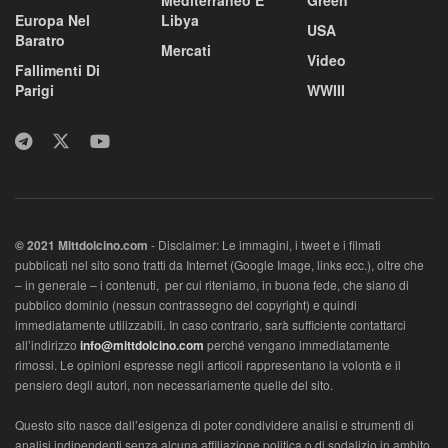
Europa Nel
Libya
USA
Baratro
Mercati
Video
Fallimenti Di
Parigi
WWIII
© 2021 MIttdolcino.com
- Disclaimer: Le immagini, i tweet e i filmati
pubblicati nel sito sono tratti da Internet (Google Image, links ecc.), oltre che
– in generale – i contenuti, per cui riteniamo, in buona fede, che siano di
pubblico dominio (nessun contrassegno del copyright) e quindi
immediatamente utilizzabili. In caso contrario, sarà sufficiente contattarci
all’indirizzo
info@mittdolcino.com
perché vengano immediatamente
rimossi. Le opinioni espresse negli articoli rappresentano la volontà e il
pensiero degli autori, non necessariamente quelle del sito.
Questo sito nasce dall’esigenza di poter condividere analisi e strumenti di
analisi indipendenti senza alcuna affiliazione politica o di sodalizio in ambito