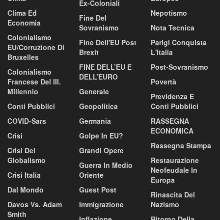
Ex-Coloniali
Clima Ed
Nepotismo
Fine Del
Economia
Sovranismo
Nota Tecnica
Colonialismo
Fine Dell'EU Post
Parigi Conquista
EU/corruzione Di
Brexit
L'Italia
Bruxelles
FINE DELL’EU E
Post-Sovranismo
Colonialismo
DELL’EURO
Francese Del III.
Povertà
Millennio
Generale
Previdenza E
Conti Pubblici
Geopolitica
Conti Pubblici
COVID-Sars
Germania
RASSEGNA
ECONOMICA
Crisi
Golpe In EU?
Rassegna Stampa
Crisi Del
Grandi Opere
Globalismo
Restaurazione
Guerra In Medio
Neofeudale In
Crisi Italia
Oriente
Europa
Dal Mondo
Guest Post
Rinascita Del
Davos Vs. Adam
Immigrazione
Nazismo
Smith
Inflazione
Ritorno Della