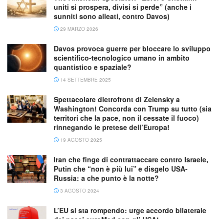
uniti si prospera, divisi si perde” (anche i
sunniti sono alleati, contro Davos)
29 MARZO 2026
Davos provoca guerre per bloccare lo sviluppo
scientifico-tecnologico umano in ambito
quantistico e spaziale?
14 SETTEMBRE 2025
Spettacolare dietrofront di Zelensky a
Washington! Concorda con Trump su tutto (sia
territori che la pace, non il cessate il fuoco)
rinnegando le pretese dell’Europa!
19 AGOSTO 2025
Iran che finge di contrattaccare contro Israele,
Putin che “non è più lui” e disgelo USA-
Russia: a che punto è la notte?
3 AGOSTO 2024
L’EU si sta rompendo: urge accordo bilaterale