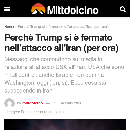
Home
»
Perchè Trump si è fermato nell’attacco all’Iran (per ora)
Perchè Trump si è fermato
nell’attacco all’Iran (per ora)
Messaggi che confondono sui media in
relazione all'attacco USA all'Iran. USA che sono
in full control: anche Israele non domina
Washington, oggi (ieri, si). Ecco cosa sta
succedendo in Iran
by
mittdolcino
17 Gennaio 2026
-
Leggere Disclaimer in fondo pagina