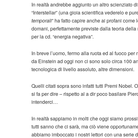
In realtà andrebbe aggiunto un altro scienziato di
“Interstellar” (una gioia scientifica vederelo e pu
temporali
” ha fatto capire anche ai profani come 
domani, perfettamente previste dalla teoria della 
per la cd. “energia negativa”.
In breve l’uomo, fermo alla ruota ed al fuoco per 
da Einstein ad oggi non ci sono solo circa 100 ann
tecnologica di livello assoluto, altre dimensioni.
Quelli citati sopra sono infatti tutti Premi Nobel. O
si fa per dire – rispetto al a dir poco basilare Pier
intenderci…
In realtà sappiamo in molti che oggi siamo prossi
tutti sanno che ci sarà, ma ciò viene opportuname
abbiamo imboccato i nostri lettori con una serie 