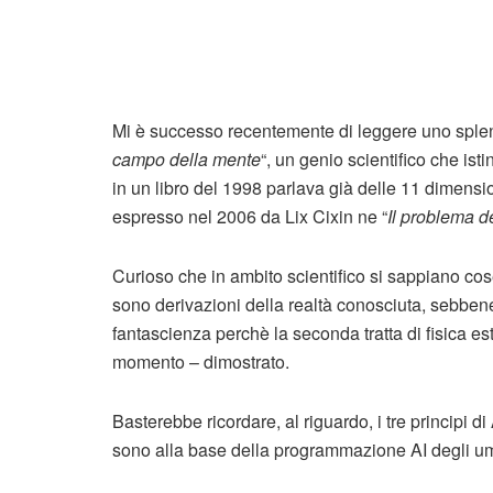
Mi è successo recentemente di leggere uno splend
campo della mente
“, un genio scientifico che is
in un libro del 1998 parlava già delle 11 dimensio
espresso nel 2006 da Lix Cixin ne “
Il problema de
Curioso che in ambito scientifico si sappiano co
sono derivazioni della realtà conosciuta, sebbene n
fantascienza perchè la seconda tratta di fisica es
momento – dimostrato.
Basterebbe ricordare, al riguardo, i tre principi di
sono alla base della programmazione AI degli u