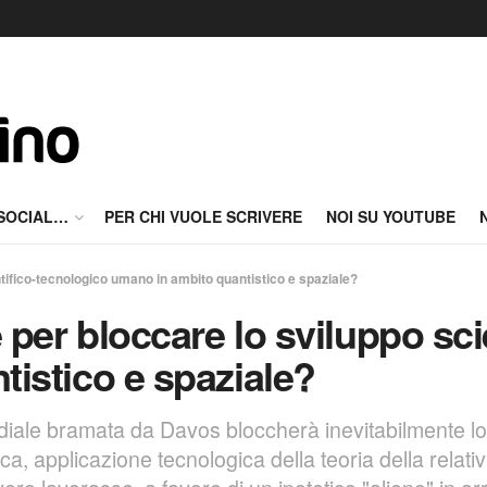
 SOCIAL…
PER CHI VUOLE SCRIVERE
NOI SU YOUTUBE
tifico-tecnologico umano in ambito quantistico e spaziale?
per bloccare lo sviluppo sci
istico e spaziale?
diale bramata da Davos bloccherà inevitabilmente lo
tica, applicazione tecnologica della teoria della relati