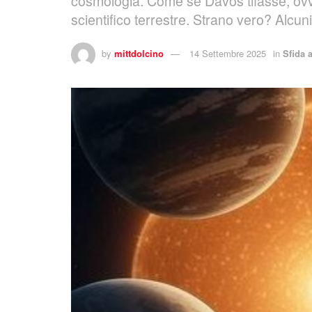
cosmologia. Come se Davos tifasse, ovver
scientifico terrestre. Strano vero? Alcun
by
mittdolcino
14 Settembre 2025
in
Sfida 