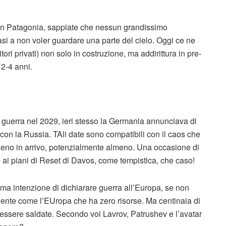
e in Patagonia, sappiate che nessun grandissimo
uasi a non voler guardare una parte del cielo. Oggi ce ne
ori privati) non solo in costruzione, ma addirittura in pre-
 2-4 anni.
uerra nel 2029, ieri stesso la Germania annunciava di
 con la Russia. TAli date sono compatibili con il caos che
lieno in arrivo, potenzialmente almeno. Una occasione di
 ai piani di Reset di Davos, come tempistica, che caso!
nima intenzione di dichiarare guerra all’Europa, se non
nte come l’EUropa che ha zero risorse. Ma centinaia di
essere saldate. Secondo voi Lavrov, Patrushev e l’avatar