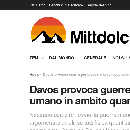
Chi siamo
Per chi vuole scrivere
Regole del blog
TEMI
DAL MONDO
GENERALE
NOI SUI
Home
»
Davos provoca guerre per bloccare lo sviluppo scien
Davos provoca guerre 
umano in ambito quant
Nessuno osa dire l'ovvio: la guerra mon
argomenti cruciali, su tutti fisica quantis