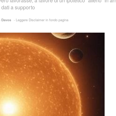
o lavorasse, a favore di un ipotetico "alieno" in arr
i dati a supporto
a Davos
-
Leggere Disclaimer in fondo pagina