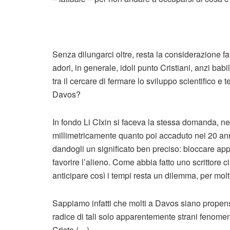
Senza dilungarci oltre, resta la considerazione f
adori, in generale, idoli punto Cristiani, anzi bab
tra il cercare di fermare lo sviluppo scientifico e
Davos?
In fondo Li CIxin si faceva la stessa domanda, nel
millimetricamente quanto poi accaduto nei 20 ann
dandogli un significato ben preciso: bloccare app
favorire l’alieno. Come abbia fatto uno scrittore 
anticipare così i tempi resta un dilemma, per molt
Sappiamo infatti che molti a Davos siano propensi a
radice di tali solo apparentemente strani fenomeni
Cristo (…).