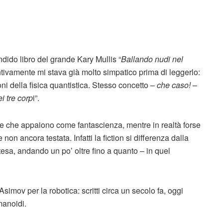
ido libro del grande Kary Mullis “
Ballando nudi nel
tintivamente mi stava già molto simpatico prima di leggerlo:
ni della fisica quantistica. Stesso concetto –
che caso!
–
i tre corp
i”.
se che appaiono come fantascienza, mentre in realtà forse
on ancora testata. Infatti la fiction si differenza dalla
tesa, andando un po’ oltre fino a quanto – in quel
 Asimov per la robotica: scritti circa un secolo fa, oggi
manoidi.