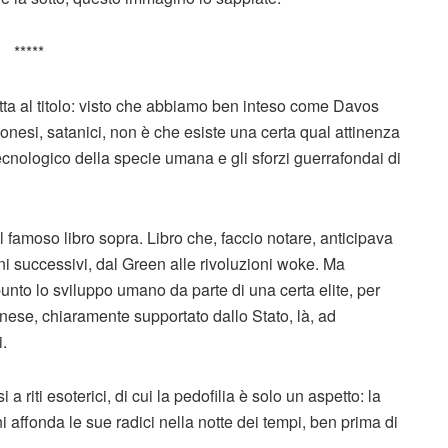
*****
atta al titolo: visto che abbiamo ben inteso come Davos
ilonesi, satanici, non è che esiste una certa qual attinenza
 tecnologico della specie umana e gli sforzi guerrafondai di
 famoso libro sopra. Libro che, faccio notare, anticipava
i successivi, dal Green alle rivoluzioni woke. Ma
unto lo sviluppo umano da parte di una certa elite, per
cinese, chiaramente supportato dallo Stato, là, ad
i.
 riti esoterici, di cui la pedofilia è solo un aspetto: la
 affonda le sue radici nella notte dei tempi, ben prima di