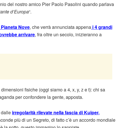
genio del nostro amico Pier Paolo Pasolini quando parlava
orante d’Europa
“.
Pianeta Nove
, che verrà annunciata appena
i 4 grandi
dovrebbe arrivare
, fra oltre un secolo, inizieranno a
imensioni fisiche (oggi siamo a 4, x, y, z e t): chi sa
opaganda per confondere la gente, apposta.
e dalle
irregolarità rilevate nella fascia di Kuiper,
asconde più di un Segreto, di fatto c’è un accordo mondiale
è la sotto, questo immagino lo sappiate.