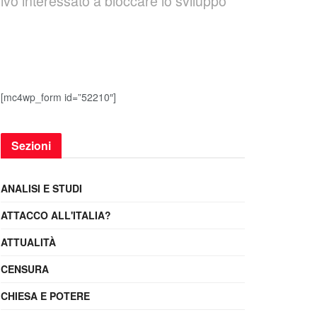
ivo interessato a bloccare lo sviluppo
[mc4wp_form id=”52210″]
Sezioni
ANALISI E STUDI
ATTACCO ALL'ITALIA?
ATTUALITÀ
CENSURA
CHIESA E POTERE