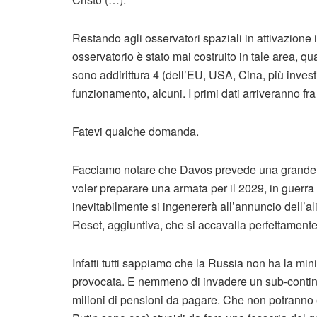
Restando agli osservatori spaziali in attivazion
osservatorio è stato mai costruito in tale area, q
sono addirittura 4 (dell’EU, USA, Cina, più investit
funzionamento, alcuni. I primi dati arriveranno fra
Fatevi qualche domanda.
Facciamo notare che Davos prevede una grande g
voler preparare una armata per il 2029, in guerra
inevitabilmente si ingenererà all’annuncio dell’a
Reset, aggiuntiva, che si accavalla perfettamente
Infatti tutti sappiamo che la Russia non ha la mi
provocata. E nemmeno di invadere un sub-contine
milioni di pensioni da pagare. Che non potranno 