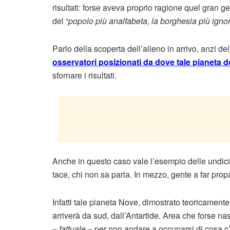
risultati: forse aveva proprio ragione quel gran 
del “
popolo più analfabeta, la borghesia più ign
Parlo della scoperta dell’alieno in arrivo, anzi del
osservatori posizionati da dove tale pianeta 
sfornare i risultati.
Anche in questo caso vale l’esempio delle undici d
tace, chi non sa parla. In mezzo, gente a far pr
Infatti tale pianeta Nove, dimostrato teoricament
arriverà da sud, dall’Antartide. Area che forse n
–
fattuale
– per non andare a occuparsi di cosa c’