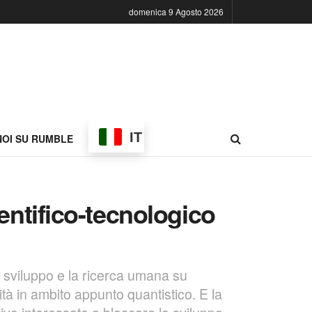
domenica 9 Agosto 2026
IT
NOI SU RUMBLE
entifico-tecnologico
 sviluppo e la ricerca umana su
vità in ambito appunto quantistico. E la