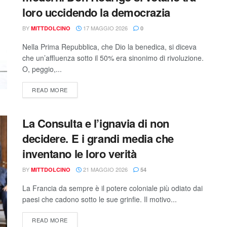
loro uccidendo la democrazia
BY
17 MAGGIO 2026
MITTDOLCINO
0
Nella Prima Repubblica, che Dio la benedica, si diceva
che un’affluenza sotto il 50% era sinonimo di rivoluzione.
O, peggio,...
READ MORE
La Consulta e l’ignavia di non
decidere. E i grandi media che
inventano le loro verità
BY
21 MAGGIO 2026
MITTDOLCINO
54
La Francia da sempre è il potere coloniale più odiato dai
paesi che cadono sotto le sue grinfie. Il motivo...
READ MORE