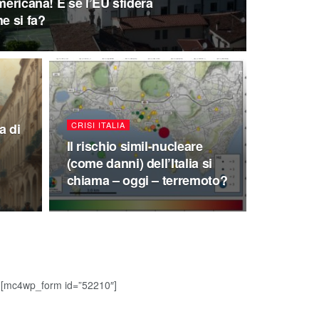
mericana! E se l’EU sfiderà
e si fa?
CRISI ITALIA
a di
Il rischio simil-nucleare
(come danni) dell’Italia si
chiama – oggi – terremoto?
[mc4wp_form id=”52210″]