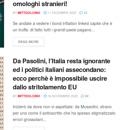
omologhi stranieri!
BY
11 DICEMBRE 2022
MITTDOLCINO
12
Se andate a vedere i bond inflation linked capite che è
un truffa: di fatto tutti i grandi paesi pagano...
READ MORE
Da Pasolini, l’Italia resta ignorante
ed i politici italiani assecondano:
ecco perchè è impossibile uscire
dallo stritolamento EU
BY
16 NOVEMBRE 2022
MITTDOLCINO
32
Inizierò da dove non vi aspettate: da Mussolini, strano
per uno come il sottoscritto che ha spesso stigmatizzato
errori grossolani...