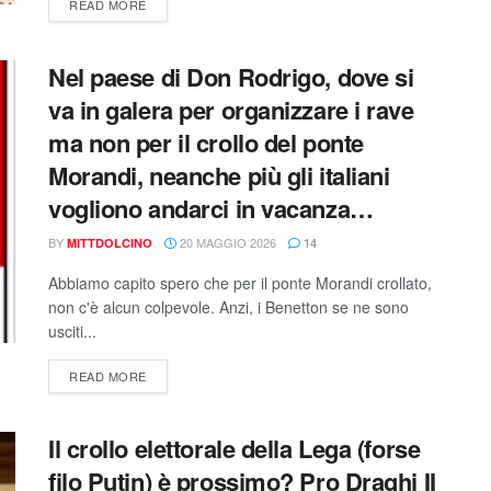
READ MORE
Nel paese di Don Rodrigo, dove si
va in galera per organizzare i rave
ma non per il crollo del ponte
Morandi, neanche più gli italiani
vogliono andarci in vacanza…
BY
20 MAGGIO 2026
MITTDOLCINO
14
Abbiamo capito spero che per il ponte Morandi crollato,
non c'è alcun colpevole. Anzi, i Benetton se ne sono
usciti...
READ MORE
Il crollo elettorale della Lega (forse
filo Putin) è prossimo? Pro Draghi II