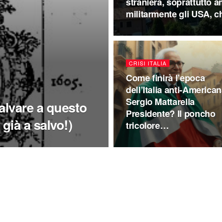
straniera, soprattutto a
militarmente gli USA, ch
CRISI ITALIA
Come finirà l’epoca
dell’Italia anti-American
Sergio Mattarella
salvare a questo
Presidente? Il poncho
 già a salvo!)
tricolore…