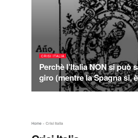
CRISI ITALIA
Perchè l’Italia NON si può 
giro (mentre la Spagna si, è
Home
»
Crisi Italia