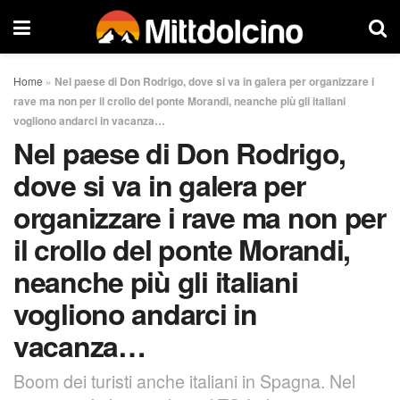
Home
»
Nel paese di Don Rodrigo, dove si va in galera per organizzare i
rave ma non per il crollo del ponte Morandi, neanche più gli italiani
vogliono andarci in vacanza…
Nel paese di Don Rodrigo,
dove si va in galera per
organizzare i rave ma non per
il crollo del ponte Morandi,
neanche più gli italiani
vogliono andarci in
vacanza…
Boom dei turisti anche italiani in Spagna. Nel