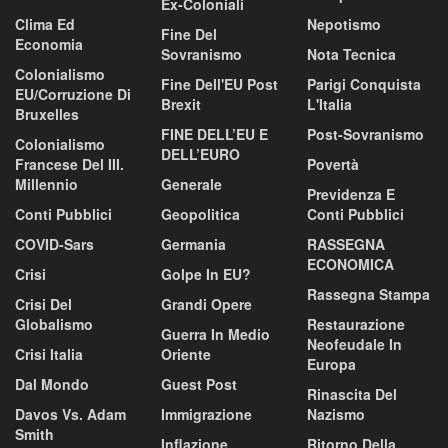
Ex-Coloniali
Clima Ed
Nepotismo
Fine Del
Economia
Sovranismo
Nota Tecnica
Colonialismo
Fine Dell'EU Post
Parigi Conquista
EU/corruzione Di
Brexit
L'Italia
Bruxelles
FINE DELL’EU E
Post-Sovranismo
Colonialismo
DELL’EURO
Francese Del III.
Povertà
Millennio
Generale
Previdenza E
Conti Pubblici
Geopolitica
Conti Pubblici
COVID-Sars
Germania
RASSEGNA
ECONOMICA
Crisi
Golpe In EU?
Rassegna Stampa
Crisi Del
Grandi Opere
Globalismo
Restaurazione
Guerra In Medio
Neofeudale In
Crisi Italia
Oriente
Europa
Dal Mondo
Guest Post
Rinascita Del
Davos Vs. Adam
Immigrazione
Nazismo
Smith
Inflazione
Ritorno Della