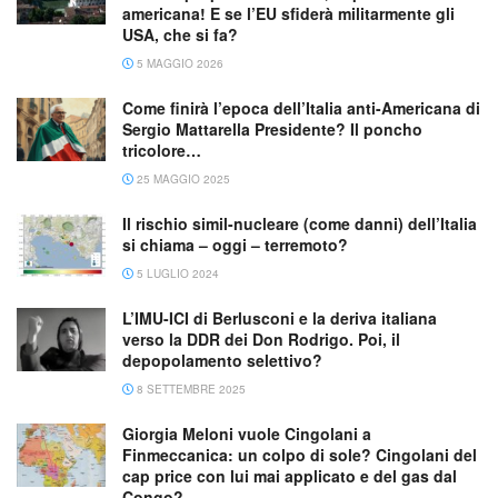
americana! E se l’EU sfiderà militarmente gli
USA, che si fa?
5 MAGGIO 2026
Come finirà l’epoca dell’Italia anti-Americana di
Sergio Mattarella Presidente? Il poncho
tricolore…
25 MAGGIO 2025
Il rischio simil-nucleare (come danni) dell’Italia
si chiama – oggi – terremoto?
5 LUGLIO 2024
L’IMU-ICI di Berlusconi e la deriva italiana
verso la DDR dei Don Rodrigo. Poi, il
depopolamento selettivo?
8 SETTEMBRE 2025
Giorgia Meloni vuole Cingolani a
Finmeccanica: un colpo di sole? Cingolani del
cap price con lui mai applicato e del gas dal
Congo?