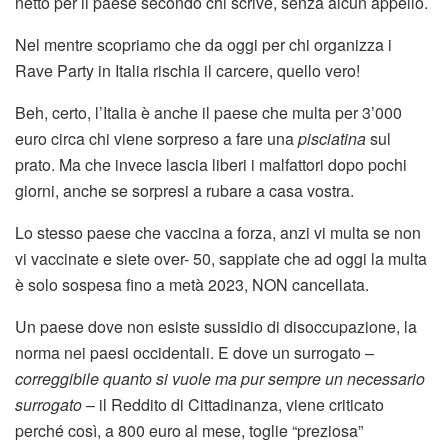
netto per il paese secondo chi scrive, senza alcun appello.
Nel mentre scopriamo che da oggi per chi organizza i
Rave Party in Italia rischia il carcere, quello vero!
Beh, certo, l’Italia è anche il paese che multa per 3’000
euro circa chi viene sorpreso a fare una
pisciatina
sul
prato. Ma che invece lascia liberi i malfattori dopo pochi
giorni, anche se sorpresi a rubare a casa vostra.
Lo stesso paese che vaccina a forza, anzi vi multa se non
vi vaccinate e siete over- 50, sappiate che ad oggi la multa
è solo sospesa fino a metà 2023, NON cancellata.
Un paese dove non esiste sussidio di disoccupazione, la
norma nei paesi occidentali. E dove un surrogato –
correggibile quanto si vuole ma pur sempre un necessario
surrogato
– il Reddito di Cittadinanza, viene criticato
perché così, a 800 euro al mese, toglie “preziosa”