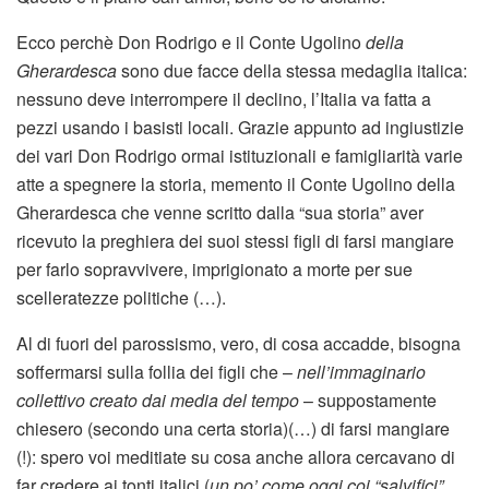
Ecco perchè Don Rodrigo e il Conte Ugolino
della
Gherardesca
sono due facce della stessa medaglia italica:
nessuno deve interrompere il declino, l’Italia va fatta a
pezzi usando i basisti locali. Grazie appunto ad ingiustizie
dei vari Don Rodrigo ormai istituzionali e famigliarità varie
atte a spegnere la storia, memento il Conte Ugolino della
Gherardesca che venne scritto dalla “sua storia” aver
ricevuto la preghiera dei suoi stessi figli di farsi mangiare
per farlo sopravvivere, imprigionato a morte per sue
scelleratezze politiche (…).
Al di fuori del parossismo, vero, di cosa accadde, bisogna
soffermarsi sulla follia dei figli che –
nell’immaginario
collettivo creato dai media del tempo
– suppostamente
chiesero (secondo una certa storia)(…) di farsi mangiare
(!): spero voi meditiate su cosa anche allora cercavano di
far credere ai tonti italici (
un po’ come oggi coi “salvifici”