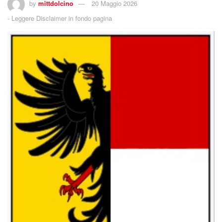
by
mittdolcino
20 Maggio 2026
-
Leggere Disclaimer in fondo pagina