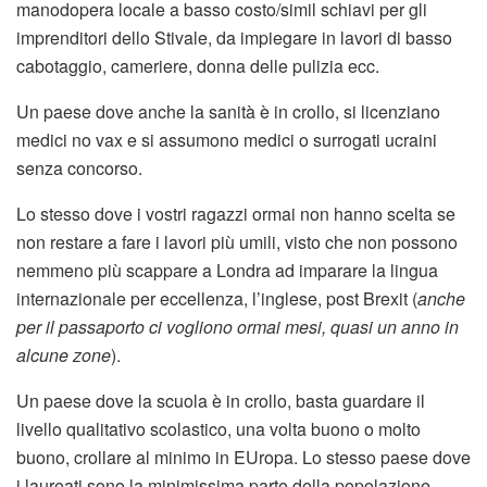
manodopera locale a basso costo/simil schiavi per gli
imprenditori dello Stivale, da impiegare in lavori di basso
cabotaggio, cameriere, donna delle pulizia ecc.
Un paese dove anche la sanità è in crollo, si licenziano
medici no vax e si assumono medici o surrogati ucraini
senza concorso.
Lo stesso dove i vostri ragazzi ormai non hanno scelta se
non restare a fare i lavori più umili, visto che non possono
nemmeno più scappare a Londra ad imparare la lingua
internazionale per eccellenza, l’inglese, post Brexit (
anche
per il passaporto ci vogliono ormai mesi, quasi un anno in
alcune zone
).
Un paese dove la scuola è in crollo, basta guardare il
livello qualitativo scolastico, una volta buono o molto
buono, crollare al minimo in EUropa. Lo stesso paese dove
i laureati sono la minimissima parte della popolazione