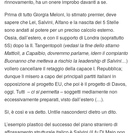
rinnovamento, ha un onere improbo davanti a se.
Prima di tutto Giorgia Meloni, lo stimato premier, deve
sapere che Lei, Salvini, Alfano e la nascita dei 5 Stelle
sono andati al potere per un preciso calcolo esterno.
Ossia, dall’estero, e con il supporto di Londra (soprattutto
5S) dopo la II. Tangentopoli (
vedasi la fine dello stiamo
Mattioli, a Capalbio, dovremmo parlarne, idem il compianto
Buonanno che metteva a rischio la leadership di Salvini…
)
vollero cancellare il retaggio della capace I. Repubblica;
dunque li misero a capo dei principali partiti italiani in
opposizione al progetto EU, che poi è il progetto di Davos,
oggi. Tutti –
ci si permetta
– soggetti mediamente non
eccessivamente preparati, visto dall’estero (…).
Si, è così e va detto. Untile nasconderci dietro un dito.
L’esempio plastico del successo del piano straniero di
affossamento strutturale italico è Salvini (il
fu
Di Maio non