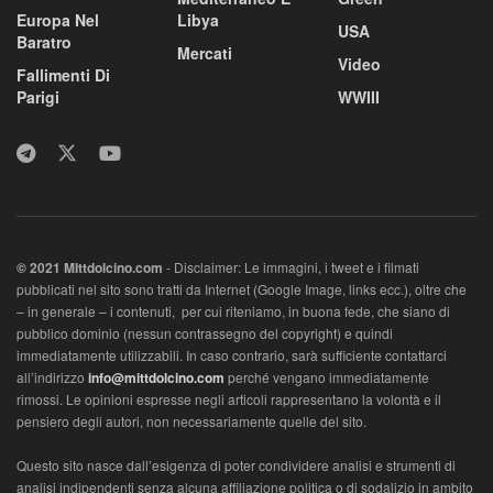
Europa Nel
Libya
USA
Baratro
Mercati
Video
Fallimenti Di
Parigi
WWIII
© 2021 MIttdolcino.com
- Disclaimer: Le immagini, i tweet e i filmati
pubblicati nel sito sono tratti da Internet (Google Image, links ecc.), oltre che
– in generale – i contenuti, per cui riteniamo, in buona fede, che siano di
pubblico dominio (nessun contrassegno del copyright) e quindi
immediatamente utilizzabili. In caso contrario, sarà sufficiente contattarci
all’indirizzo
info@mittdolcino.com
perché vengano immediatamente
rimossi. Le opinioni espresse negli articoli rappresentano la volontà e il
pensiero degli autori, non necessariamente quelle del sito.
Questo sito nasce dall’esigenza di poter condividere analisi e strumenti di
analisi indipendenti senza alcuna affiliazione politica o di sodalizio in ambito