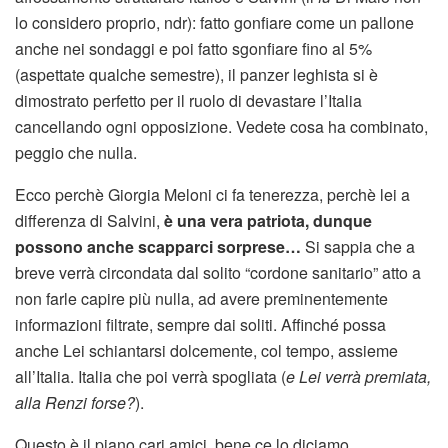
lo considero proprio, ndr): fatto gonfiare come un pallone
anche nei sondaggi e poi fatto sgonfiare fino al 5%
(aspettate qualche semestre), il panzer leghista si è
dimostrato perfetto per il ruolo di devastare l’Italia
cancellando ogni opposizione. Vedete cosa ha combinato,
peggio che nulla.
Ecco perchè Giorgia Meloni ci fa tenerezza, perchè lei a
differenza di Salvini,
è una vera patriota, dunque
possono anche scapparci sorprese…
Si sappia che a
breve verrà circondata dal solito “cordone sanitario” atto a
non farle capire più nulla, ad avere preminentemente
informazioni filtrate, sempre dai soliti. Affinché possa
anche Lei schiantarsi dolcemente, col tempo, assieme
all’Italia. Italia che poi verrà spogliata (
e Lei verrà premiata,
alla Renzi forse?
).
Questo è il piano cari amici, bene ce lo diciamo.