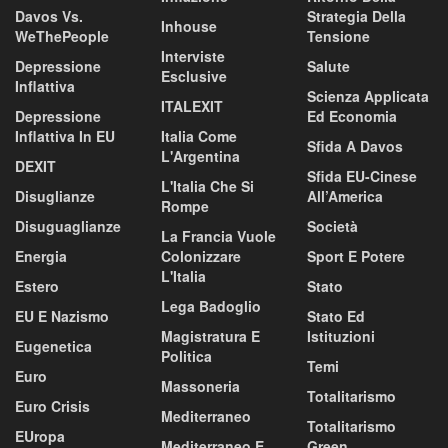
Davos Vs.
Strategia Della
Inhouse
WeThePeople
Tensione
Interviste
Depressione
Salute
Esclusive
Inflattiva
Scienza Applicata
ITALEXIT
Depressione
Ed Economia
Inflattiva In EU
Italia Come
Sfida A Davos
L'Argentina
DEXIT
Sfida EU-Cinese
L'Italia Che Si
Disuglianze
All’America
Rompe
Disuguaglianze
Società
La Francia Vuole
Energia
Colonizzare
Sport E Potere
L'Italia
Estero
Stato
Lega Badoglio
EU E Nazismo
Stato Ed
Magistratura E
Istituzioni
Eugenetica
Politica
Temi
Euro
Massoneria
Totalitarismo
Euro Crisis
Mediterraneo
Totalitarismo
EUropa
Mediterraneo E
Green