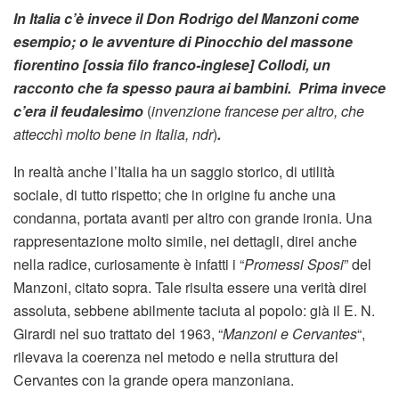
In Italia c’è invece il Don Rodrigo del Manzoni come
esempio; o le avventure di Pinocchio del massone
fiorentino [ossia filo franco-inglese] Collodi, un
racconto che fa spesso paura ai bambini. Prima invece
c’era il feudalesimo
(
invenzione francese per altro, che
attecchì molto bene in Italia, ndr
)
.
In realtà anche l’Italia ha un saggio storico, di utilità
sociale, di tutto rispetto; che in origine fu anche una
condanna, portata avanti per altro con grande ironia. Una
rappresentazione molto simile, nei dettagli, direi anche
nella radice, curiosamente è infatti i “
Promessi Sposi
” del
Manzoni, citato sopra. Tale risulta essere una verità direi
assoluta, sebbene abilmente taciuta al popolo: già il E. N.
Girardi nel suo trattato del 1963, “
Manzoni e Cervantes
“,
rilevava la coerenza nel metodo e nella struttura del
Cervantes con la grande opera manzoniana.