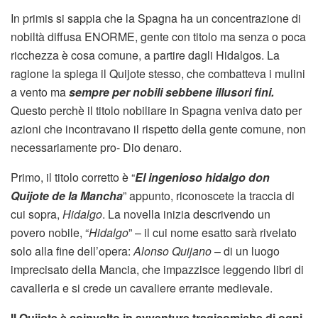
In primis si sappia che la Spagna ha un concentrazione di
nobiltà diffusa ENORME, gente con titolo ma senza o poca
ricchezza è cosa comune, a partire dagli Hidalgos. La
ragione la spiega il Quijote stesso, che combatteva i mulini
a vento ma
sempre per nobili sebbene illusori fini.
Questo perchè il titolo nobiliare in Spagna veniva dato per
azioni che incontravano il rispetto della gente comune, non
necessariamente pro- Dio denaro.
Primo, il titolo corretto è “
El ingenioso hidalgo don
Quijote de la Mancha
” appunto, riconoscete la traccia di
cui sopra,
Hidalgo
. La novella inizia descrivendo un
povero nobile, “
Hidalgo
” – il cui nome esatto sarà rivelato
solo alla fine dell’opera:
Alonso Quijano
– di un luogo
imprecisato della Mancia, che impazzisce leggendo libri di
cavalleria e si crede un cavaliere errante medievale.
Il Quijote è coinvolto in avventure tragicomiche di ogni