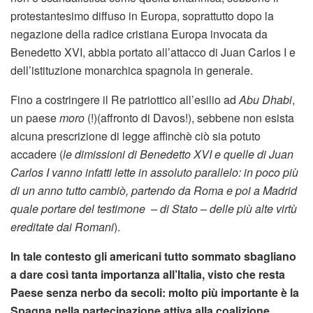
protestantesimo diffuso in Europa, soprattutto dopo la
negazione della radice cristiana Europa invocata da
Benedetto XVI, abbia portato all’attacco di Juan Carlos I e
dell’istituzione monarchica spagnola in generale.
Fino a costringere il Re patriottico all’esilio ad
Abu Dhabi
,
un paese
moro
(!)(affronto di Davos!), sebbene non esista
alcuna prescrizione di legge affinchè ciò sia potuto
accadere (
le dimissioni di Benedetto XVI e quelle di Juan
Carlos I vanno infatti lette in assoluto parallelo: in poco più
di un anno tutto cambiò, partendo da Roma e poi a Madrid
quale portare del testimone – di Stato – delle più alte virtù
ereditate dai Romani
).
In tale contesto gli americani tutto sommato sbagliano
a dare così tanta importanza all’Italia, visto che resta
Paese senza nerbo da secoli: molto più importante è la
Spagna nella partecipazione attiva alla coalizione