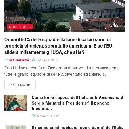
CRISI ITALIA
Ormai il 60% delle squadre italiane di calcio sono di
proprietà straniera, soprattutto americana! E se l’EU
sfiderà militarmente gli USA, che si fa?
BY
MITTDOLCINO
5 MAGGIO 2026
Con l'Udinese che fu di Zico ormai quasi venduta, praticamente
tutte le grandi squadre di serie A diventano straniere, si...
READ MORE
Come finirà l’epoca dell’Italia anti-Americana di
Sergio Mattarella Presidente? Il poncho
tricolore…
25 MAGGIO 2025
Il rischio simil-nucleare (come danni) dell’Italia