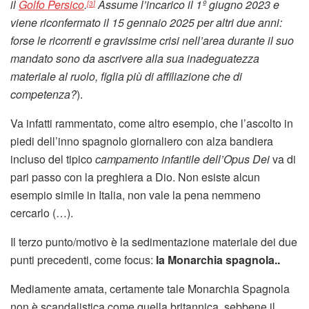
il
Golfo Persico
.
Assume l’incarico il 1º giugno 2023 e
[
3
]
viene riconfermato il 15 gennaio 2025 per altri due anni:
forse le ricorrenti e gravissime crisi nell’area durante il suo
mandato sono da ascrivere alla sua inadeguatezza
materiale al ruolo, figlia più di affiliazione che di
competenza?
).
Va infatti rammentato, come altro esempio, che l’ascolto in
piedi dell’inno spagnolo giornaliero con alza bandiera
incluso del tipico
campamento infantile dell’Opus Dei
va di
pari passo con la preghiera a Dio. Non esiste alcun
esempio simile in Italia, non vale la pena nemmeno
cercarlo (…).
Il terzo punto/motivo è la sedimentazione materiale dei due
punti precedenti, come focus:
la Monarchia spagnola..
Mediamente amata, certamente tale Monarchia Spagnola
non è scandalistica come quella britannica, sebbene il