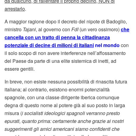
da qualcuno, di rallentare il proprio declino, NON di
arrestarlo
.
A maggior ragione dopo il decreto del nipote di Badoglio,
ministro
Tajani
, al governo con
FdI
(un vero ossimoro)
che
cancella con un tratto di penna la cittadinanza
potenziale di decine di milioni di italiani
nel mondo
con
il solo scopo di non avere interferenze nell’affossamento
del Paese da parte di una elite sistemica di inetti, ad
essere gentili.
In breve, non esiste nessuna possibilità di rinascita futura
italiana; al contrario, esistono enormi potenzialità
spagnole, con una classe dirigente iberica comunque
degna di questo nome al potere già al suo posto in larga
misura (
i socialisti ideologici spagnoli verranno presto
epurati, quanto prima: certamente anche grazie ai nostri
suggerimenti gli amici americani siamo confidenti che