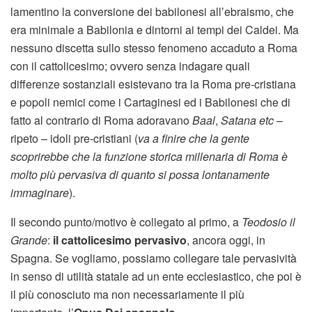
lamentino la conversione dei babilonesi all’ebraismo, che
era minimale a Babilonia e dintorni ai tempi dei Caldei. Ma
nessuno discetta sullo stesso fenomeno accaduto a Roma
con il cattolicesimo; ovvero senza indagare quali
differenze sostanziali esistevano tra la Roma pre-cristiana
e popoli nemici come i Cartaginesi ed i Babilonesi che di
fatto al contrario di Roma adoravano
Baal
,
Satana etc
–
ripeto – idoli pre-cristiani (
va a finire che la gente
scoprirebbe che la funzione storica millenaria di Roma è
molto più pervasiva di quanto si possa lontanamente
immaginare
).
Il secondo punto/motivo è collegato al primo, a
Teodosio il
Grande
:
il cattolicesimo pervasivo
, ancora oggi, in
Spagna. Se vogliamo, possiamo collegare tale pervasività
in senso di utilità statale ad un ente ecclesiastico, che poi è
il più conosciuto ma non necessariamente il più