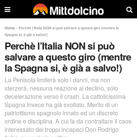
Home
»
Perchè l’Italia NON si può salvare a questo giro (mentre la
Spagna si, è già a salvo!)
Perchè l’Italia NON si può
salvare a questo giro (mentre
la Spagna si, è già a salvo!)
La Penisola limiterà solo i danni, ma non
sterzerà, nessuna reazione al declino, solo
decelerazione verso il crash. La cattolicissima
Spagna invece ha già svoltato. Merito di un
patriottismo spagnolo innato ed un discreto
ordine e disciplina. A cui fa da contraltare il caos
interessato dei troppi incapaci Don Rodrigo