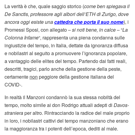
La verità è che, quale saggio storico (
come ben spiegava il
De Sanctis, professore agli albori dell’ETH di Zurigo, dove
ancora oggi esiste una
cattedra che porta il suo nome
), i
Promessi Sposi, con allegato –
si noti bene, in calce
– “
La
Colonna Infame
“, rappresenta una piena condanna sulle
ingiustizie del tempo, in Italia, dettate da ignoranza diffusa
e nobilastri al seguito a promuovere l’ignoranza popolare,
a vantaggio delle elites del tempo. Partendo dai fatti reali,
descritti, tragici, parlo anche della gestione della peste,
certamente
non
peggiore della gestione italiana del
COVID-.
In realtà il Manzoni condannò la sua stessa nobiltà del
tempo, molto simile ai don Rodrigo attuali adepti di
Davos-
straniera
per altro. Rintracciando la radice del male proprio
in loro, i nobilastri cattivi del tempo manzoniano che erano
la maggioranza tra i potenti dell’epoca, dediti al male.