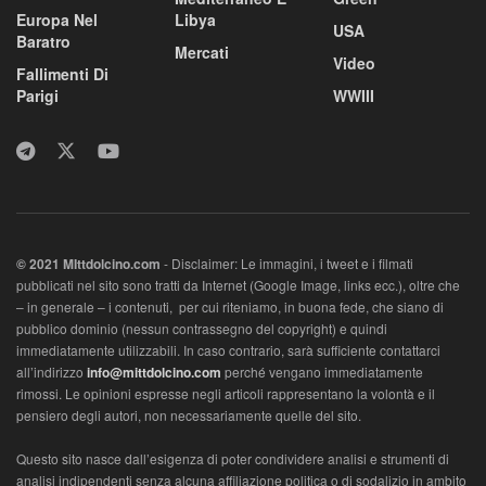
Europa Nel
Libya
USA
Baratro
Mercati
Video
Fallimenti Di
Parigi
WWIII
© 2021 MIttdolcino.com
- Disclaimer: Le immagini, i tweet e i filmati
pubblicati nel sito sono tratti da Internet (Google Image, links ecc.), oltre che
– in generale – i contenuti, per cui riteniamo, in buona fede, che siano di
pubblico dominio (nessun contrassegno del copyright) e quindi
immediatamente utilizzabili. In caso contrario, sarà sufficiente contattarci
all’indirizzo
info@mittdolcino.com
perché vengano immediatamente
rimossi. Le opinioni espresse negli articoli rappresentano la volontà e il
pensiero degli autori, non necessariamente quelle del sito.
Questo sito nasce dall’esigenza di poter condividere analisi e strumenti di
analisi indipendenti senza alcuna affiliazione politica o di sodalizio in ambito