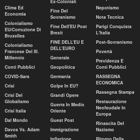
Ex-Coloniali
Clima Ed
Nepotismo
Fine Del
Economia
Sovranismo
Nota Tecnica
Colonialismo
Fine Dell'EU Post
Parigi Conquista
EU/corruzione Di
Brexit
L'Italia
Bruxelles
FINE DELL’EU E
Post-Sovranismo
Colonialismo
DELL’EURO
Francese Del III.
Povertà
Millennio
Generale
Previdenza E
Conti Pubblici
Geopolitica
Conti Pubblici
COVID-Sars
Germania
RASSEGNA
ECONOMICA
Crisi
Golpe In EU?
Rassegna Stampa
Crisi Del
Grandi Opere
Globalismo
Restaurazione
Guerra In Medio
Neofeudale In
Crisi Italia
Oriente
Europa
Dal Mondo
Guest Post
Rinascita Del
Davos Vs. Adam
Immigrazione
Nazismo
Smith
Inflazione
Ritorno Della