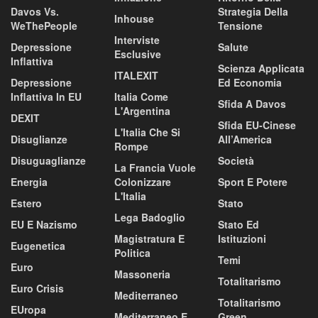
Davos Vs.
Strategia Della
Inhouse
WeThePeople
Tensione
Interviste
Depressione
Salute
Esclusive
Inflattiva
Scienza Applicata
ITALEXIT
Depressione
Ed Economia
Inflattiva In EU
Italia Come
Sfida A Davos
L'Argentina
DEXIT
Sfida EU-Cinese
L'Italia Che Si
Disuglianze
All’America
Rompe
Disuguaglianze
Società
La Francia Vuole
Energia
Colonizzare
Sport E Potere
L'Italia
Estero
Stato
Lega Badoglio
EU E Nazismo
Stato Ed
Magistratura E
Istituzioni
Eugenetica
Politica
Temi
Euro
Massoneria
Totalitarismo
Euro Crisis
Mediterraneo
Totalitarismo
EUropa
Mediterraneo E
Green