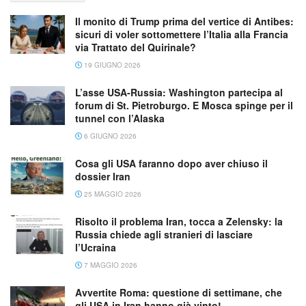
Il monito di Trump prima del vertice di Antibes:
sicuri di voler sottomettere l’Italia alla Francia
via Trattato del Quirinale?
19 GIUGNO 2026
L’asse USA-Russia: Washington partecipa al
forum di St. Pietroburgo. E Mosca spinge per il
tunnel con l’Alaska
6 GIUGNO 2026
Cosa gli USA faranno dopo aver chiuso il
dossier Iran
25 MAGGIO 2026
Risolto il problema Iran, tocca a Zelensky: la
Russia chiede agli stranieri di lasciare
l’Ucraina
7 MAGGIO 2026
Avvertite Roma: questione di settimane, che
gli USA in Iran hanno già vinto!