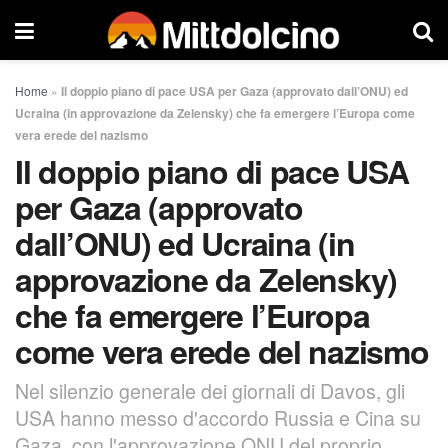
Home
»
Il doppio piano di pace USA per Gaza (approvato dall’ONU) ed
Ucraina (in approvazione da Zelensky) che fa emergere l’Europa come
vera erede del nazismo
Il doppio piano di pace USA
per Gaza (approvato
dall’ONU) ed Ucraina (in
approvazione da Zelensky)
che fa emergere l’Europa
come vera erede del nazismo
Nel silenzio generale dei giornali di Davos, gli
USA hanno messo d'accordo Russia e Cina su
Gaza, con l'approvazione ONU del proprio