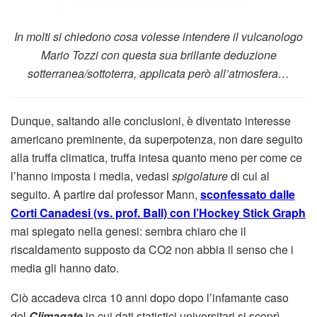
In molti si chiedono cosa volesse intendere il vulcanologo
Mario Tozzi con questa sua brillante deduzione
sotterranea/sottoterra, applicata però all’atmosfera…
Dunque, saltando alle conclusioni, è diventato interesse
americano preminente, da superpotenza, non dare seguito
alla truffa climatica, truffa intesa quanto meno per come ce
l’hanno imposta i media, vedasi
spigolature
di cui al
seguito. A partire dal professor Mann,
sconfessato dalle
Corti Canadesi (vs. prof. Ball) con l’Hockey Stick Graph
mai spiegato nella genesi: sembra chiaro che il
riscaldamento supposto da CO2 non abbia il senso che i
media gli hanno dato.
Ciò accadeva circa 10 anni dopo dopo l’infamante caso
del
Climagate
in cui dati statistici universitari si scoprì