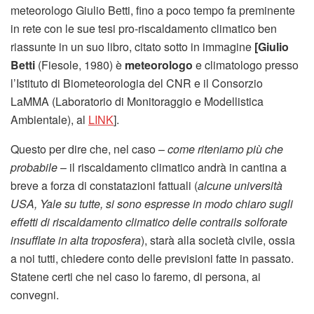
meteorologo Giulio Betti, fino a poco tempo fa preminente
in rete con le sue tesi pro-riscaldamento climatico ben
riassunte in un suo libro, citato sotto in immagine
[
Giulio
Betti
(Fiesole, 1980) è
meteorologo
e climatologo presso
l’Istituto di Biometeorologia del CNR e il Consorzio
LaMMA (Laboratorio di Monitoraggio e Modellistica
Ambientale), al
LINK
].
Questo per dire che, nel caso –
come riteniamo più che
probabile
– il riscaldamento climatico andrà in cantina a
breve a forza di constatazioni fattuali (
alcune università
USA, Yale su tutte, si sono espresse in modo chiaro sugli
effetti di riscaldamento climatico delle contrails solforate
insufflate in alta troposfera
), starà alla società civile, ossia
a noi tutti, chiedere conto delle previsioni fatte in passato.
Statene certi che nel caso lo faremo, di persona, ai
convegni.