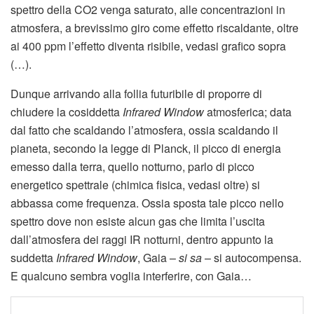
spettro della CO2 venga saturato, alle concentrazioni in
atmosfera, a brevissimo giro come effetto riscaldante, oltre
ai 400 ppm l’effetto diventa risibile, vedasi grafico sopra
(…).
Dunque arrivando alla follia futuribile di proporre di
chiudere la cosiddetta
Infrared Window
atmosferica; data
dal fatto che scaldando l’atmosfera, ossia scaldando il
pianeta, secondo la legge di Planck, il picco di energia
emesso dalla terra, quello notturno, parlo di picco
energetico spettrale (chimica fisica, vedasi oltre) si
abbassa come frequenza. Ossia sposta tale picco nello
spettro dove non esiste alcun gas che limita l’uscita
dall’atmosfera dei raggi IR notturni, dentro appunto la
suddetta
Infrared Window
, Gaia –
si sa
– si autocompensa.
E qualcuno sembra voglia interferire, con Gaia…