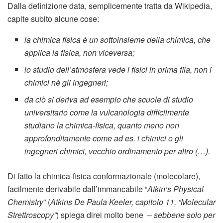
Dalla definizione data, semplicemente tratta da Wikipedia,
capite subito alcune cose:
la chimica fisica è un sottoinsieme della chimica, che
applica la fisica, non viceversa;
lo studio dell’atmosfera vede i fisici in prima fila, non i
chimici nè gli ingegneri;
da ciò si deriva ad esempio che scuole di studio
universitario come la vulcanologia difficilmente
studiano la chimica-fisica, quanto meno non
approfonditamente come ad es. i chimici o gli
ingegneri chimici, vecchio ordinamento per altro (…).
Di fatto la chimica-fisica conformazionale (molecolare),
facilmente derivabile dall’immancabile “
Atkin’s Physical
Chemistry
” (
Atkins De Paula Keeler, capitolo 11, “Molecular
Strettroscopy”
) spiega direi molto bene –
sebbene solo per