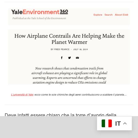
Deve infatti essere chiaro che la torre d’avorio della
scienza deve essere
NON ANEDDOTICA
, ossia bisogna
IT
provare le tesi fino ad oltre ogni ragionevole dubbio,