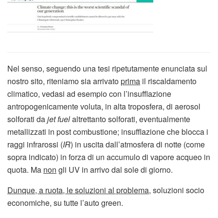
Nel senso, seguendo una tesi ripetutamente enunciata sul
nostro sito, riteniamo sia arrivato
prima
il riscaldamento
climatico, vedasi ad esempio con l’insufflazione
antropogenicamente voluta, in alta troposfera, di aerosol
solforati da
jet fuel
altrettanto solforati, eventualmente
metallizzati in post combustione; insufflazione che blocca i
raggi infrarossi (
IR
) in uscita dall’atmosfera di notte (come
sopra indicato) in forza di un accumulo di vapore acqueo in
quota. Ma
non
gli UV in arrivo dal sole di giorno.
D
unque, a ruota, le soluzioni al problema,
soluzioni socio
economiche, su tutte l’auto green.