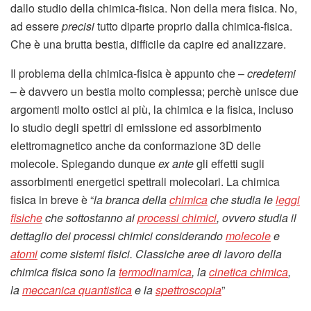
dallo studio della chimica-fisica. Non della mera fisica. No,
ad essere
precisi
tutto diparte proprio dalla chimica-fisica.
Che è una brutta bestia, difficile da capire ed analizzare.
Il problema della chimica-fisica è appunto che –
credetemi
– è davvero un bestia molto complessa; perchè unisce due
argomenti molto ostici ai più, la chimica e la fisica, incluso
lo studio degli spettri di emissione ed assorbimento
elettromagnetico anche da conformazione 3D delle
molecole. Spiegando dunque
ex ante
gli effetti sugli
assorbimenti energetici spettrali molecolari. La chimica
fisica in breve è “
la branca della
chimica
che studia le
leggi
fisiche
che sottostanno ai
processi chimici
, ovvero studia il
dettaglio dei processi chimici considerando
molecole
e
atomi
come sistemi fisici. Classiche aree di lavoro della
chimica fisica sono la
termodinamica
, la
cinetica chimica
,
la
meccanica quantistica
e la
spettroscopia
”