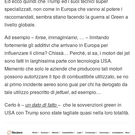
Ed ecco quindi che Trump ed i suoi tecnici super
specializzati, non come in Europa che vanno al potere i
raccomandati, sembra stiano facendo la guerra al Green a
livello globale.
Ad esempio –
forse, immaginiamo, …
– limitando
fortemente gli additivi che arrivano in Europa per
influenzare il clima? Chissà… Perchè, si sa, i motori dei jet
sono fatti in larghissima parte con tecnologia USA.
Memento che solo le aziende che producono tali motori
possono autorizzare il tipo di combustibile utilizzato, se no
al primo incidente aereo sono guai per chi ha derogato da
tale utilizzo prescritto di
jetfuel
, ad esempio…
Certo è –
un dato di fatto
– che le sovvenzioni green in
USA con Trump sono state tagliate quasi nella loro totalità.