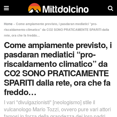
Home
»
Come ampiamente previsto, i pasdaran mediatici “pro-
riscaldamento climatico” da CO2 SONO PRATICAMENTE SPARITI dalla
rete, ora che fa freddo…
Come ampiamente previsto, i
pasdaran mediatici “pro-
riscaldamento climatico” da
CO2 SONO PRATICAMENTE
SPARITI dalla rete, ora che fa
freddo…
I vari "divulgazionisti" [neologismo] stile il
vulcanologo Mario Tozzi, ovvero pure vari attori
famosi in forza della grandezza dei loro padri,