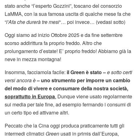
stato anche “l’esperto Gozzini”, toscano del consorzio
LaMMA, con la sua famosa uscita di qualche mese fa che
“
l’Afa che durerà tre mesi
“… poi invece… (vedasi sotto)
Oggi siamo ad inizio Ottobre 2025 e da fine settembre
scorso addirittura fa proprio freddo. Altro che
prolungamento d’estate! E’ proprio freddo! Abbiamo già la
neve in mezza montagna!
Insomma, facciamola facile:
il Green è stato –
e sotto certi
versi ancora è
– uno strumento per imporre un cambio
del modo di vivere e consumare della nostra società,
soprattutto in Europa
.
Dunque viene usato regolarmente
sui media per tale fine, ad esempio fermando i consumi di
un certo tipo ed attivarne altri.
Peccato che la Cina oggi produca praticamente tutti gli
intermedi climatici
Green
usati in primis dall’Europa,