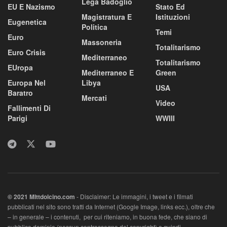
Lega Badoglio
EU E Nazismo
Stato Ed
Magistratura E
Istituzioni
Eugenetica
Politica
Temi
Euro
Massoneria
Totalitarismo
Euro Crisis
Mediterraneo
Totalitarismo
EUropa
Mediterraneo E
Green
Europa Nel
Libya
USA
Baratro
Mercati
Video
Fallimenti Di
Parigi
WWIII
© 2021 MIttdolcino.com
- Disclaimer: Le immagini, i tweet e i filmati
pubblicati nel sito sono tratti da Internet (Google Image, links ecc.), oltre che
– in generale – i contenuti, per cui riteniamo, in buona fede, che siano di
pubblico dominio (nessun contrassegno del copyright) e quindi