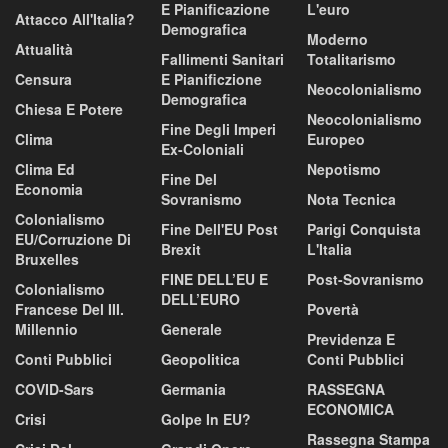
E Pianificazione
L'euro
Attacco All'Italia?
Demografica
Moderno
Attualità
Fallimenti Sanitari
Totalitarismo
Censura
E Pianificzione
Neocolonialismo
Demografica
Chiesa E Potere
Neocolonialismo
Fine Degli Imperi
Clima
Europeo
Ex-Coloniali
Clima Ed
Nepotismo
Fine Del
Economia
Sovranismo
Nota Tecnica
Colonialismo
Fine Dell'EU Post
Parigi Conquista
EU/corruzione Di
Brexit
L'Italia
Bruxelles
FINE DELL’EU E
Post-Sovranismo
Colonialismo
DELL’EURO
Francese Del III.
Povertà
Millennio
Generale
Previdenza E
Conti Pubblici
Geopolitica
Conti Pubblici
COVID-Sars
Germania
RASSEGNA
ECONOMICA
Crisi
Golpe In EU?
Rassegna Stampa