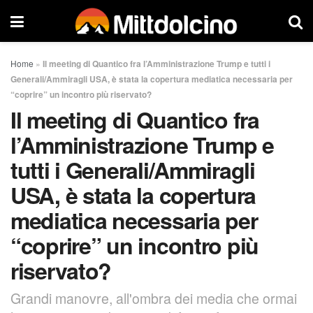
Home
»
Il meeting di Quantico fra l’Amministrazione Trump e tutti i
Generali/Ammiragli USA, è stata la copertura mediatica necessaria per
“coprire” un incontro più riservato?
Il meeting di Quantico fra
l’Amministrazione Trump e
tutti i Generali/Ammiragli
USA, è stata la copertura
mediatica necessaria per
“coprire” un incontro più
riservato?
Grandi manovre, all'ombra dei media che ormai