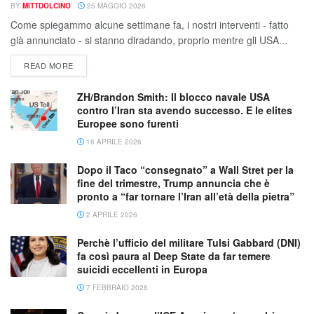
BY
MITTDOLCINO
25 MAGGIO 2026
Come spiegammo alcune settimane fa, i nostri interventi - fatto
già annunciato - si stanno diradando, proprio mentre gli USA...
READ MORE
ZH/Brandon Smith: Il blocco navale USA
contro l’Iran sta avendo successo. E le elites
Europee sono furenti
16 APRILE 2026
Dopo il Taco “consegnato” a Wall Stret per la
fine del trimestre, Trump annuncia che è
pronto a “far tornare l’Iran all’età della pietra”
2 APRILE 2026
Perchè l’ufficio del militare Tulsi Gabbard (DNI)
fa così paura al Deep State da far temere
suicidi eccellenti in Europa
7 FEBBRAIO 2026