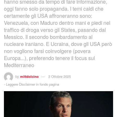
hanno smesso da tempo di fare informazione,
oggi fanno solo propaganda. I temi caldi che
certamente gli USA affroneranno sono:
Venezuela, con Maduro dentro mani e piedi nel
traffico di droga verso gli States, pasando dal
Messico. Il secondo bombardamento al
nucleare iraniano. E Ucraina, dove gli USA però
non vogliono farsi coinvolgere (povera
Europa...), preferendo tenere il focus sul
Mediterraneo
by
mittdolcino
3 Ottobre 2025
-
Leggere Disclaimer in fondo pagina