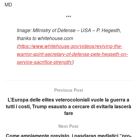
MD
***
Image: MIinistry of Defense – USA – P. Hegesth,
thanks to whitehouse.com
(
https://www.whitehouse.gov/videos/reviving-the-
warrior-spirit-secretary-of-defense-pete-hegseth-on-
service-sacrifice-strength/
)
Previous Post
L’Europa delle elites veterocoloniali vuole la guerra a
tutti i costi, Trump esausto a cercare di evitarla lascerà
fare
Next Post
Come ampiamente previsto, i pasdaran mediatici “pro-