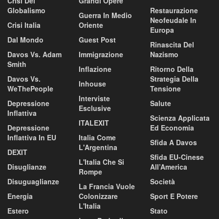
Crisi Del
Grandi Opere
Globalismo
Restaurazione
Guerra In Medio
Neofeudale In
Crisi Italia
Oriente
Europa
Dal Mondo
Guest Post
Rinascita Del
Davos Vs. Adam
Immigrazione
Nazismo
Smith
Inflazione
Ritorno Della
Davos Vs.
Strategia Della
Inhouse
WeThePeople
Tensione
Interviste
Depressione
Salute
Esclusive
Inflattiva
Scienza Applicata
ITALEXIT
Depressione
Ed Economia
Inflattiva In EU
Italia Come
Sfida A Davos
L'Argentina
DEXIT
Sfida EU-Cinese
L'Italia Che Si
Disuglianze
All’America
Rompe
Disuguaglianze
Società
La Francia Vuole
Energia
Colonizzare
Sport E Potere
L'Italia
Estero
Stato