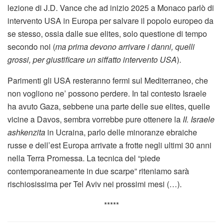
lezione di J.D. Vance che ad inizio 2025 a Monaco parlò di
intervento USA in Europa per salvare il popolo europeo da
se stesso, ossia dalle sue elites, solo questione di tempo
secondo noi (
ma prima devono arrivare i danni, quelli
grossi, per giustificare un siffatto intervento USA
).
Parimenti gli USA resteranno fermi sul Mediterraneo, che
non vogliono ne’ possono perdere. In tal contesto Israele
ha avuto Gaza, sebbene una parte delle sue elites, quelle
vicine a Davos, sembra vorrebbe pure ottenere la
II. Israele
ashkenzita
in Ucraina, parlo delle minoranze ebraiche
russe e dell’est Europa arrivate a frotte negli ultimi 30 anni
nella Terra Promessa. La tecnica del “piede
contemporaneamente in due scarpe” riteniamo sarà
rischiosissima per Tel Aviv nei prossimi mesi (…).
*****