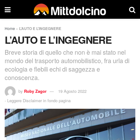
Home
»
L’AUTO E L’INGEGNERE
L’AUTO E L’INGEGNERE
Breve storia di quello che non è mai stato nel
mondo del trasporto automobilistico, fra urla di
ecologia e flebili echi di saggezza e
conoscenza.
by
Roby Zagor
19 Agosto 2022
-
Leggere Disclaimer in fondo pagina