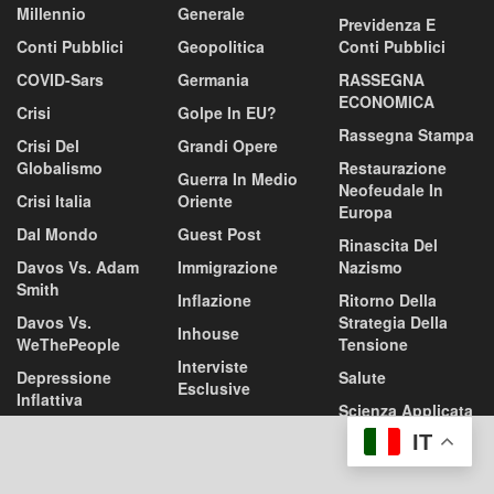
Millennio
Generale
Previdenza E
Conti Pubblici
Geopolitica
Conti Pubblici
COVID-Sars
Germania
RASSEGNA
ECONOMICA
Crisi
Golpe In EU?
Rassegna Stampa
Crisi Del
Grandi Opere
Globalismo
Restaurazione
Guerra In Medio
Neofeudale In
Crisi Italia
Oriente
Europa
Dal Mondo
Guest Post
Rinascita Del
Davos Vs. Adam
Immigrazione
Nazismo
Smith
Inflazione
Ritorno Della
Davos Vs.
Strategia Della
Inhouse
WeThePeople
Tensione
Interviste
Depressione
Salute
Esclusive
Inflattiva
Scienza Applicata
ITALEXIT
Depressione
Ed Economia
IT
Inflattiva In EU
Italia Come
Sfida A Davos
L'Argentina
DEXIT