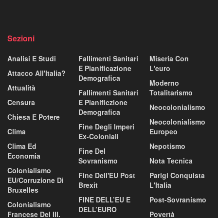
Sezioni
Analisi E Studi
Fallimenti Sanitari
Miseria Con
E Pianificazione
L'euro
Attacco All'Italia?
Demografica
Moderno
Attualità
Fallimenti Sanitari
Totalitarismo
Censura
E Pianificzione
Neocolonialismo
Demografica
Chiesa E Potere
Neocolonialismo
Fine Degli Imperi
Clima
Europeo
Ex-Coloniali
Clima Ed
Nepotismo
Fine Del
Economia
Sovranismo
Nota Tecnica
Colonialismo
Fine Dell'EU Post
Parigi Conquista
EU/corruzione Di
Brexit
L'Italia
Bruxelles
FINE DELL’EU E
Post-Sovranismo
Colonialismo
DELL’EURO
Francese Del III.
Povertà