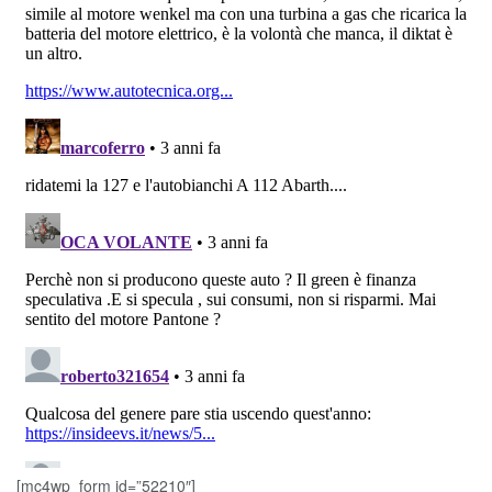
[mc4wp_form id=”52210″]