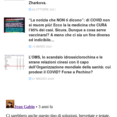
Zharkova.
29 OTTOBRE 2021
“La notizia che NON ti dicono”: di COVID non
si muore più! Ecco la la medicina che CURA
l’85% dei casi. Sicura. Dunque a cosa serve
vaccinarsi? A meno che ci sia un fine diverso
ed indicibile…
13 MARZO 2021
L’OMS, lo scandalo idrossiclorochina e le
strane relazioni cinesi con il capo
dell’Organizzazione mondiale della sanità: cui
prodest il COVID? Forse a Pechino?
21 MAGGIO 2026