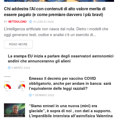
Chi addestra l’AI con contenuti di alto valore merita di
essere pagato (e come premiare davvero i più bravi)
BY
MITTDOLCINO
15 LUGLIO 2026
L’intelligenza artificiale non nasce dal nulla. Dietro i modelli che
oggi generano testi, codice e analisi c’è un esercito di...
READ MORE
La stampa EU inizia a parlare degli osservatori astronomici
andini che annunceranno gli alieni
4 MARZO 2024
Emesso il decreto per vaccino COVID
obbligatorio, anche per andare in banca: sarà
l’equivalente delle leggi razziali?
7 GENNAIO 2022
“Siamo entrati in una nuova (mini) era
glaciale”, è sopra di noi , con dati a supporto.
L’imperdibile intervista all’astrofisica Valentina