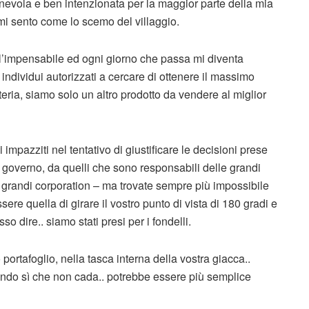
enevola e ben intenzionata per la maggior parte della mia
mi sento come lo scemo del villaggio.
re l’impensabile ed ogni giorno che passa mi diventa
individui autorizzati a cercare di ottenere il massimo
teria, siamo solo un altro prodotto da vendere al miglior
impazziti nel tentativo di giustificare le decisioni prese
el governo, da quelli che sono responsabili delle grandi
le grandi corporation – ma trovate sempre più impossibile
sere quella di girare il vostro punto di vista di 180 gradi e
 dire.. siamo stati presi per i fondelli.
ortafoglio, nella tasca interna della vostra giacca..
cendo sì che non cada.. potrebbe essere più semplice