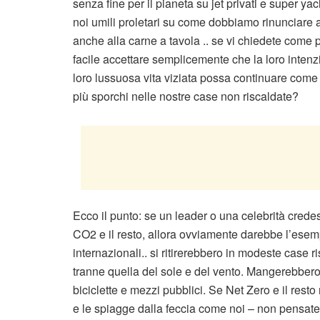
senza fine per il pianeta su jet privati ​​e super y
noi umili proletari su come dobbiamo rinunciare a
anche alla carne a tavola .. se vi chiedete come p
facile accettare semplicemente che la loro intenz
loro lussuosa vita viziata possa continuare come 
più sporchi nelle nostre case non riscaldate?
Ecco il punto: se un leader o una celebrità cred
CO2 e il resto, allora ovviamente darebbe l’esempi
internazionali.. si ritirerebbero in modeste case 
tranne quella del sole e del vento. Mangerebbero,
biciclette e mezzi pubblici. Se Net Zero e il resto 
e le spiagge dalla feccia come noi – non pensate c