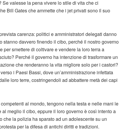
Se valesse la pena vivere lo stile di vita che ci
e Bill Gates che ammette che i jet privati ​​sono il suo
 prevista carenza: politici e amministratori delegati danno
o stanno davvero finendo il cibo, perché il nostro governo
ine per smettere di coltivare e vendere la loro terra a
osciuto? Perché il governo ha intenzione di trasformare un
estazione che renderanno la vita migliore solo per i castori?
verso i Paesi Bassi, dove un’amministrazione infettata
dalle loro terre, costringendoli ad abbattere metà dei capi
 e competenti al mondo, tengono nella testa e nelle mani le
l meglio il cibo, eppure il loro governo è così intento a
unto che la polizia ha sparato ad un adolescente su un
testa per la difesa di antichi diritti e tradizioni.