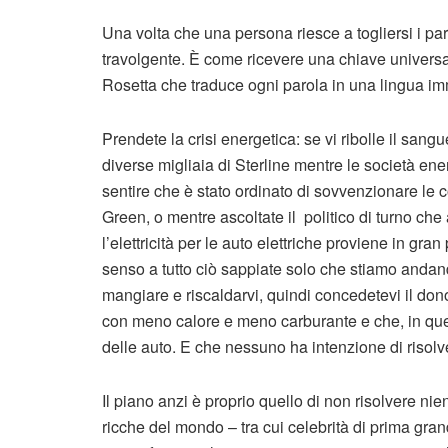
Una volta che una persona riesce a togliersi i par
travolgente. È come ricevere una chiave universal
Rosetta che traduce ogni parola in una lingua i
Prendete la crisi energetica: se vi ribolle il sang
diverse migliaia di Sterline mentre le società ener
sentire che è stato ordinato di sovvenzionare le 
Green, o mentre ascoltate il politico di turno c
l’elettricità per le auto elettriche proviene in gran
senso a tutto ciò sappiate solo che stiamo andand
mangiare e riscaldarvi, quindi concedetevi il ​​don
con meno calore e meno carburante e che, in quest
delle auto. E che nessuno ha intenzione di risol
Il piano anzi è proprio quello di non risolvere nie
ricche del mondo – tra cui celebrità di prima gr