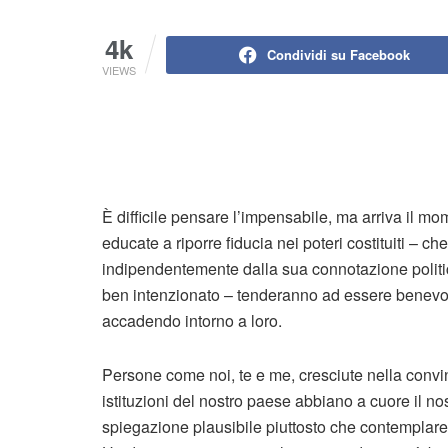
4k
Condividi su Facebook
VIEWS
È difficile pensare l’impensabile, ma arriva il mo
educate a riporre fiducia nei poteri costituiti – c
indipendentemente dalla sua connotazione polit
ben intenzionato – tenderanno ad essere benevol
accadendo intorno a loro.
Persone come noi, te e me, cresciute nella convinzi
istituzioni del nostro paese abbiano a cuore il no
spiegazione plausibile piuttosto che contemplare l