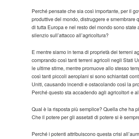
Perché pensate che sia così importante, per il gov
produttive del mondo, distruggere e smembrare q
di tutta Europa e nel resto del mondo sono stat
silenzio sull’attacco all’agricoltura?
E mentre siamo in tema di proprietà dei terreni agr
comprando così tanti terreni agricoli negli Stati Un
le ultime stime, mentre promuove allo stesso tem
così tanti piccoli aeroplani si sono schiantati con
Uniti, causando incendi e ostacolando così la pro
Perché questo sta accadendo agli agricoltori e all’
Qual è la risposta più semplice? Quella che ha più
Che il potere per gli assetati di potere si è sempr
Perché i potenti attribuiscono questa crisi all’au