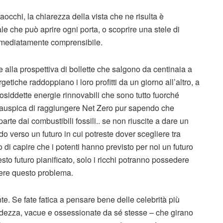
aocchi, la chiarezza della vista che ne risulta è
e che può aprire ogni porta, o scoprire una stele di
mmediatamente comprensibile.
ue alla prospettiva di bollette che salgono da centinaia a
getiche raddoppiano i loro profitti da un giorno all’altro, a
cosiddette energie rinnovabili che sono tutto fuorché
he auspica di raggiungere Net Zero pur sapendo che
 parte dai combustibili fossili.. se non riuscite a dare un
o verso un futuro in cui potreste dover scegliere tra
o di capire che i potenti hanno previsto per noi un futuro
o futuro pianificato, solo i ricchi potranno possedere
vere questo problema.
nte. Se fate fatica a pensare bene delle celebrità più
andezza, vacue e ossessionate da sé stesse – che girano