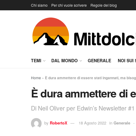
Chi siamo
Per chi vuole scrivere
Regole del blog
TEMI
DAL MONDO
GENERALE
NOI SUI
Home
»
È dura ammettere di essere stati ingannati, ma bisogn
È dura ammettere di es
Di Neil Oliver per Edwin’s Newsletter #1 
by
RobertoX
18 Agosto 2022
in
Generale
-