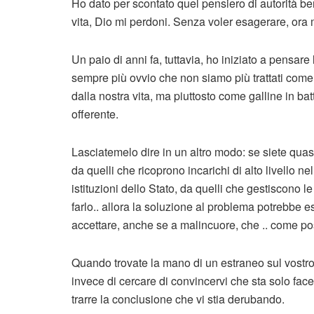
Ho dato per scontato quel pensiero di autorità b
vita, Dio mi perdoni. Senza voler esagerare, ora 
Un paio di anni fa, tuttavia, ho iniziato a pensa
sempre più ovvio che non siamo più trattati come 
dalla nostra vita, ma piuttosto come galline in bat
offerente.
Lasciatemelo dire in un altro modo: se siete quasi 
da quelli che ricoprono incarichi di alto livello n
istituzioni dello Stato, da quelli che gestiscono 
farlo.. allora la soluzione al problema potrebbe es
accettare, anche se a malincuore, che .. come posso
Quando trovate la mano di un estraneo sul vostro p
invece di cercare di convincervi che sta solo fa
trarre la conclusione che vi stia derubando.