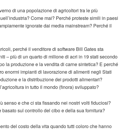
erno di una popolazione di agricoltori tra le più
uell’industria? Come mai? Perché proteste simili in paesi
e ampiamente ignorate dai media mainstream? Perché il
icoli, perché il venditore di software Bill Gates sta
iti – più di un quarto di milione di acri in 19 stati secondo
po la produzione e la vendita di carne sintetica? E perché
tro enormi impianti di lavorazione di alimenti negli Stati
duzione e la distribuzione dei prodotti alimentari?
agricoltura in tutto il mondo (finora) sviluppato?
 senso e che ci sta fissando nei nostri volti fiduciosi?
e basato sul controllo del cibo e della sua fornitura?
mento del costo della vita quando tutti coloro che hanno