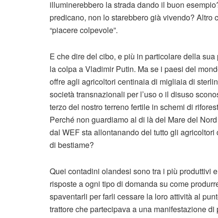
illuminerebbero la strada dando il buon esempio? 
predicano, non lo starebbero già vivendo? Altro ch
“piacere colpevole”.
E che dire del cibo, e più in particolare della sua
la colpa a Vladimir Putin. Ma se i paesi del mond
offre agli agricoltori centinaia di migliaia di sterl
società transnazionali per l’uso o il disuso scon
terzo del nostro terreno fertile in schemi di rifor
Perché non guardiamo al di là del Mare del Nord 
dal WEF sta allontanando del tutto gli agricoltori 
di bestiame?
Quei contadini olandesi sono tra i più produttivi
risposte a ogni tipo di domanda su come produrre a
spaventarli per farli cessare la loro attività al p
trattore che partecipava a una manifestazione di pro