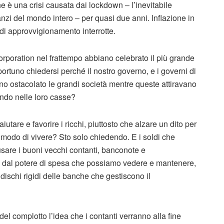
 è una crisi causata dai lockdown – l’inevitabile
nzi del mondo intero – per quasi due anni. Inflazione in
di approvvigionamento interrotte.
corporation nel frattempo abbiano celebrato il più grande
ortuno chiedersi perché il nostro governo, e i governi di
ano ostacolato le grandi società mentre queste attiravano
ndo nelle loro casse?
aiutare e favorire i ricchi, piuttosto che alzare un dito per
o modo di vivere? Sto solo chiedendo. E i soldi che
usare i buoni vecchi contanti, banconote e
 dal potere di spesa che possiamo vedere e mantenere,
 dischi rigidi delle banche che gestiscono il
el complotto l’idea che i contanti verranno alla fine