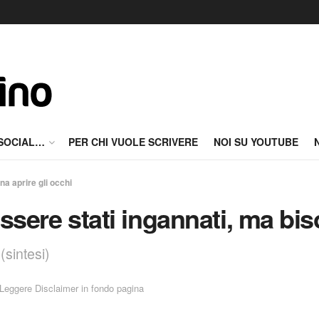
 SOCIAL…
PER CHI VUOLE SCRIVERE
NOI SU YOUTUBE
a aprire gli occhi
sere stati ingannati, ma bis
(sintesi)
Leggere Disclaimer in fondo pagina