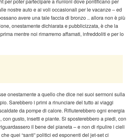
acht per poter partecipare a riunioni dove pontificano per
lle nostre auto e ai voli occasionali per le vacanze – ed
ossano avere una tale faccia di bronzo .. allora non è più
ione, onestamente dichiarata e pubblicizzata, è che la
prima mentre noi rimarremo affamati, infreddoliti e per lo
esse onestamente a quello che dice nei suoi sermoni sulla
o. Sarebbero i primi a rinunciare del tutto ai viaggi
riscaldate da pompe di calore. Rifiuterebbero ogni energia
 con gusto, insetti e piante. Si sposterebbero a piedi, con
riguardassero il bene del pianeta – e non di ripulire i cieli
he quei “santi” politici ed esponenti del jet-set ci