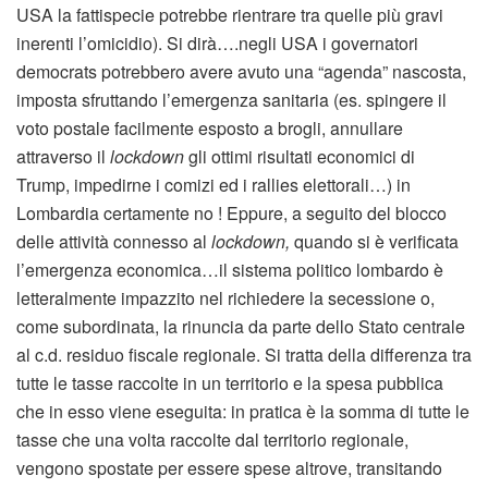
USA la fattispecie potrebbe rientrare tra quelle più gravi
inerenti l’omicidio). Si dirà….negli USA i governatori
democrats potrebbero avere avuto una “agenda” nascosta,
imposta sfruttando l’emergenza sanitaria (es. spingere il
voto postale facilmente esposto a brogli, annullare
attraverso il
lockdown
gli ottimi risultati economici di
Trump, impedirne i comizi ed i rallies elettorali…) in
Lombardia certamente no ! Eppure, a seguito del blocco
delle attività connesso al
lockdown,
quando si è verificata
l’emergenza economica…il sistema politico lombardo è
letteralmente impazzito nel richiedere la secessione o,
come subordinata, la rinuncia da parte dello Stato centrale
al c.d. residuo fiscale regionale. Si tratta della differenza tra
tutte le tasse raccolte in un territorio e la spesa pubblica
che in esso viene eseguita: in pratica è la somma di tutte le
tasse che una volta raccolte dal territorio regionale,
vengono spostate per essere spese altrove, transitando