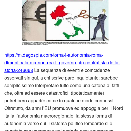
https://m.dagospia.com/torna-l-autonomia-roma-
dimenticata-ma-non-era-il-governo-piu-centralista-della-
storia-246668
La sequenza di eventi e coincidenze
osservati sin qui, a chi scrive pare inquietante: sarebbe
semplicissimo interpretare tutto come una catena di fatti
che, oltre ad essere catastrofici, (ipoteticamente)
potrebbero apparire come in qualche modo connessi.
Oltretutto, da anni l’EU promuove ed appoggia per il Nord
Italia l’autonomia macroregionale, la stessa forma di
autonomia verso cui il sistema politico lombardo si è
orientato con veemenza nel periodo post-emergenza