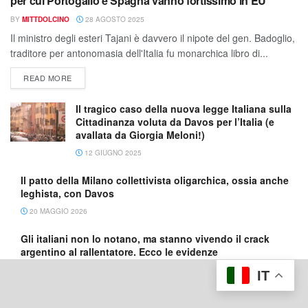
per cui Portogallo e Spagna vanno fortissimo in EU
BY
MITTDOLCINO
28 AGOSTO 2025
Il ministro degli esteri Tajani è davvero il nipote del gen. Badoglio,
traditore per antonomasia dell'Italia fu monarchica libro di...
READ MORE
Il tragico caso della nuova legge Italiana sulla
Cittadinanza voluta da Davos per l’Italia (e
avallata da Giorgia Meloni!)
12 GIUGNO 2025
Il patto della Milano collettivista oligarchica, ossia anche
leghista, con Davos
20 MAGGIO 2026
Gli italiani non lo notano, ma stanno vivendo il crack
argentino al rallentatore. Ecco le evidenze
17 MAGGIO 2026
IT
Su Enrico Mattei fascista diventato antifascista