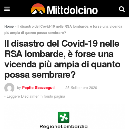
Home
»
Il disastro del Covid-19 nelle RSA lombarde, è forse una vicenda
più ampia di quanto possa sembrare?
Il disastro del Covid-19 nelle
RSA lombarde, è forse una
vicenda più ampia di quanto
possa sembrare?
by
Pepito Sbazzeguti
25 Settembre 2020
-
Leggere Disclaimer in fondo pagina