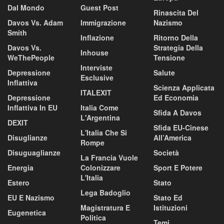
Dal Mondo
Guest Post
Rinascita Del
Davos Vs. Adam
Immigrazione
Nazismo
Smith
Inflazione
Ritorno Della
Davos Vs.
Strategia Della
Inhouse
WeThePeople
Tensione
Interviste
Depressione
Salute
Esclusive
Inflattiva
Scienza Applicata
ITALEXIT
Depressione
Ed Economia
Inflattiva In EU
Italia Come
Sfida A Davos
L'Argentina
DEXIT
Sfida EU-Cinese
L'Italia Che Si
Disuglianze
All’America
Rompe
Disuguaglianze
Società
La Francia Vuole
Energia
Colonizzare
Sport E Potere
L'Italia
Estero
Stato
Lega Badoglio
EU E Nazismo
Stato Ed
Magistratura E
Istituzioni
Eugenetica
Politica
Temi