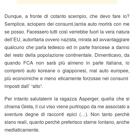
Dunque, a fronte di cotanto scempio, che devo fare io?
Semplice, sciopero dei consumi,lamia auto morirà con me
se posso. Facessero tutti così verrebbe fuori la vera natura
dell’EU, autoritaria ovvero nazista, mirata ad avvantaggiare
qualcuno che parla tedesco ed in parte francese a danno
del resto della popolazione continentale. Dimenticavo, da
quando FCA non sarà più almeno in parte italiana, io
comprerò auto koreane o giapponesi, mai auto europee,
più economiche e meno eticamente forzosse nei consumi
imposti dall’ “alto”.
Per intanto salutatemi la ragazza Asperger, quella che si
chiama Greta, il cui viso viene purtroppo da me associato a
sventure degne di racconti epici (…). Non tanto perchè
siano reali, quanto perchè preferisco starne lontano, anche
mediaticamente.