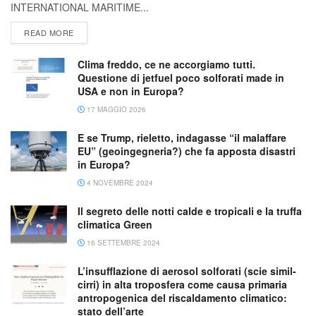
INTERNATIONAL MARITIME...
READ MORE
Clima freddo, ce ne accorgiamo tutti.
Questione di jetfuel poco solforati made in
USA e non in Europa?
17 MAGGIO 2026
E se Trump, rieletto, indagasse “il malaffare
EU” (geoingegneria?) che fa apposta disastri
in Europa?
4 NOVEMBRE 2024
Il segreto delle notti calde e tropicali e la truffa
climatica Green
16 SETTEMBRE 2024
L’insufflazione di aerosol solforati (scie simil-
cirri) in alta troposfera come causa primaria
antropogenica del riscaldamento climatico:
stato dell’arte