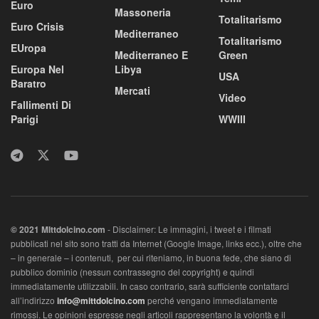
Euro
Massoneria
Totalitarismo
Euro Crisis
Mediterraneo
Totalitarismo
EUropa
Mediterraneo E
Green
Europa Nel
Libya
USA
Baratro
Mercati
Video
Fallimenti Di
Parigi
WWIII
© 2021 MIttdolcino.com
- Disclaimer: Le immagini, i tweet e i filmati
pubblicati nel sito sono tratti da Internet (Google Image, links ecc.), oltre che
– in generale – i contenuti, per cui riteniamo, in buona fede, che siano di
pubblico dominio (nessun contrassegno del copyright) e quindi
immediatamente utilizzabili. In caso contrario, sarà sufficiente contattarci
all’indirizzo
info@mittdolcino.com
perché vengano immediatamente
rimossi. Le opinioni espresse negli articoli rappresentano la volontà e il