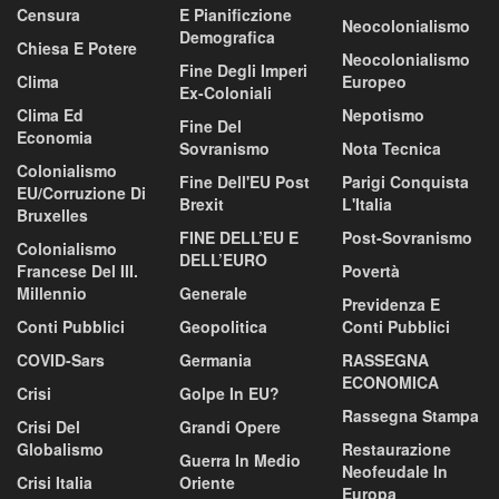
Censura
E Pianificzione
Neocolonialismo
Demografica
Chiesa E Potere
Neocolonialismo
Fine Degli Imperi
Clima
Europeo
Ex-Coloniali
Clima Ed
Nepotismo
Fine Del
Economia
Sovranismo
Nota Tecnica
Colonialismo
Fine Dell'EU Post
Parigi Conquista
EU/corruzione Di
Brexit
L'Italia
Bruxelles
FINE DELL’EU E
Post-Sovranismo
Colonialismo
DELL’EURO
Francese Del III.
Povertà
Millennio
Generale
Previdenza E
Conti Pubblici
Geopolitica
Conti Pubblici
COVID-Sars
Germania
RASSEGNA
ECONOMICA
Crisi
Golpe In EU?
Rassegna Stampa
Crisi Del
Grandi Opere
Globalismo
Restaurazione
Guerra In Medio
Neofeudale In
Crisi Italia
Oriente
Europa