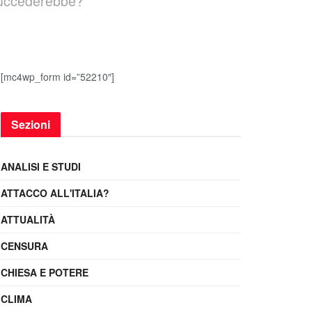
a succederebbe?
[mc4wp_form id=”52210″]
Sezioni
ANALISI E STUDI
ATTACCO ALL'ITALIA?
ATTUALITÀ
CENSURA
CHIESA E POTERE
CLIMA