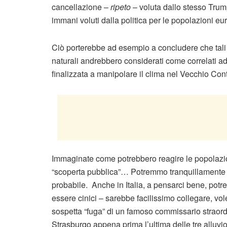
cancellazione –
ripeto
– voluta dallo stesso Tru
immani voluti dalla politica per le popolazioni eu
Ciò porterebbe ad esempio a concludere che tali da
naturali andrebbero considerati come correlati ad
finalizzata a manipolare il clima nel Vecchio Con
Immaginate come potrebbero reagire le popolazion
“scoperta pubblica”… Potremmo tranquillamente dir
probabile. Anche in Italia, a pensarci bene, pot
essere cinici – sarebbe facilissimo collegare, vol
sospetta “fuga” di un famoso commissario straordin
Strasburgo appena prima l’ultima delle tre alluvi