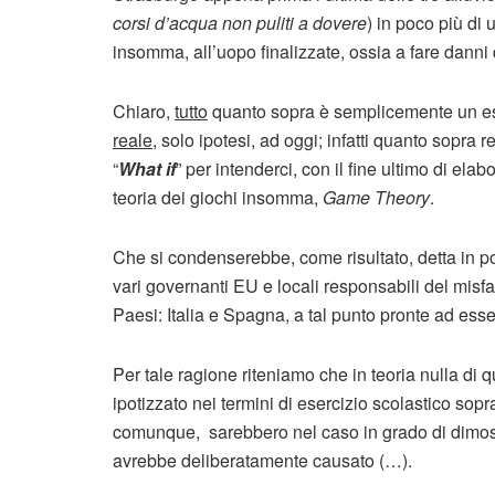
corsi d’acqua non puliti a dovere
) in poco più di 
insomma, all’uopo finalizzate, ossia a fare danni
Chiaro,
tutto
quanto sopra è semplicemente un eser
reale
, solo ipotesi, ad oggi; infatti quanto sopra
“
What if
” per intenderci, con il fine ultimo di ela
teoria dei giochi insomma,
Game Theory
.
Che si condenserebbe, come risultato, detta in po
vari governanti EU e locali responsabili del misfa
Paesi: Italia e Spagna, a tal punto pronte ad esser
Per tale ragione riteniamo che in teoria nulla di
ipotizzato nei termini di esercizio scolastico so
comunque, sarebbero nel caso in grado di dimostra
avrebbe deliberatamente causato (…).