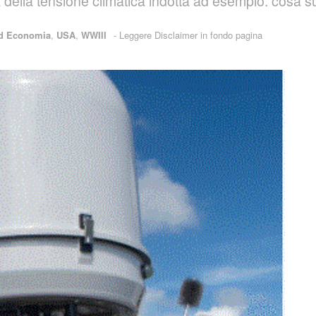
egia della tensione climatica indotta ad esempio: cos
ed Economia
,
USA
,
WWIII
-
Leggere Disclaimer in fondo pagina