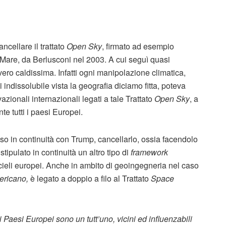
cellare il trattato
Open Sky
, firmato ad esempio
di Mare, da Berlusconi nel 2003. A cui seguì quasi
ero caldissima. Infatti ogni manipolazione climatica,
 indissolubile vista la geografia diciamo fitta, poteva
azionali internazionali legati a tale Trattato
Open Sky
, a
e tutti i paesi Europei.
sso in continuità con Trump, cancellarlo, ossia facendolo
ipulato in continuità un altro tipo di
framework
cieli europei. Anche in ambito di geoingegneria nel caso
ericano,
è legato a doppio a filo al Trattato
Space
i Paesi Europei sono un tutt’uno, vicini ed influenzabili