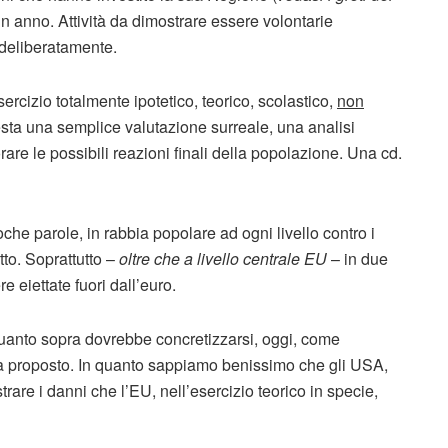
un anno. Attività da dimostrare essere volontarie
 deliberatamente.
cizio totalmente ipotetico, teorico, scolastico,
non
 resta una semplice valutazione surreale, una analisi
borare le possibili reazioni finali della popolazione. Una cd.
che parole, in rabbia popolare ad ogni livello contro i
tto. Soprattutto –
oltre che a livello centrale EU
– in due
e eiettate fuori dall’euro.
 quanto sopra dovrebbe concretizzarsi, oggi, come
pra proposto. In quanto sappiamo benissimo che gli USA,
re i danni che l’EU, nell’esercizio teorico in specie,