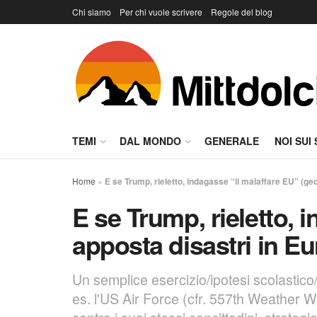
Chi siamo
Per chi vuole scrivere
Regole del blog
TEMI
DAL MONDO
GENERALE
NOI SUI
Home
»
E se Trump, rieletto, indagasse “il malaffare EU” (ge
E se Trump, rieletto, 
apposta disastri in E
Un semplice esercizio/ipotesi scolastic
es. l'US Air Force (cfr. 557th Weather 