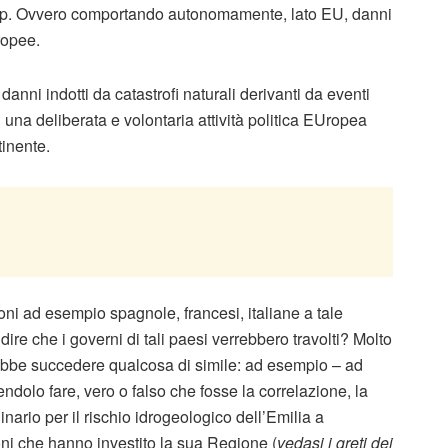
mp. Ovvero comportando autonomamente, lato EU, danni
ropee.
nni indotti da catastrofi naturali derivanti da eventi
 una deliberata e volontaria attività politica EUropea
tinente.
i ad esempio spagnole, francesi, italiane a tale
e che i governi di tali paesi verrebbero travolti? Molto
rebbe succedere qualcosa di simile: ad esempio – ad
endolo fare, vero o falso che fosse la correlazione, la
ario per il rischio idrogeologico dell’Emilia a
oni che hanno investito la sua Regione (
vedasi i greti dei