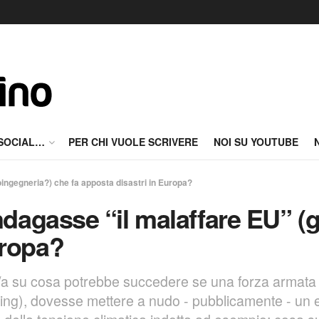
 SOCIAL…
PER CHI VUOLE SCRIVERE
NOI SU YOUTUBE
oingegneria?) che fa apposta disastri in Europa?
indagasse “il malaffare EU” 
uropa?
o/a su cosa potrebbe succedere se una forza armata
Wing), dovesse mettere a nudo - pubblicamente - un e