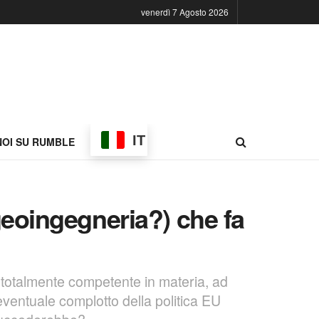
venerdì 7 Agosto 2026
IT
NOI SU RUMBLE
(geoingegneria?) che fa
 totalmente competente in materia, ad
ventuale complotto della politica EU