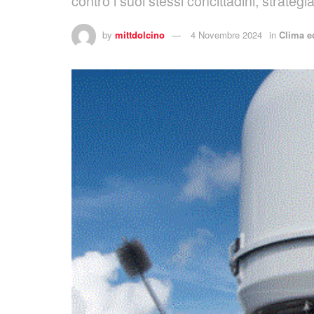
contro i suoi stessi concittadini, strat
by
mittdolcino
4 Novembre 2024
in
Clima 