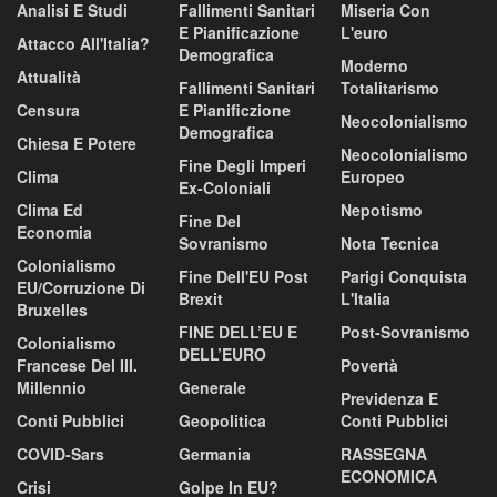
Analisi E Studi
Fallimenti Sanitari
Miseria Con
E Pianificazione
L'euro
Attacco All'Italia?
Demografica
Moderno
Attualità
Fallimenti Sanitari
Totalitarismo
Censura
E Pianificzione
Neocolonialismo
Demografica
Chiesa E Potere
Neocolonialismo
Fine Degli Imperi
Clima
Europeo
Ex-Coloniali
Clima Ed
Nepotismo
Fine Del
Economia
Sovranismo
Nota Tecnica
Colonialismo
Fine Dell'EU Post
Parigi Conquista
EU/corruzione Di
Brexit
L'Italia
Bruxelles
FINE DELL’EU E
Post-Sovranismo
Colonialismo
DELL’EURO
Francese Del III.
Povertà
Millennio
Generale
Previdenza E
Conti Pubblici
Geopolitica
Conti Pubblici
COVID-Sars
Germania
RASSEGNA
ECONOMICA
Crisi
Golpe In EU?