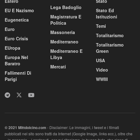
Estero
Stato
Lega Badoglio
EU E Nazismo
Stato Ed
Magistratura E
Istituzioni
Eugenetica
Politica
Temi
Euro
Massoneria
Totalitarismo
Euro Crisis
Mediterraneo
Totalitarismo
EUropa
Mediterraneo E
Green
Europa Nel
Libya
USA
Baratro
Mercati
Video
Fallimenti Di
Parigi
WWIII
© 2021 MIttdolcino.com
- Disclaimer: Le immagini, i tweet e i filmati
pubblicati nel sito sono tratti da Internet (Google Image, links ecc.), oltre che
– in generale – i contenuti, per cui riteniamo, in buona fede, che siano di