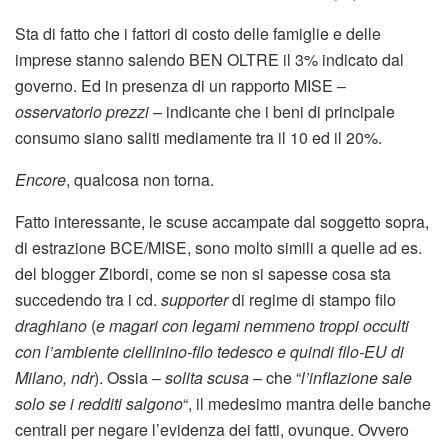
Sta di fatto che i fattori di costo delle famiglie e delle
imprese stanno salendo BEN OLTRE il 3% indicato dal
governo. Ed in presenza di un rapporto MISE –
osservatorio prezzi
– indicante che i beni di principale
consumo siano saliti mediamente tra il 10 ed il 20%.
Encore
, qualcosa non torna.
Fatto interessante, le scuse accampate dal soggetto sopra,
di estrazione BCE/MISE, sono molto simili a quelle ad es.
del blogger Zibordi, come se non si sapesse cosa sta
succedendo tra i cd.
supporter
di regime di stampo filo
draghiano
(
e magari con legami nemmeno troppi occulti
con l’ambiente ciellinino-filo tedesco e quindi filo-EU di
Milano, ndr
). Ossia –
solita scusa
– che “
l’inflazione sale
solo se i redditi salgono
“, il medesimo mantra delle banche
centrali per negare l’evidenza dei fatti, ovunque. Ovvero