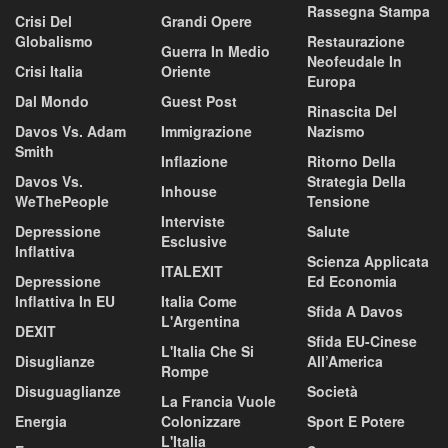
Rassegna Stampa
Crisi Del
Grandi Opere
Globalismo
Restaurazione
Guerra In Medio
Neofeudale In
Crisi Italia
Oriente
Europa
Dal Mondo
Guest Post
Rinascita Del
Davos Vs. Adam
Immigrazione
Nazismo
Smith
Inflazione
Ritorno Della
Davos Vs.
Strategia Della
Inhouse
WeThePeople
Tensione
Interviste
Depressione
Salute
Esclusive
Inflattiva
Scienza Applicata
ITALEXIT
Depressione
Ed Economia
Inflattiva In EU
Italia Come
Sfida A Davos
L'Argentina
DEXIT
Sfida EU-Cinese
L'Italia Che Si
Disuglianze
All’America
Rompe
Disuguaglianze
Società
La Francia Vuole
Energia
Colonizzare
Sport E Potere
L'Italia