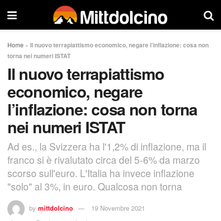
Home
»
Il nuovo terrapiattismo economico, negare l’inflazione: cosa non
torna nei numeri ISTAT
Il nuovo terrapiattismo
economico, negare
l’inflazione: cosa non torna
nei numeri ISTAT
Ad es., la Svizzera ha l'1,2% di inflazione, ma il
franco si è rivalutato circa del 5-6% da marzo
scorso sull'euro. L'Italia ha invece inflazione
"solo" al 3%, in euro. Qualcosa non torna
by
mittdolcino
19 Novembre 2021