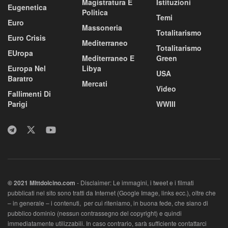
Magistratura E
Istituzioni
Eugenetica
Politica
Temi
Euro
Massoneria
Totalitarismo
Euro Crisis
Mediterraneo
Totalitarismo
EUropa
Mediterraneo E
Green
Europa Nel
Libya
USA
Baratro
Mercati
Video
Fallimenti Di
Parigi
WWIII
© 2021 MIttdolcino.com
- Disclaimer: Le immagini, i tweet e i filmati
pubblicati nel sito sono tratti da Internet (Google Image, links ecc.), oltre che
– in generale – i contenuti, per cui riteniamo, in buona fede, che siano di
pubblico dominio (nessun contrassegno del copyright) e quindi
immediatamente utilizzabili. In caso contrario, sarà sufficiente contattarci