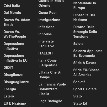
Guerra In Medio
Neofeudale In
Crisi Italia
Oriente
Europa
Dal Mondo
Guest Post
Rinascita Del
Davos Vs. Adam
Immigrazione
Nazismo
Smith
Inflazione
Ritorno Della
Davos Vs.
Strategia Della
Inhouse
WeThePeople
Tensione
Interviste
Depressione
Salute
Esclusive
Inflattiva
Scienza Applicata
ITALEXIT
Depressione
Ed Economia
Inflattiva In EU
Italia Come
Sfida A Davos
L'Argentina
DEXIT
Sfida EU-Cinese
L'Italia Che Si
Disuglianze
All’America
Rompe
Disuguaglianze
Società
La Francia Vuole
Energia
Colonizzare
Sport E Potere
L'Italia
Estero
Stato
Lega Badoglio
EU E Nazismo
Stato Ed