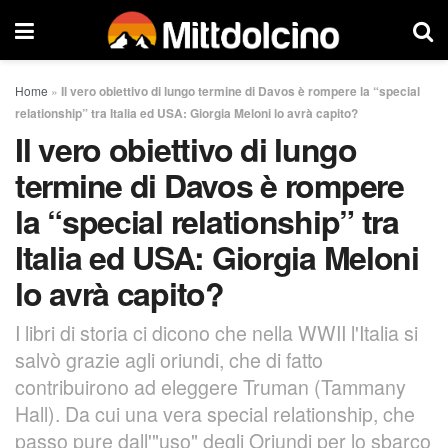
Home
»
Il vero obiettivo di lungo termine di Davos è rompere la “special
relationship” tra Italia ed USA: Giorgia Meloni lo avrà capito?
Il vero obiettivo di lungo
termine di Davos è rompere
la “special relationship” tra
Italia ed USA: Giorgia Meloni
lo avrà capito?
I libri di storia ci dicono che nella WWII l'Italia si
salvò grazie agli oriundi, che di fatto
contribuirono ad eleggere Truman (Tammany
Hall). Da cui una vera special relationship, che
passo pure dall'"uso" degli Oriundi per lo sbarco