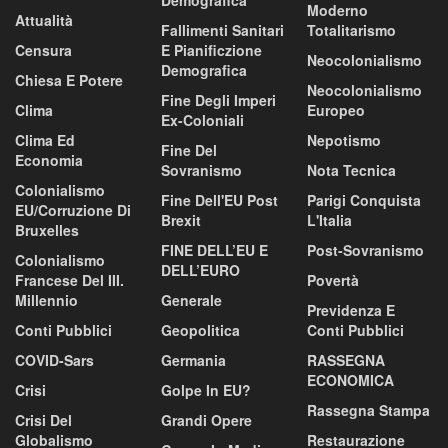
Demografica
Moderno
Attualità
Fallimenti Sanitari
Totalitarismo
Censura
E Pianificzione
Neocolonialismo
Demografica
Chiesa E Potere
Neocolonialismo
Fine Degli Imperi
Clima
Europeo
Ex-Coloniali
Clima Ed
Nepotismo
Fine Del
Economia
Sovranismo
Nota Tecnica
Colonialismo
Fine Dell'EU Post
Parigi Conquista
EU/corruzione Di
Brexit
L'Italia
Bruxelles
FINE DELL’EU E
Post-Sovranismo
Colonialismo
DELL’EURO
Francese Del III.
Povertà
Millennio
Generale
Previdenza E
Conti Pubblici
Geopolitica
Conti Pubblici
COVID-Sars
Germania
RASSEGNA
ECONOMICA
Crisi
Golpe In EU?
Rassegna Stampa
Crisi Del
Grandi Opere
Globalismo
Restaurazione