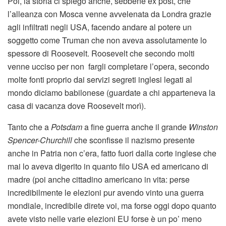
Poi, la storia ci spiegò anche, sebbene ex post, che
l’alleanza con Mosca venne avvelenata da Londra grazie
agli infiltrati negli USA, facendo andare al potere un
soggetto come Truman che non aveva assolutamente lo
spessore di Roosevelt. Roosevelt che secondo molti
venne ucciso per non fargli completare l’opera, secondo
molte fonti proprio dai servizi segreti inglesi legati al
mondo diciamo babilonese (guardate a chi apparteneva la
casa di vacanza dove Roosevelt morì).
Tanto che a
Potsdam
a fine guerra anche il grande
Winston
Spencer-Churchill
che sconfisse il nazismo presente
anche in Patria non c’era, fatto fuori dalla corte inglese che
mai lo aveva digerito in quanto filo USA ed americano di
madre (poi anche cittadino americano in vita: perse
incredibilmente le elezioni pur avendo vinto una guerra
mondiale, incredibile direte voi, ma forse oggi dopo quanto
avete visto nelle varie elezioni EU forse è un po’ meno