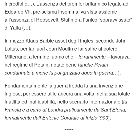
incredibile…). L’assenza del premier britannico legato ad
Edoardo VII, pre-scisma insomma, va vista assieme
all’assenza di Roosevelt: Stalin era l’unico “sopravvissuto”
di Yalta (…).
In mezzo Klaus Barbie asset degli inglesi secondo John
Loftus, per far fuori Jean Moulin e far salire al potere
Mitterrand, a termine, uomo che –
lo rammento
– lavorava
nel regime di Petain, notate bene (
anche Petain
condannato a morte fu poi graziato dopo la guerra…
).
Fondamentalmente la guerra fredda fu una invenzione
inglese, per essere utile ancora una volta, nella sua totale
inutilità ed inaffidabilità, nello scenario internazionale (
la
Francia è a carro di Londra praticamente da Sant’Elena,
formalmente dall’Entente Cordiale di inizio ‘900
).
*****