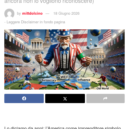
ancora non lo vogliono riconoscere)
by
mittdolcino
18 Giugno 2026
-
Leggere Disclaimer in fondo pagina
Lo diciamo da anni: l’America come imprenditore simbolo