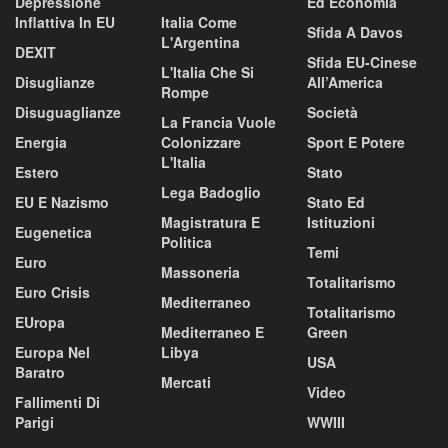
Depressione
Ed Economia
Inflattiva In EU
Italia Come
Sfida A Davos
L'Argentina
DEXIT
Sfida EU-Cinese
L'Italia Che Si
Disuglianze
All’America
Rompe
Disuguaglianze
Società
La Francia Vuole
Energia
Colonizzare
Sport E Potere
L'Italia
Estero
Stato
Lega Badoglio
EU E Nazismo
Stato Ed
Magistratura E
Istituzioni
Eugenetica
Politica
Temi
Euro
Massoneria
Totalitarismo
Euro Crisis
Mediterraneo
Totalitarismo
EUropa
Mediterraneo E
Green
Europa Nel
Libya
USA
Baratro
Mercati
Video
Fallimenti Di
Parigi
WWIII