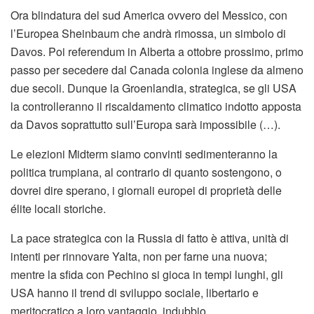
Ora blindatura del sud America ovvero del Messico, con
l’Europea Sheinbaum che andrà rimossa, un simbolo di
Davos. Poi referendum in Alberta a ottobre prossimo, primo
passo per secedere dal Canada colonia inglese da almeno
due secoli. Dunque la Groenlandia, strategica, se gli USA
la controlleranno il riscaldamento climatico indotto apposta
da Davos soprattutto sull’Europa sarà impossibile (…).
Le elezioni Midterm siamo convinti sedimenteranno la
politica trumpiana, al contrario di quanto sostengono, o
dovrei dire sperano, i giornali europei di proprietà delle
élite locali storiche.
La pace strategica con la Russia di fatto è attiva, unità di
intenti per rinnovare Yalta, non per farne una nuova;
mentre la sfida con Pechino si gioca in tempi lunghi, gli
USA hanno il trend di sviluppo sociale, libertario e
meritocratico a loro vantaggio, indubbio.