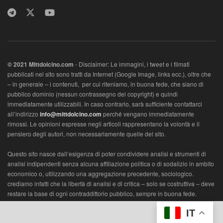
© 2021 MIttdolcino.com
- Disclaimer: Le immagini, i tweet e i filmati
pubblicati nel sito sono tratti da Internet (Google Image, links ecc.), oltre che
– in generale – i contenuti, per cui riteniamo, in buona fede, che siano di
pubblico dominio (nessun contrassegno del copyright) e quindi
immediatamente utilizzabili. In caso contrario, sarà sufficiente contattarci
all’indirizzo
info@mittdolcino.com
perché vengano immediatamente
rimossi. Le opinioni espresse negli articoli rappresentano la volontà e il
pensiero degli autori, non necessariamente quelle del sito.
Questo sito nasce dall’esigenza di poter condividere analisi e strumenti di
analisi indipendenti senza alcuna affiliazione politica o di sodalizio in ambito
economico o, utilizzando una aggregazione precedente, sociologico.
crediamo infatti che la libertà di analisi e di critica – solo se costruttiva – deve
restare la base di ogni contraddittorio pubblico, sempre in buona fede.
L’ambito vuole essere economico, con lo scopo di di analizzare la società
IT
con un metro appunto di valorizzazione economica e/o sociologica.