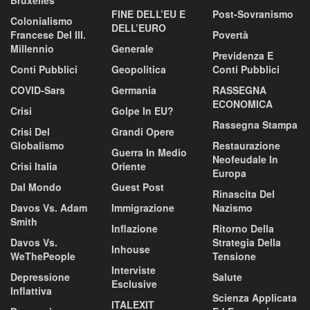
FINE DELL’EU E
Post-Sovranismo
Colonialismo
DELL’EURO
Francese Del III.
Povertà
Millennio
Generale
Previdenza E
Conti Pubblici
Geopolitica
Conti Pubblici
COVID-Sars
Germania
RASSEGNA
ECONOMICA
Crisi
Golpe In EU?
Rassegna Stampa
Crisi Del
Grandi Opere
Globalismo
Restaurazione
Guerra In Medio
Neofeudale In
Crisi Italia
Oriente
Europa
Dal Mondo
Guest Post
Rinascita Del
Davos Vs. Adam
Immigrazione
Nazismo
Smith
Inflazione
Ritorno Della
Davos Vs.
Strategia Della
Inhouse
WeThePeople
Tensione
Interviste
Depressione
Salute
Esclusive
Inflattiva
Scienza Applicata
ITALEXIT