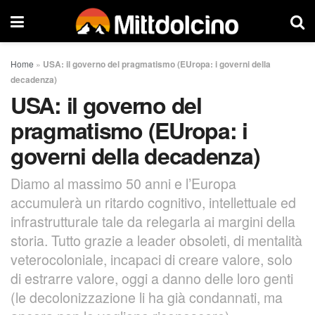
Home
»
USA: il governo del pragmatismo (EUropa: i governi della
decadenza)
USA: il governo del
pragmatismo (EUropa: i
governi della decadenza)
Diamo al massimo 50 anni e l’Europa
accumulerà un ritardo cognitivo, intellettuale ed
infrastrutturale tale da relegarla ai margini della
storia. Tutto grazie a leader obsoleti, di mentalità
veterocoloniale, incapaci di creare valore, solo
di estrarre valore, oggi a danno delle loro genti
(le decolonizzazione li ha già condannati, ma