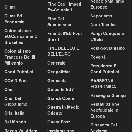
Neocolonialismo
Fine Degli Imperi
Clima
Europeo
Ex-Coloniali
Clima Ed
Nepotismo
Fine Del
Economia
Sovranismo
Nota Tecnica
Colonialismo
Fine Dell'EU Post
Parigi Conquista
EU/corruzione Di
Brexit
L'Italia
Bruxelles
FINE DELL’EU E
Post-Sovranismo
Colonialismo
DELL’EURO
Francese Del III.
Povertà
Millennio
Generale
Previdenza E
Conti Pubblici
Geopolitica
Conti Pubblici
COVID-Sars
Germania
RASSEGNA
ECONOMICA
Crisi
Golpe In EU?
Rassegna Stampa
Crisi Del
Grandi Opere
Globalismo
Restaurazione
Guerra In Medio
Neofeudale In
Crisi Italia
Oriente
Europa
Dal Mondo
Guest Post
Rinascita Del
Davos Vs. Adam
Immigrazione
Nazismo