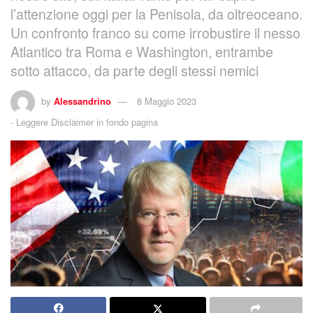
l’attenzione oggi per la Penisola, da oltreoceano.
Un confronto franco su come irrobustire il nesso
Atlantico tra Roma e Washington, entrambe
sotto attacco, da parte degli stessi nemici
by
Alessandrino
8 Maggio 2023
-
Leggere Disclaimer in fondo pagina