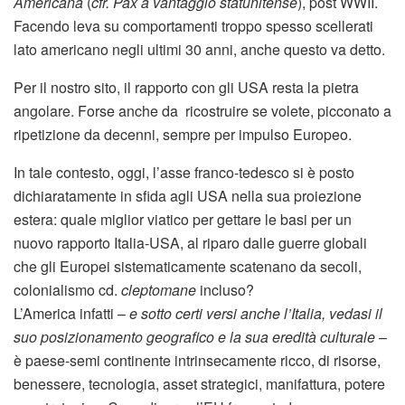
Americana
(
cfr. Pax a vantaggio statunitense
), post WWII.
Facendo leva su comportamenti troppo spesso scellerati
lato americano negli ultimi 30 anni, anche questo va detto.
Per il nostro sito, il rapporto con gli USA resta la pietra
angolare. Forse anche da ricostruire se volete, picconato a
ripetizione da decenni, sempre per impulso Europeo.
In tale contesto, oggi, l’asse franco-tedesco si è posto
dichiaratamente in sfida agli USA nella sua proiezione
estera: quale miglior viatico per gettare le basi per un
nuovo rapporto Italia-USA, al riparo dalle guerre globali
che gli Europei sistematicamente scatenano da secoli,
colonialismo cd.
cleptomane
incluso?
L’America infatti –
e sotto certi versi anche l’Italia, vedasi il
suo posizionamento geografico e la sua eredità culturale
–
è paese-semi continente intrinsecamente ricco, di risorse,
benessere, tecnologia, asset strategici, manifattura, potere