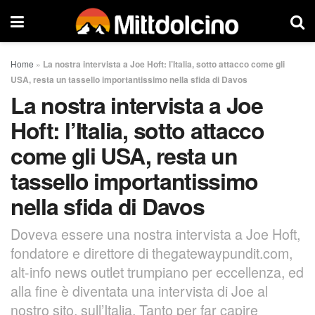
Home
»
La nostra intervista a Joe Hoft: l’Italia, sotto attacco come gli
USA, resta un tassello importantissimo nella sfida di Davos
La nostra intervista a Joe
Hoft: l’Italia, sotto attacco
come gli USA, resta un
tassello importantissimo
nella sfida di Davos
Doveva essere una nostra intervista a Joe Hoft,
fondatore e direttore di thegatewaypundit.com,
alt-info news outlet trumpiano per eccellenza, ed
alla fine è diventata una intervista di Joe al
nostro sito, sull’Italia. Tanto per far capire