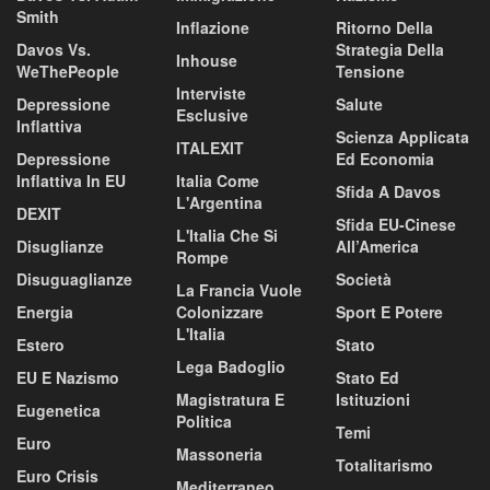
Smith
Inflazione
Ritorno Della
Davos Vs.
Strategia Della
Inhouse
WeThePeople
Tensione
Interviste
Depressione
Salute
Esclusive
Inflattiva
Scienza Applicata
ITALEXIT
Depressione
Ed Economia
Inflattiva In EU
Italia Come
Sfida A Davos
L'Argentina
DEXIT
Sfida EU-Cinese
L'Italia Che Si
Disuglianze
All’America
Rompe
Disuguaglianze
Società
La Francia Vuole
Energia
Colonizzare
Sport E Potere
L'Italia
Estero
Stato
Lega Badoglio
EU E Nazismo
Stato Ed
Magistratura E
Istituzioni
Eugenetica
Politica
Temi
Euro
Massoneria
Totalitarismo
Euro Crisis
Mediterraneo