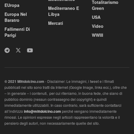
Totalitarismo
EUropa
Mediterraneo E
Green
Europa Nel
Libya
USA
Baratro
Mercati
Video
Fallimenti Di
Parigi
WWIII
© 2021 MIttdolcino.com
- Disclaimer: Le immagini, i tweet e i filmati
pubblicati nel sito sono tratti da Internet (Google Image, links ecc.), oltre che
– in generale – i contenuti, per cui riteniamo, in buona fede, che siano di
pubblico dominio (nessun contrassegno del copyright) e quindi
immediatamente utilizzabili. In caso contrario, sarà sufficiente contattarci
all’indirizzo
info@mittdolcino.com
perché vengano immediatamente
rimossi. Le opinioni espresse negli articoli rappresentano la volontà e il
pensiero degli autori, non necessariamente quelle del sito.