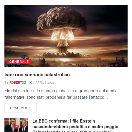
GENERALE
Iran: uno scenario catastrofico
BY
ROBERTOX
7 APRILE 2026
Fin dal suo inizio la stampa globalista e gran parte dei media
“alternativi” sono stati propensi a far passare l’attacco...
READ MORE
La BBC conferma: i file Epstein
nasconderebbero pedofilia e molto peggio.
Coinvolgendo le elites, famiglie inglesi,