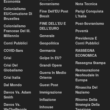
Economia
Sovranismo
Nota Tecnica
Colonialismo
Fine Dell'EU Post
Parigi Conquista
EU/corruzione Di
Brexit
L'Italia
Bruxelles
FINE DELL’EU E
Post-Sovranismo
Colonialismo
DELL’EURO
Francese Del III.
Povertà
Millennio
Generale
Previdenza E
Conti Pubblici
Geopolitica
Conti Pubblici
COVID-Sars
Germania
RASSEGNA
ECONOMICA
Crisi
Golpe In EU?
Rassegna Stampa
Crisi Del
Grandi Opere
Globalismo
Restaurazione
Guerra In Medio
Neofeudale In
Crisi Italia
Oriente
Europa
Dal Mondo
Guest Post
Rinascita Del
Davos Vs. Adam
Immigrazione
Nazismo
Smith
Inflazione
Ritorno Della
Davos Vs.
Strategia Della
Inhouse
WeThePeople
Tensione