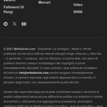
Mercati
Video
Fallimenti Di
Parigi
WWIII
© 2021 MIttdolcino.com
- Disclaimer: Le immagini, i tweet e i filmati
pubblicati nel sito sono tratti da Internet (Google Image, links ecc.), oltre che
– in generale – i contenuti, per cui riteniamo, in buona fede, che siano di
pubblico dominio (nessun contrassegno del copyright) e quindi
immediatamente utilizzabili. In caso contrario, sarà sufficiente contattarci
all’indirizzo
info@mittdolcino.com
perché vengano immediatamente
rimossi. Le opinioni espresse negli articoli rappresentano la volontà e il
pensiero degli autori, non necessariamente quelle del sito.
Questo sito nasce dall’esigenza di poter condividere analisi e strumenti di
analisi indipendenti senza alcuna affiliazione politica o di sodalizio in ambito
economico o, utilizzando una aggregazione precedente, sociologico.
crediamo infatti che la libertà di analisi e di critica – solo se costruttiva – deve