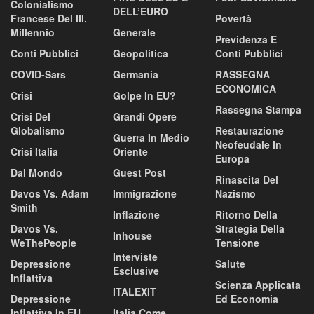
Colonialismo
DELL’EURO
Francese Del III.
Povertà
Millennio
Generale
Previdenza E
Conti Pubblici
Geopolitica
Conti Pubblici
COVID-Sars
Germania
RASSEGNA
ECONOMICA
Crisi
Golpe In EU?
Rassegna Stampa
Crisi Del
Grandi Opere
Globalismo
Restaurazione
Guerra In Medio
Neofeudale In
Crisi Italia
Oriente
Europa
Dal Mondo
Guest Post
Rinascita Del
Davos Vs. Adam
Immigrazione
Nazismo
Smith
Inflazione
Ritorno Della
Davos Vs.
Strategia Della
Inhouse
WeThePeople
Tensione
Interviste
Depressione
Salute
Esclusive
Inflattiva
Scienza Applicata
ITALEXIT
Depressione
Ed Economia
Inflattiva In EU
Italia Come