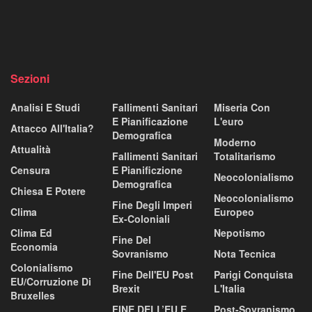
Sezioni
Analisi E Studi
Fallimenti Sanitari
Miseria Con
E Pianificazione
L'euro
Attacco All'Italia?
Demografica
Moderno
Attualità
Fallimenti Sanitari
Totalitarismo
Censura
E Pianificzione
Neocolonialismo
Demografica
Chiesa E Potere
Neocolonialismo
Fine Degli Imperi
Clima
Europeo
Ex-Coloniali
Clima Ed
Nepotismo
Fine Del
Economia
Sovranismo
Nota Tecnica
Colonialismo
Fine Dell'EU Post
Parigi Conquista
EU/corruzione Di
Brexit
L'Italia
Bruxelles
FINE DELL’EU E
Post-Sovranismo