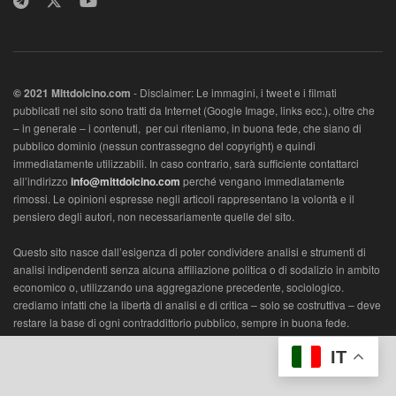
© 2021 MIttdolcino.com
- Disclaimer: Le immagini, i tweet e i filmati
pubblicati nel sito sono tratti da Internet (Google Image, links ecc.), oltre che
– in generale – i contenuti, per cui riteniamo, in buona fede, che siano di
pubblico dominio (nessun contrassegno del copyright) e quindi
immediatamente utilizzabili. In caso contrario, sarà sufficiente contattarci
all’indirizzo
info@mittdolcino.com
perché vengano immediatamente
rimossi. Le opinioni espresse negli articoli rappresentano la volontà e il
pensiero degli autori, non necessariamente quelle del sito.
Questo sito nasce dall’esigenza di poter condividere analisi e strumenti di
analisi indipendenti senza alcuna affiliazione politica o di sodalizio in ambito
economico o, utilizzando una aggregazione precedente, sociologico.
crediamo infatti che la libertà di analisi e di critica – solo se costruttiva – deve
restare la base di ogni contraddittorio pubblico, sempre in buona fede.
L’ambito vuole essere economico, con lo scopo di di analizzare la società
IT
con un metro appunto di valorizzazione economica e/o sociologica.