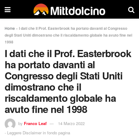
Home
»
I dati che il Prof. Easterbrook ha portato davanti al Congresso
degli Stati Uniti dimostrano che il riscaldamento globale ha avuto fine nel
1998
I dati che il Prof. Easterbrook
ha portato davanti al
Congresso degli Stati Uniti
dimostrano che il
riscaldamento globale ha
avuto fine nel 1998
by
Franco Leaf
14 Marzo 2022
-
Leggere Disclaimer in fondo pagina