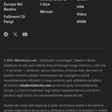
Europa Nel
Libya
USA
Baratro
Mercati
Video
Fallimenti Di
Parigi
WWIII
© 2021 MIttdolcino.com
- Disclaimer: Le immagini, i tweet e i filmati
pubblicati nel sito sono tratti da Internet (Google Image, links ecc.), oltre che
– in generale – i contenuti, per cui riteniamo, in buona fede, che siano di
pubblico dominio (nessun contrassegno del copyright) e quindi
immediatamente utilizzabili. In caso contrario, sarà sufficiente contattarci
all’indirizzo
info@mittdolcino.com
perché vengano immediatamente
rimossi. Le opinioni espresse negli articoli rappresentano la volontà e il
pensiero degli autori, non necessariamente quelle del sito.
Questo sito nasce dall’esigenza di poter condividere analisi e strumenti di
analisi indipendenti senza alcuna affiliazione politica o di sodalizio in ambito