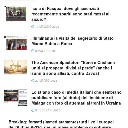
Isola di Pasqua, dove gli scienziati
recentemente spariti sono stati messi al
sicuro?
10 MAGGIO 2026
Illuminante la visita del segretario di Stato
Marco Rubio a Roma
8 MAGGIO 2026
The American Spectator: “Ebrei e Cristiani:
uniti si prospera, divisi si perde” (anche i
sunniti sono alleati, contro Davos)
29 MARZO 2026
Lo strano caso di media italiani che sembrano
pubblicare foto (al titolo) dell’incidente di
Malaga con foto di attentati ai treni in Ucraina
5 FEBBRAIO 2026
Breaking: fermati (immediatamente) tutti i voli europei
dell’Airbus A-320, per un grave problema di software