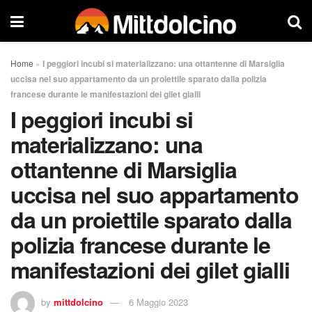
Home
»
I peggiori incubi si materializzano: una ottantenne di Marsiglia
uccisa nel suo appartamento da un proiettile sparato dalla polizia
francese durante le manifestazioni dei gilet gialli
I peggiori incubi si
materializzano: una
ottantenne di Marsiglia
uccisa nel suo appartamento
da un proiettile sparato dalla
polizia francese durante le
manifestazioni dei gilet gialli
by
mittdolcino
6 Maggio 2023