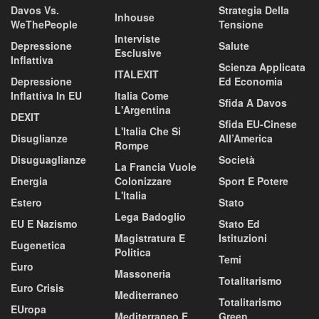
Davos Vs.
Strategia Della
Inhouse
WeThePeople
Tensione
Interviste
Depressione
Salute
Esclusive
Inflattiva
Scienza Applicata
ITALEXIT
Depressione
Ed Economia
Inflattiva In EU
Italia Come
Sfida A Davos
L'Argentina
DEXIT
Sfida EU-Cinese
L'Italia Che Si
Disuglianze
All’America
Rompe
Disuguaglianze
Società
La Francia Vuole
Energia
Colonizzare
Sport E Potere
L'Italia
Estero
Stato
Lega Badoglio
EU E Nazismo
Stato Ed
Magistratura E
Istituzioni
Eugenetica
Politica
Temi
Euro
Massoneria
Totalitarismo
Euro Crisis
Mediterraneo
Totalitarismo
EUropa
Mediterraneo E
Green