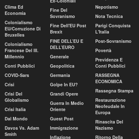
Ex-Coloniali
Clima Ed
Nepotismo
Fine Del
Economia
Sovranismo
Nota Tecnica
Colonialismo
Fine Dell'EU Post
Parigi Conquista
EU/corruzione Di
Brexit
L'Italia
Bruxelles
FINE DELL’EU E
Post-Sovranismo
Colonialismo
DELL’EURO
Francese Del III.
Povertà
Millennio
Generale
Previdenza E
Conti Pubblici
Geopolitica
Conti Pubblici
COVID-Sars
Germania
RASSEGNA
ECONOMICA
Crisi
Golpe In EU?
Rassegna Stampa
Crisi Del
Grandi Opere
Globalismo
Restaurazione
Guerra In Medio
Neofeudale In
Crisi Italia
Oriente
Europa
Dal Mondo
Guest Post
Rinascita Del
Davos Vs. Adam
Immigrazione
Nazismo
Smith
Inflazione
Ritorno Della