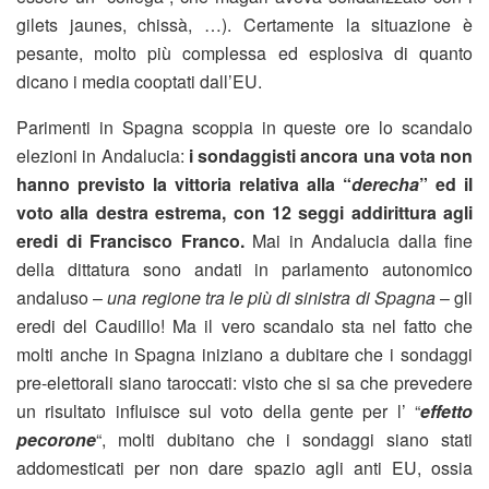
gilets jaunes, chissà, …). Certamente la situazione è
pesante, molto più complessa ed esplosiva di quanto
dicano i media cooptati dall’EU.
Parimenti in Spagna scoppia in queste ore lo scandalo
elezioni in Andalucia:
i sondaggisti ancora una vota non
hanno previsto la vittoria relativa alla “
derecha
” ed il
voto alla destra estrema, con 12 seggi addirittura agli
eredi di Francisco Franco.
Mai in Andalucia dalla fine
della dittatura sono andati in parlamento autonomico
andaluso –
una regione tra le più di sinistra di Spagna
– gli
eredi del Caudillo! Ma il vero scandalo sta nel fatto che
molti anche in Spagna iniziano a dubitare che i sondaggi
pre-elettorali siano taroccati: visto che si sa che prevedere
un risultato influisce sul voto della gente per l’ “
effetto
pecorone
“, molti dubitano che i sondaggi siano stati
addomesticati per non dare spazio agli anti EU, ossia