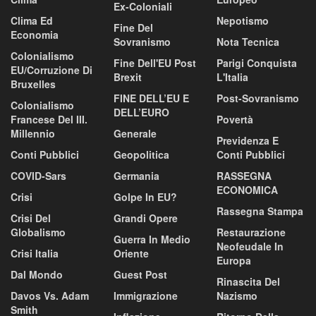
Ex-Coloniali
Clima Ed
Nepotismo
Fine Del
Economia
Sovranismo
Nota Tecnica
Colonialismo
Fine Dell'EU Post
Parigi Conquista
EU/corruzione Di
Brexit
L'Italia
Bruxelles
FINE DELL’EU E
Post-Sovranismo
Colonialismo
DELL’EURO
Francese Del III.
Povertà
Millennio
Generale
Previdenza E
Conti Pubblici
Geopolitica
Conti Pubblici
COVID-Sars
Germania
RASSEGNA
ECONOMICA
Crisi
Golpe In EU?
Rassegna Stampa
Crisi Del
Grandi Opere
Globalismo
Restaurazione
Guerra In Medio
Neofeudale In
Crisi Italia
Oriente
Europa
Dal Mondo
Guest Post
Rinascita Del
Davos Vs. Adam
Immigrazione
Nazismo
Smith