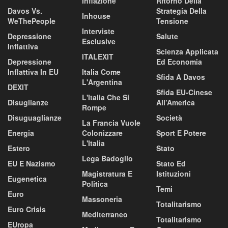
Inflazione
Ritorno Della
Davos Vs.
Strategia Della
Inhouse
WeThePeople
Tensione
Interviste
Depressione
Salute
Esclusive
Inflattiva
Scienza Applicata
ITALEXIT
Depressione
Ed Economia
Inflattiva In EU
Italia Come
Sfida A Davos
L'Argentina
DEXIT
Sfida EU-Cinese
L'Italia Che Si
Disuglianze
All’America
Rompe
Disuguaglianze
Società
La Francia Vuole
Energia
Colonizzare
Sport E Potere
L'Italia
Estero
Stato
Lega Badoglio
EU E Nazismo
Stato Ed
Magistratura E
Istituzioni
Eugenetica
Politica
Temi
Euro
Massoneria
Totalitarismo
Euro Crisis
Mediterraneo
Totalitarismo
EUropa