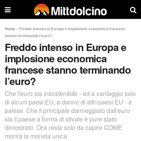
Home
»
Freddo intenso in Europa e implosione economica francese
stanno terminando l’euro?
Freddo intenso in Europa e
implosione economica
francese stanno terminando
l’euro?
Che l'euro sia insostenibile - ed a vantaggio solo
di alcuni paesi EU, a danno di altri paesi EU - è
palese. Che il principale danneggiato dall'euro
sia il paese a forma di stivale è pure stato
dimostrato. Ora resta solo da capire COME
morirà la moneta unica