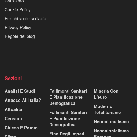
Chi siamo
Cookie Policy
Per chi vuole scrivere
Privacy Policy
Regole del blog
Sezioni
Analisi E Studi
Fallimenti Sanitari
Miseria Con
E Pianificazione
L'euro
Attacco All'Italia?
Demografica
Moderno
Attualità
Fallimenti Sanitari
Totalitarismo
Censura
E Pianificzione
Neocolonialismo
Demografica
Chiesa E Potere
Neocolonialismo
Fine Degli Imperi
Clima
Europeo