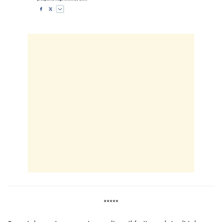
*****