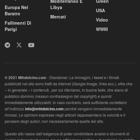
Mediterraneo E
Green
Europa Nel
Libya
USA
Baratro
Mercati
Video
Fallimenti Di
Parigi
WWIII
© 2021 MIttdolcino.com
- Disclaimer: Le immagini, i tweet e i filmati
pubblicati nel sito sono tratti da Internet (Google Image, links ecc.), oltre che
– in generale – i contenuti, per cui riteniamo, in buona fede, che siano di
pubblico dominio (nessun contrassegno del copyright) e quindi
immediatamente utilizzabili. In caso contrario, sarà sufficiente contattarci
all’indirizzo
info@mittdolcino.com
perché vengano immediatamente
rimossi. Le opinioni espresse negli articoli rappresentano la volontà e il
pensiero degli autori, non necessariamente quelle del sito.
Questo sito nasce dall’esigenza di poter condividere analisi e strumenti di
analisi indipendenti senza alcuna affiliazione politica o di sodalizio in ambito