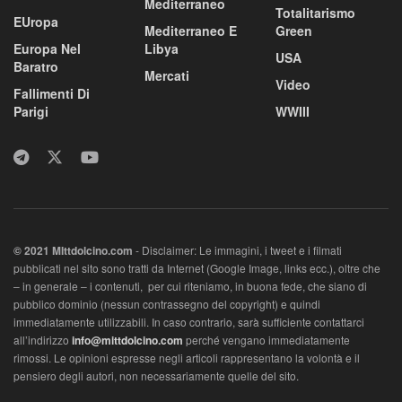
Mediterraneo
Totalitarismo
EUropa
Mediterraneo E
Green
Europa Nel
Libya
USA
Baratro
Mercati
Video
Fallimenti Di
Parigi
WWIII
© 2021 MIttdolcino.com
- Disclaimer: Le immagini, i tweet e i filmati
pubblicati nel sito sono tratti da Internet (Google Image, links ecc.), oltre che
– in generale – i contenuti, per cui riteniamo, in buona fede, che siano di
pubblico dominio (nessun contrassegno del copyright) e quindi
immediatamente utilizzabili. In caso contrario, sarà sufficiente contattarci
all’indirizzo
info@mittdolcino.com
perché vengano immediatamente
rimossi. Le opinioni espresse negli articoli rappresentano la volontà e il
pensiero degli autori, non necessariamente quelle del sito.