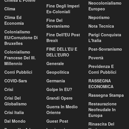
Neocolonialismo
Fine Degli Imperi
Clima
Europeo
Ex-Coloniali
Clima Ed
Nepotismo
Fine Del
Economia
Sovranismo
Nota Tecnica
Colonialismo
Fine Dell'EU Post
Parigi Conquista
EU/corruzione Di
Brexit
L'Italia
Bruxelles
FINE DELL’EU E
Post-Sovranismo
Colonialismo
DELL’EURO
Francese Del III.
Povertà
Millennio
Generale
Previdenza E
Conti Pubblici
Geopolitica
Conti Pubblici
COVID-Sars
Germania
RASSEGNA
ECONOMICA
Crisi
Golpe In EU?
Rassegna Stampa
Crisi Del
Grandi Opere
Globalismo
Restaurazione
Guerra In Medio
Neofeudale In
Crisi Italia
Oriente
Europa
Dal Mondo
Guest Post
Rinascita Del