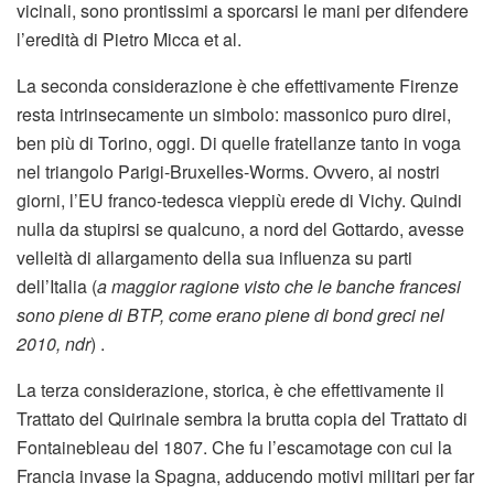
vicinali, sono prontissimi a sporcarsi le mani per difendere
l’eredità di Pietro Micca et al.
La seconda considerazione è che effettivamente Firenze
resta intrinsecamente un simbolo: massonico puro direi,
ben più di Torino, oggi. Di quelle fratellanze tanto in voga
nel triangolo Parigi-Bruxelles-Worms. Ovvero, ai nostri
giorni, l’EU franco-tedesca vieppiù erede di Vichy. Quindi
nulla da stupirsi se qualcuno, a nord del Gottardo, avesse
velleità di allargamento della sua influenza su parti
dell’Italia (
a maggior ragione visto che le banche francesi
sono piene di BTP, come erano piene di bond greci nel
2010, ndr
) .
La terza considerazione, storica, è che effettivamente il
Trattato del Quirinale sembra la brutta copia del Trattato di
Fontainebleau del 1807. Che fu l’escamotage con cui la
Francia invase la Spagna, adducendo motivi militari per far