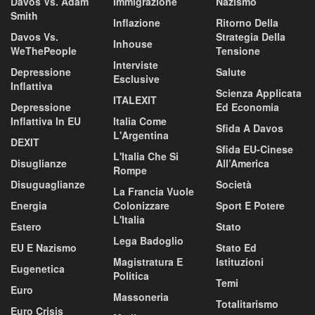
Davos Vs. Adam
Immigrazione
Nazismo
Smith
Inflazione
Ritorno Della
Davos Vs.
Strategia Della
Inhouse
WeThePeople
Tensione
Interviste
Depressione
Salute
Esclusive
Inflattiva
Scienza Applicata
ITALEXIT
Depressione
Ed Economia
Inflattiva In EU
Italia Come
Sfida A Davos
L'Argentina
DEXIT
Sfida EU-Cinese
L'Italia Che Si
Disuglianze
All’America
Rompe
Disuguaglianze
Società
La Francia Vuole
Energia
Colonizzare
Sport E Potere
L'Italia
Estero
Stato
Lega Badoglio
EU E Nazismo
Stato Ed
Magistratura E
Istituzioni
Eugenetica
Politica
Temi
Euro
Massoneria
Totalitarismo
Euro Crisis