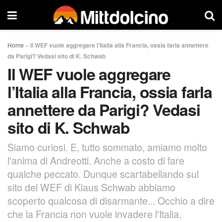
Home
»
Il WEF vuole aggregare l’Italia alla Francia, ossia farla annettere
da Parigi? Vedasi sito di K. Schwab
Il WEF vuole aggregare
l’Italia alla Francia, ossia farla
annettere da Parigi? Vedasi
sito di K. Schwab
Siamo curiosi. E, tutto sommato, amiamo molto
l'anima di Andreotti. Anche a costo di fare
qualche peccato. Dunque scartabellando sul
sito del WEF di Klaus Schwab abbiamo
scoperto qualcosa di disarmante... Occhio a dire
che la Francia non vuole invadere l'Italia,