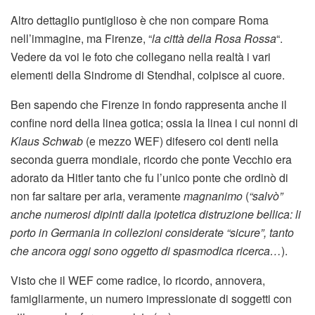
Altro dettaglio puntiglioso è che non compare Roma
nell’immagine, ma Firenze, “
la città della Rosa Rossa
“.
Vedere da voi le foto che collegano nella realtà i vari
elementi della Sindrome di Stendhal, colpisce al cuore.
Ben sapendo che Firenze in fondo rappresenta anche il
confine nord della linea gotica; ossia la linea i cui nonni di
Klaus Schwab
(e mezzo WEF) difesero coi denti nella
seconda guerra mondiale, ricordo che ponte Vecchio era
adorato da Hitler tanto che fu l’unico ponte che ordinò di
non far saltare per aria, veramente
magnanimo
(
“salvò”
anche numerosi dipinti dalla ipotetica distruzione bellica: li
porto in Germania in collezioni considerate “sicure”, tanto
che ancora oggi sono oggetto di spasmodica ricerca…
).
Visto che il WEF come radice, lo ricordo, annovera,
famigliarmente, un numero impressionate di soggetti con