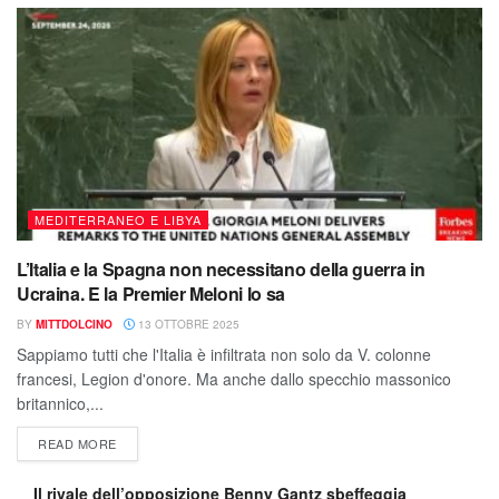
MEDITERRANEO E LIBYA
L’Italia e la Spagna non necessitano della guerra in
Ucraina. E la Premier Meloni lo sa
BY
MITTDOLCINO
13 OTTOBRE 2025
Sappiamo tutti che l'Italia è infiltrata non solo da V. colonne
francesi, Legion d'onore. Ma anche dallo specchio massonico
britannico,...
READ MORE
Il rivale dell’opposizione Benny Gantz sbeffeggia