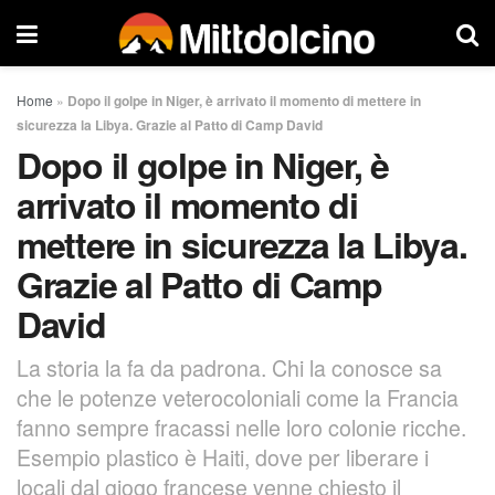
Home
»
Dopo il golpe in Niger, è arrivato il momento di mettere in
sicurezza la Libya. Grazie al Patto di Camp David
Dopo il golpe in Niger, è
arrivato il momento di
mettere in sicurezza la Libya.
Grazie al Patto di Camp
David
La storia la fa da padrona. Chi la conosce sa
che le potenze veterocoloniali come la Francia
fanno sempre fracassi nelle loro colonie ricche.
Esempio plastico è Haiti, dove per liberare i
locali dal giogo francese venne chiesto il