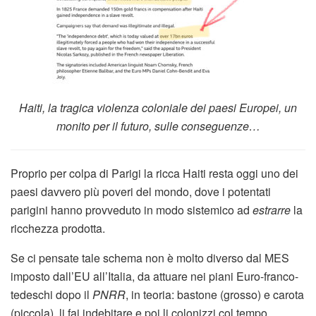
Haiti, la tragica violenza coloniale dei paesi Europei, un
monito per il futuro, sulle conseguenze…
Proprio per colpa di Parigi la ricca Haiti resta oggi uno dei
paesi davvero più poveri del mondo, dove i potentati
parigini hanno provveduto in modo sistemico ad
estrarre
la
ricchezza prodotta.
Se ci pensate tale schema non è molto diverso dal MES
imposto dall’EU all’Italia, da attuare nei piani Euro-franco-
tedeschi dopo il
PNRR
, in teoria: bastone (grosso) e carota
(piccola), li fai indebitare e poi li colonizzi col tempo,