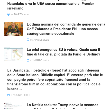
Nataniahu e va in USA senza comunicarlo al Premier
israeliano
23 MARZO 2024
L’ottima nomina del comandante generale della
GdF Zafarana a Presidente ENI, una mossa
strategicamente eccezionale
15 APRILE 2023
La crisi energetica EU è voluta. Quale sarà il
fine di tale crisi, pilotata da Parigi e Berlino?
17 MARZO 2022
La Basilicata, il petrolio e (forse) l’attacco agli interessi
dello Stato Italiano. Difficile capirci. E’ emerso però che le
compagnie petrolifere soprattutto francesi anni fa
finanziarono film in collaborazione con la politica locale
lucana…
1 AGOSTO 2021
La Notizia taciuta: Trump riceve la seconda