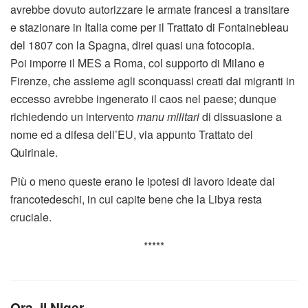
avrebbe dovuto autorizzare le armate francesi a transitare
e stazionare in Italia come per il Trattato di Fontainebleau
del 1807 con la Spagna, direi quasi una fotocopia.
Poi imporre il MES a Roma, col supporto di Milano e
Firenze, che assieme agli sconquassi creati dai migranti in
eccesso avrebbe ingenerato il caos nel paese; dunque
richiedendo un intervento
manu militari
di dissuasione a
nome ed a difesa dell’EU, via appunto Trattato del
Quirinale.
Più o meno queste erano le ipotesi di lavoro ideate dai
francotedeschi, in cui capite bene che la Libya resta
cruciale.
*****
Ora, il Niger…