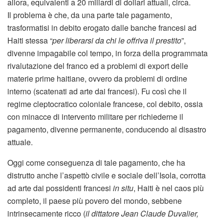
allora, equivalenti a 20 miliardi di dollari attuali, circa.
Il problema è che, da una parte tale pagamento,
trasformatisi in debito erogato dalle banche francesi ad
Haiti stessa “
per liberarsi da chi le offriva il prestito
”,
divenne impagabile col tempo, in forza della programmata
rivalutazione del franco ed a problemi di export delle
materie prime haitiane, ovvero da problemi di ordine
interno (scatenati ad arte dai francesi). Fu così che il
regime cleptocratico coloniale francese, col debito, ossia
con minacce di intervento militare per richiederne il
pagamento, divenne permanente, conducendo al disastro
attuale.
Oggi come conseguenza di tale pagamento, che ha
distrutto anche l’aspettò civile e sociale dell’Isola, corrotta
ad arte dai possidenti francesi
in situ
, Haiti è nel caos più
completo, il paese più povero del mondo, sebbene
intrinsecamente ricco (
il dittatore Jean Claude Duvalier,