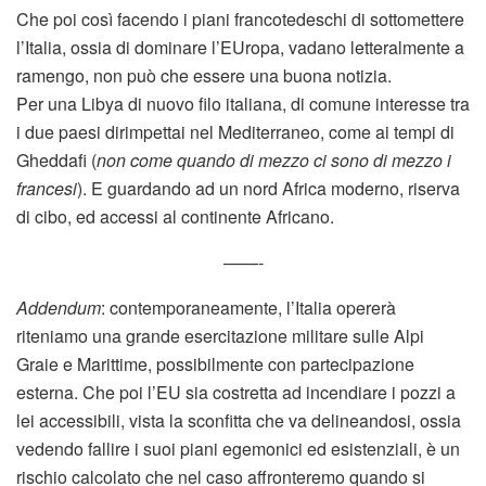
Che poi così facendo i piani francotedeschi di sottomettere
l’Italia, ossia di dominare l’EUropa, vadano letteralmente a
ramengo, non può che essere una buona notizia.
Per una Libya di nuovo filo italiana, di comune interesse tra
i due paesi dirimpettai nel Mediterraneo, come ai tempi di
Gheddafi (
non come quando di mezzo ci sono di mezzo i
francesi
). E guardando ad un nord Africa moderno, riserva
di cibo, ed accessi al continente Africano.
——-
Addendum
: contemporaneamente, l’Italia opererà
riteniamo una grande esercitazione militare sulle Alpi
Graie e Marittime, possibilmente con partecipazione
esterna. Che poi l’EU sia costretta ad incendiare i pozzi a
lei accessibili, vista la sconfitta che va delineandosi, ossia
vedendo fallire i suoi piani egemonici ed esistenziali, è un
rischio calcolato che nel caso affronteremo quando si