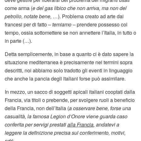
come arma (
e del gas libico che non arriva, ma non del
petrolio, notate bene, …
). Problema creato ad arte dai
francesi per di fatto –
temiamo
– prendere possesso col
tempo, ossia sottomettere se non annettere l’Italia, in tutto o
in parte (…).
Detta semplicemente, in base a quanto ci è dato sapere la
situazione mediterranea è precisamente nei termini sopra
descritti, noi abbiamo solo tradotto gli eventi in linguaggio
che anche la pancia degli italiani forse può assimilare.
In mezzo, un sacco di soggetti apicali italiani cooptati dalla
Francia, via titoli o prebende, per svolgere ruoli a beneficio
della Francia, non dell’Italia (
a osservare bene, forse una
casualità,
la famosa Legion d’Onore viene guarda caso
conferita per servigi prestati
alla Francia
, andatevi a
leggere la definizione precisa sul conferimento, motivi,
ndr
).