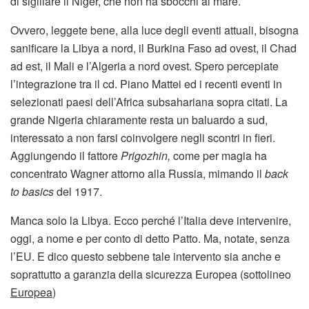
di sigillare il Niger, che non ha sbocchi al mare.
Ovvero, leggete bene, alla luce degli eventi attuali, bisogna
sanificare la Libya a nord, il Burkina Faso ad ovest, il Chad
ad est, il Mali e l’Algeria a nord ovest. Spero percepiate
l’integrazione tra il cd. Piano Mattei ed i recenti eventi in
selezionati paesi dell’Africa subsahariana sopra citati. La
grande Nigeria chiaramente resta un baluardo a sud,
interessato a non farsi coinvolgere negli scontri in fieri.
Aggiungendo il fattore
Prigozhin,
come per magia ha
concentrato Wagner attorno alla Russia, mimando il
back
to basics
del 1917.
Manca solo la Libya. Ecco perché l’Italia deve intervenire,
oggi, a nome e per conto di detto Patto. Ma, notate, senza
l’EU. E dico questo sebbene tale intervento sia anche e
soprattutto a garanzia della sicurezza Europea (sottolineo
Europea
)