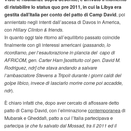
di ristabilire lo status quo pre 2011, in cui la Libya era
gestita dall’Italia per conto del patto di Camp David
, poi
annientato negli intenti dall’ascesa di Davos in America,
con
Hillary Clinton & friends.
In quanto oggi tale ritorno all’equilibrio passato coincide
finalmente con gli interessi americani (
passando, lo
ricordiamo, per l’esautorazione in plancia del capo di
AFRICOM, gen. Carter Ham [sostituito col gen. David M.
Rodriguez, ndr] che stava andando a salvare
l’ambasciatore Stevens a Tripoli durante i giorni caldi del
golpe libico, invece di lasciarlo morire come poi accadde,
ndr
).
È chiaro infatti che, dopo aver cercato di affossare detto
patto di Camp David, con l’eliminazione
contemporanea
di
Mubarak e Gheddafi, patto a cui l’Italia partecipava e
partecipa (
e che fu salvato dal Mossad, tra il 2011 ed il