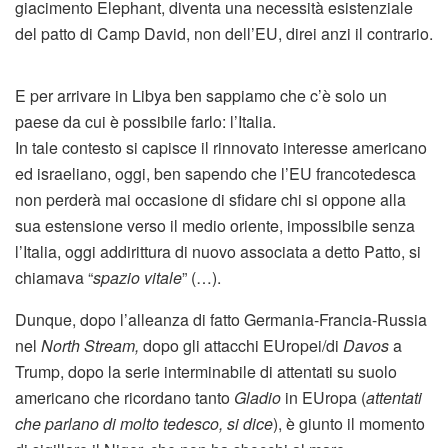
giacimento Elephant, diventa una necessità esistenziale
del patto di Camp David, non dell’EU, direi anzi il contrario.
E per arrivare in Libya ben sappiamo che c’è solo un
paese da cui è possibile farlo: l’Italia.
In tale contesto si capisce il rinnovato interesse americano
ed israeliano, oggi, ben sapendo che l’EU francotedesca
non perderà mai occasione di sfidare chi si oppone alla
sua estensione verso il medio oriente, impossibile senza
l’Italia, oggi addirittura di nuovo associata a detto Patto, si
chiamava “
spazio vitale
” (…).
Dunque, dopo l’alleanza di fatto Germania-Francia-Russia
nel
North Stream,
dopo gli attacchi EUropei/di
Davos
a
Trump, dopo la serie interminabile di attentati su suolo
americano che ricordano tanto
Gladio
in EUropa (
attentati
che parlano di molto tedesco, si dice
), è giunto il momento