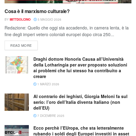
Cosa è il marxismo culturale?
BY
MITTDOLCINO
5 MAGGIO 2026
Redazione: Quello che oggi sta accadendo, in camera lenta, è la
fine degli imperi vetero coloniali europei dopo circa 250...
READ MORE
Draghi dottore Honoris Causa all’Università
della Lotharingia per aver proposto soluzioni
ai problemi che lui stesso ha contribuito a
creare
1 MARZO 2026
Al contrario dei leghisti, Giorgia Meloni fa sul
serio: l’oro dell’Italia diventa Italiano (non
dell’EU)
7 DICEMBRE 2025
Ecco perchè l’EUropa, che sta letteralmente
rubando i soldi degli Europei investiti in asset