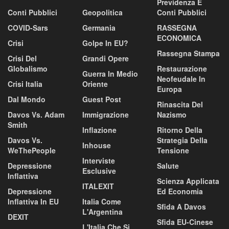
Previdenza E
Conti Pubblici
Geopolitica
Conti Pubblici
COVID-Sars
Germania
RASSEGNA
ECONOMICA
Crisi
Golpe In EU?
Rassegna Stampa
Crisi Del
Grandi Opere
Globalismo
Restaurazione
Guerra In Medio
Neofeudale In
Crisi Italia
Oriente
Europa
Dal Mondo
Guest Post
Rinascita Del
Davos Vs. Adam
Immigrazione
Nazismo
Smith
Inflazione
Ritorno Della
Davos Vs.
Strategia Della
Inhouse
WeThePeople
Tensione
Interviste
Depressione
Salute
Esclusive
Inflattiva
Scienza Applicata
ITALEXIT
Depressione
Ed Economia
Inflattiva In EU
Italia Come
Sfida A Davos
L'Argentina
DEXIT
Sfida EU-Cinese
L'Italia Che Si