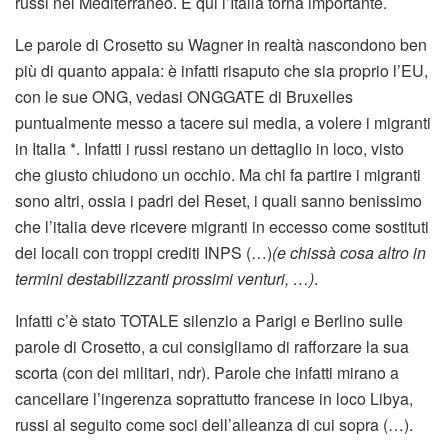
russi nel Mediterraneo. E qui l’Italia torna importante.
Le parole di Crosetto su Wagner in realtà nascondono ben
più di quanto appaia: è infatti risaputo che sia proprio l’EU,
con le sue ONG, vedasi ONGGATE di Bruxelles
puntualmente messo a tacere sui media, a volere i migranti
in Italia *. Infatti i russi restano un dettaglio in loco, visto
che giusto chiudono un occhio. Ma chi fa partire i migranti
sono altri, ossia i padri del Reset, i quali sanno benissimo
che l’italia deve ricevere migranti in eccesso come sostituti
dei locali con troppi crediti INPS (…)
(e chissà cosa altro in
termini destabilizzanti prossimi venturi, …)
.
Infatti c’è stato TOTALE silenzio a Parigi e Berlino sulle
parole di Crosetto, a cui consigliamo di rafforzare la sua
scorta (con dei militari, ndr). Parole che infatti mirano a
cancellare l’ingerenza soprattutto francese in loco Libya,
russi al seguito come soci dell’alleanza di cui sopra (…).