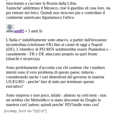
[mc4wp_form id=”52210″]