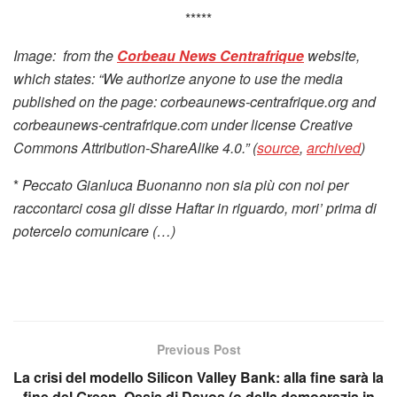
*****
Image: from the
Corbeau News Centrafrique
website,
which states: “We authorize anyone to use the media
published on the page: corbeaunews-centrafrique.org and
corbeaunews-centrafrique.com under license Creative
Commons Attribution-ShareAlike 4.0.” (
source
,
archived
)
*
Peccato Gianluca Buonanno non sia più con noi per
raccontarci cosa gli disse Haftar in riguardo, mori’ prima di
potercelo comunicare (…)
Previous Post
La crisi del modello Silicon Valley Bank: alla fine sarà la
fine del Green. Ossia di Davos (o della democrazia in