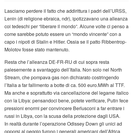
Lasciamo perdere il fatto che addirittura i padri dell’URSS,
Lenin (di religione ebraica, ndr), ipotizzavano una alleanza
coi tedeschi per “liberare il mondo”. Alcune volte ci penso a
come sarebbe potuto essere un “mondo vincente” con a
capo i nipoti di Stalin e Hitler. Ossia se il patto Ribbentrop-
Molotov fosse stato mantenuto.
Resta che l’alleanza DE-FR-RU di cui sopra resta
palesemente a svantaggio dell’Italia. Non solo nel North
Stream, che pompava gas non dichiarato costringendo
l’Italia a far fallimento a botte di ca. 500 euro.MWh al TTF.
Ma anche e soprattutto via cancellazione del legame italico
con la Libya: pensandoci bene, potete verificare, Putin fece
pressioni enormi per convincere Berlusconi a far entrare i
russi in Libya, con la scusa della protezione dagli USA.
In realtà durante l’operazione Odissey Down gli unici ad
opporsi al peggio furono i generali americani dell’Africa