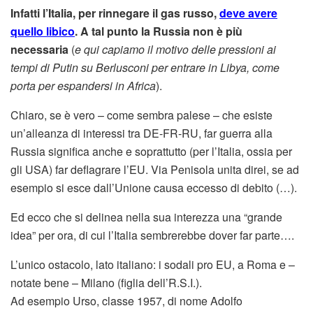
Infatti l’Italia, per rinnegare il gas russo,
deve avere
quello libico
. A tal punto la Russia non è più
necessaria
(
e qui capiamo il motivo delle pressioni ai
tempi di Putin su Berlusconi per entrare in Libya, come
porta per espandersi in Africa
).
Chiaro, se è vero – come sembra palese – che esiste
un’alleanza di interessi tra DE-FR-RU, far guerra alla
Russia significa anche e soprattutto (per l’Italia, ossia per
gli USA) far deflagrare l’EU. Via Penisola unita direi, se ad
esempio si esce dall’Unione causa eccesso di debito (…).
Ed ecco che si delinea nella sua interezza una “grande
idea” per ora, di cui l’Italia sembrerebbe dover far parte….
L’unico ostacolo, lato italiano: i sodali pro EU, a Roma e –
notate bene – Milano (figlia dell’R.S.I.).
Ad esempio Urso, classe 1957, di nome Adolfo