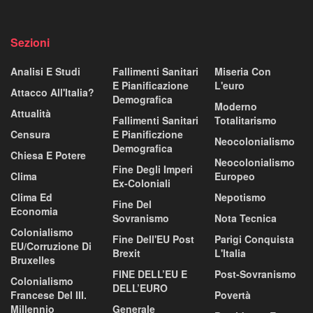
Sezioni
Analisi E Studi
Fallimenti Sanitari
Miseria Con
E Pianificazione
L'euro
Attacco All'Italia?
Demografica
Moderno
Attualità
Fallimenti Sanitari
Totalitarismo
Censura
E Pianificzione
Neocolonialismo
Demografica
Chiesa E Potere
Neocolonialismo
Fine Degli Imperi
Clima
Europeo
Ex-Coloniali
Clima Ed
Nepotismo
Fine Del
Economia
Sovranismo
Nota Tecnica
Colonialismo
Fine Dell'EU Post
Parigi Conquista
EU/corruzione Di
Brexit
L'Italia
Bruxelles
FINE DELL’EU E
Post-Sovranismo
Colonialismo
DELL’EURO
Francese Del III.
Povertà
Millennio
Generale