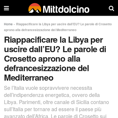
Home
»
Riappacificare la Libya per uscire dall’EU? Le parole di Crosetto
aprono alla defrancesizzazione del Mediterraneo
Riappacificare la Libya per
uscire dall’EU? Le parole di
Crosetto aprono alla
defrancesizzazione del
Mediterraneo
Se l’Italia vuole sopravvivere necessita
dell’indipendenza energetica, ovvero della
Libya. Parimenti, oltre canale di Sicilia contano
sull’Italia per tornare ad essere il paese più
avanzato dell’Africa. Le parole di Crosetto sui