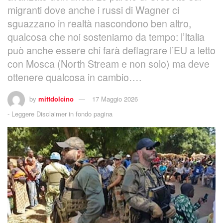
migranti dove anche i russi di Wagner ci
sguazzano in realtà nascondono ben altro,
qualcosa che noi sosteniamo da tempo: l’Italia
può anche essere chi farà deflagrare l’EU a letto
con Mosca (North Stream e non solo) ma deve
ottenere qualcosa in cambio….
by
mittdolcino
17 Maggio 2026
-
Leggere Disclaimer in fondo pagina