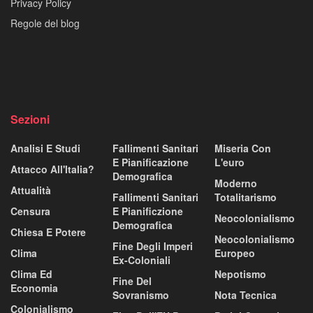
Privacy Policy
Regole del blog
Sezioni
Analisi E Studi
Fallimenti Sanitari
Miseria Con
E Pianificazione
L'euro
Attacco All'Italia?
Demografica
Moderno
Attualità
Fallimenti Sanitari
Totalitarismo
Censura
E Pianificzione
Neocolonialismo
Demografica
Chiesa E Potere
Neocolonialismo
Fine Degli Imperi
Clima
Europeo
Ex-Coloniali
Clima Ed
Nepotismo
Fine Del
Economia
Sovranismo
Nota Tecnica
Colonialismo