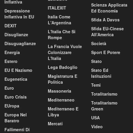
Inflattiva
Scienza Applicata
ITALEXIT
Depressione
Ed Economia
Inflattiva In EU
Italia Come
Sfida A Davos
L'Argentina
DEXIT
Sfida EU-Cinese
L'Italia Che Si
Disuglianze
All’America
Rompe
Disuguaglianze
Società
La Francia Vuole
Energia
Colonizzare
Sport E Potere
L'Italia
Estero
Stato
Lega Badoglio
EU E Nazismo
Stato Ed
Magistratura E
Istituzioni
Eugenetica
Politica
Temi
Euro
Massoneria
Totalitarismo
Euro Crisis
Mediterraneo
Totalitarismo
EUropa
Mediterraneo E
Green
Europa Nel
Libya
USA
Baratro
Mercati
Video
Fallimenti Di