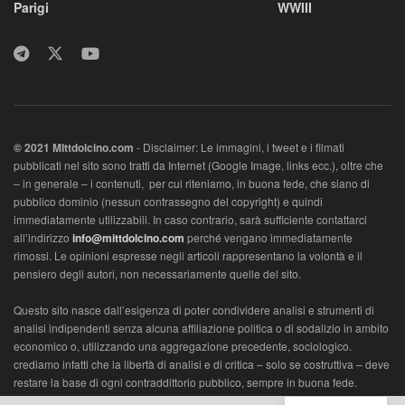
Parigi
WWIII
© 2021 MIttdolcino.com
- Disclaimer: Le immagini, i tweet e i filmati
pubblicati nel sito sono tratti da Internet (Google Image, links ecc.), oltre che
– in generale – i contenuti, per cui riteniamo, in buona fede, che siano di
pubblico dominio (nessun contrassegno del copyright) e quindi
immediatamente utilizzabili. In caso contrario, sarà sufficiente contattarci
all’indirizzo
info@mittdolcino.com
perché vengano immediatamente
rimossi. Le opinioni espresse negli articoli rappresentano la volontà e il
pensiero degli autori, non necessariamente quelle del sito.
Questo sito nasce dall’esigenza di poter condividere analisi e strumenti di
analisi indipendenti senza alcuna affiliazione politica o di sodalizio in ambito
economico o, utilizzando una aggregazione precedente, sociologico.
crediamo infatti che la libertà di analisi e di critica – solo se costruttiva – deve
restare la base di ogni contraddittorio pubblico, sempre in buona fede.
L’ambito vuole essere economico, con lo scopo di di analizzare la società