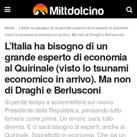
Home
»
L’Italia ha bisogno di un grande esperto di economia al Quirinale
(visto lo tsunami economico in arrivo). Ma non di Draghi e Berlusconi
L’Italia ha bisogno di un
grande esperto di economia
al Quirinale (visto lo tsunami
economico in arrivo). Ma non
di Draghi e Berlusconi
Si perde tempo a scommettere sul nuovo
Presidente della Repubblica, pensando tutto
tornerà come prima. Un errore: sarà tutto
diverso. E ci sarà bisogno di esperti, anche al
Quirinale. Soprattutto in economia. Che sia un