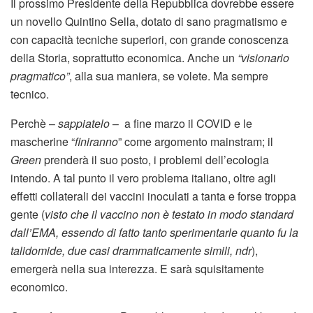
Il prossimo Presidente della Repubblica dovrebbe essere
un novello Quintino Sella, dotato di sano pragmatismo e
con capacità tecniche superiori, con grande conoscenza
della Storia, soprattutto economica. Anche un
“visionario
pragmatico”
, alla sua maniera, se volete. Ma sempre
tecnico.
Perchè –
sappiatelo
– a fine marzo il COVID e le
mascherine “
finiranno
” come argomento mainstram; il
Green
prenderà il suo posto, i problemi dell’ecologia
intendo. A tal punto il vero problema italiano, oltre agli
effetti collaterali dei vaccini inoculati a tanta e forse troppa
gente (
visto che il vaccino non è testato in modo standard
dall’EMA, essendo di fatto tanto sperimentarle quanto fu la
talidomide, due casi drammaticamente simili, ndr
),
emergerà nella sua interezza. E sarà squisitamente
economico.