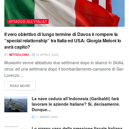
ATTACCO ALL'ITALIA?
Il vero obiettivo di lungo termine di Davos è rompere la
“special relationship” tra Italia ed USA: Giorgia Meloni lo
avrà capito?
BY
MITTDOLCINO
16 APRILE 2026
Mussolini venne abbattuto due settimane dopo lo sbarco in Sicilia,
circa; ed una settimana dopo il bombardamento-campione di San
Lorenzo....
READ MORE
La nave ceduta all’Indonesia (Garibaldi) farà
lavorare le aziende Italiane? Si, decisamente.
Dunque…
11 MARZO 2026
Lo strano caso della pressione fiscale Italiana