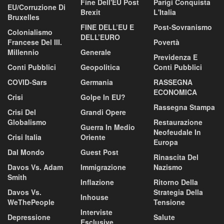
Fine Dell'EU Post
Parigi Conquista
EU/corruzione Di
Brexit
L'Italia
Bruxelles
FINE DELL’EU E
Post-Sovranismo
Colonialismo
DELL’EURO
Francese Del III.
Povertà
Millennio
Generale
Previdenza E
Conti Pubblici
Geopolitica
Conti Pubblici
COVID-Sars
Germania
RASSEGNA
ECONOMICA
Crisi
Golpe In EU?
Rassegna Stampa
Crisi Del
Grandi Opere
Globalismo
Restaurazione
Guerra In Medio
Neofeudale In
Crisi Italia
Oriente
Europa
Dal Mondo
Guest Post
Rinascita Del
Davos Vs. Adam
Immigrazione
Nazismo
Smith
Inflazione
Ritorno Della
Davos Vs.
Strategia Della
Inhouse
WeThePeople
Tensione
Interviste
Depressione
Salute
Esclusive