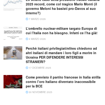
2025 record, come col tragico Mario Monti (il
governo Meloni ha basisti pro-Davos al suo
interno?)
7 MARZO 2026
L’ombrello nuclear-militare targato Europa di
cui l’Italia non ha bisogno. Infatti ce l’ha già!
4 MARZO 2026
Perchè italiani privilegiati/elites chiedono ad
altri italiani di mandare i loro figli a morire in
Ucraina PER DIFENDERE INTERESSI
STRANIERI?
17 DICEMBRE 2025
Come previsto il partito francese in Italia strilla
contro l’oro Italiano diventato inaccessibile
per la BCE
30 NOVEMBRE 2025