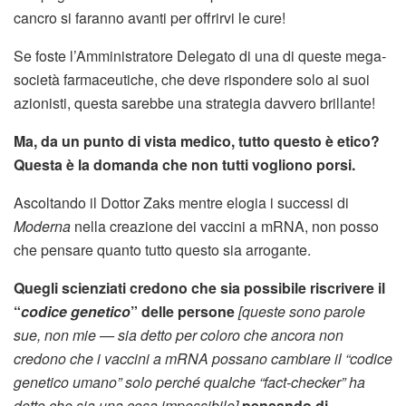
cancro si faranno avanti per offrirvi le cure!
Se foste l’Amministratore Delegato di una di queste mega-
società farmaceutiche, che deve rispondere solo ai suoi
azionisti, questa sarebbe una strategia davvero brillante!
Ma, da un punto di vista medico, tutto questo è etico?
Questa è la domanda che non tutti vogliono porsi.
Ascoltando il Dottor Zaks mentre elogia i successi di
Moderna
nella creazione dei vaccini a mRNA, non posso
che pensare quanto tutto questo sia arrogante.
Quegli scienziati credono che sia possibile riscrivere il
“
codice genetico
” delle persone
[queste sono parole
sue, non mie — sia detto per coloro che ancora non
credono che i vaccini a mRNA possano cambiare il “codice
genetico umano” solo perché qualche “fact-checker” ha
detto che sia una cosa impossibile]
pensando di