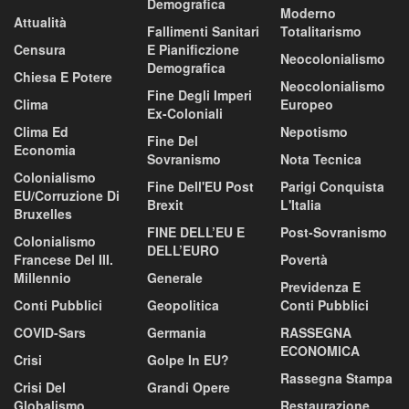
Demografica
Moderno
Attualità
Fallimenti Sanitari
Totalitarismo
Censura
E Pianificzione
Neocolonialismo
Demografica
Chiesa E Potere
Neocolonialismo
Fine Degli Imperi
Clima
Europeo
Ex-Coloniali
Clima Ed
Nepotismo
Fine Del
Economia
Sovranismo
Nota Tecnica
Colonialismo
Fine Dell'EU Post
Parigi Conquista
EU/corruzione Di
Brexit
L'Italia
Bruxelles
FINE DELL’EU E
Post-Sovranismo
Colonialismo
DELL’EURO
Francese Del III.
Povertà
Millennio
Generale
Previdenza E
Conti Pubblici
Geopolitica
Conti Pubblici
COVID-Sars
Germania
RASSEGNA
ECONOMICA
Crisi
Golpe In EU?
Rassegna Stampa
Crisi Del
Grandi Opere
Globalismo
Restaurazione