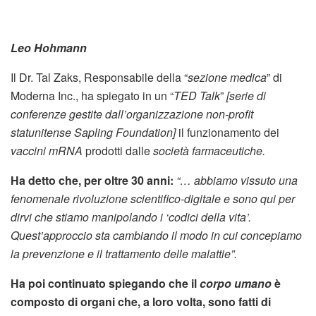
Leo Hohmann
Il Dr. Tal Zaks, Responsabile della “
sezione medica
” di
Moderna Inc., ha spiegato in un “
TED Talk
”
[serie di
conferenze gestite dall’organizzazione non-profit
statunitense Sapling Foundation]
il funzionamento dei
vaccini mRNA
prodotti dalle
società farmaceutiche.
Ha detto che, per oltre 30 anni:
“… abbiamo vissuto una
fenomenale rivoluzione scientifico-digitale e sono qui per
dirvi che stiamo manipolando i ‘codici della vita’.
Quest’approccio sta cambiando il modo in cui concepiamo
la prevenzione e il trattamento delle malattie”.
Ha poi continuato spiegando che il
corpo umano
è
composto di organi che, a loro volta, sono fatti di