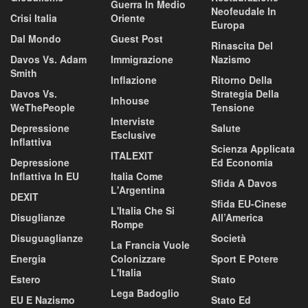
Guerra In Medio
Neofeudale In
Crisi Italia
Oriente
Europa
Dal Mondo
Guest Post
Rinascita Del
Davos Vs. Adam
Immigrazione
Nazismo
Smith
Inflazione
Ritorno Della
Davos Vs.
Strategia Della
Inhouse
WeThePeople
Tensione
Interviste
Depressione
Salute
Esclusive
Inflattiva
Scienza Applicata
ITALEXIT
Depressione
Ed Economia
Inflattiva In EU
Italia Come
Sfida A Davos
L'Argentina
DEXIT
Sfida EU-Cinese
L'Italia Che Si
Disuglianze
All’America
Rompe
Disuguaglianze
Società
La Francia Vuole
Energia
Colonizzare
Sport E Potere
L'Italia
Estero
Stato
Lega Badoglio
EU E Nazismo
Stato Ed