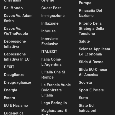
Europa
Dal Mondo
Guest Post
Rinascita Del
Davos Vs. Adam
Immigrazione
Nazismo
Smith
Inflazione
Ritorno Della
Davos Vs.
Strategia Della
Inhouse
WeThePeople
Tensione
Interviste
Depressione
Salute
Esclusive
Inflattiva
Scienza Applicata
ITALEXIT
Depressione
Ed Economia
Inflattiva In EU
Italia Come
Sfida A Davos
L'Argentina
DEXIT
Sfida EU-Cinese
L'Italia Che Si
Disuglianze
All’America
Rompe
Disuguaglianze
Società
La Francia Vuole
Energia
Colonizzare
Sport E Potere
L'Italia
Estero
Stato
Lega Badoglio
EU E Nazismo
Stato Ed
Magistratura E
Istituzioni
Eugenetica