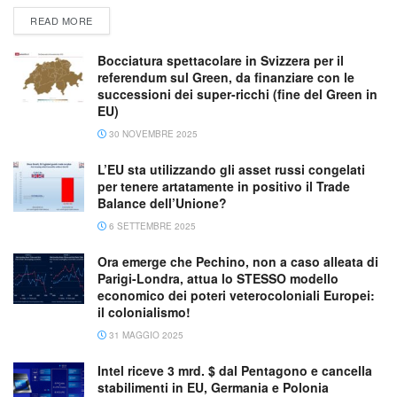
READ MORE
Bocciatura spettacolare in Svizzera per il
referendum sul Green, da finanziare con le
successioni dei super-ricchi (fine del Green in
EU)
30 NOVEMBRE 2025
L’EU sta utilizzando gli asset russi congelati
per tenere artatamente in positivo il Trade
Balance dell’Unione?
6 SETTEMBRE 2025
Ora emerge che Pechino, non a caso alleata di
Parigi-Londra, attua lo STESSO modello
economico dei poteri veterocoloniali Europei:
il colonialismo!
31 MAGGIO 2025
Intel riceve 3 mrd. $ dal Pentagono e cancella
stabilimenti in EU, Germania e Polonia