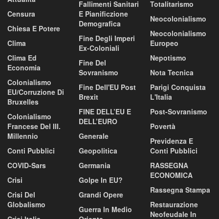
Fallimenti Sanitari
Totalitarismo
Censura
E Pianificzione
Neocolonialismo
Demografica
Chiesa E Potere
Neocolonialismo
Fine Degli Imperi
Clima
Europeo
Ex-Coloniali
Clima Ed
Nepotismo
Fine Del
Economia
Sovranismo
Nota Tecnica
Colonialismo
Fine Dell'EU Post
Parigi Conquista
EU/corruzione Di
Brexit
L'Italia
Bruxelles
FINE DELL’EU E
Post-Sovranismo
Colonialismo
DELL’EURO
Francese Del III.
Povertà
Millennio
Generale
Previdenza E
Conti Pubblici
Geopolitica
Conti Pubblici
COVID-Sars
Germania
RASSEGNA
ECONOMICA
Crisi
Golpe In EU?
Rassegna Stampa
Crisi Del
Grandi Opere
Globalismo
Restaurazione
Guerra In Medio
Neofeudale In
Crisi Italia
Oriente