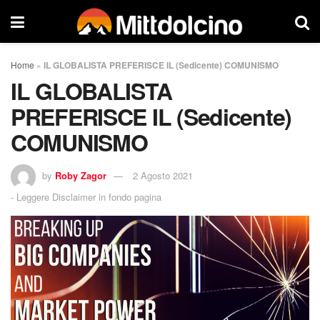
Home
»
IL GLOBALISTA PREFERISCE IL (Sedicente) COMUNISMO
IL GLOBALISTA
PREFERISCE IL (Sedicente)
COMUNISMO
by
Roby Zagor
2 Agosto 2021
-
Leggere Disclaimer in fondo pagina