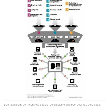
Sisema a premi per il controllo sociale, se ci fidiamo di te puoi puoi fare delle cose.