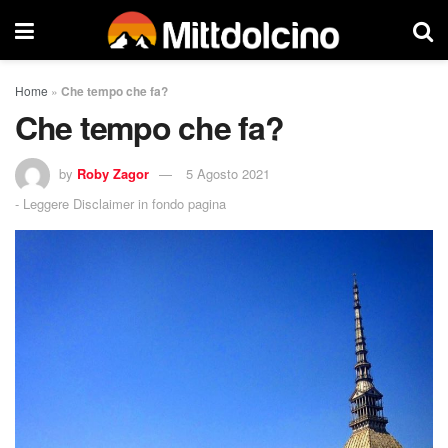
Home
»
Che tempo che fa?
Che tempo che fa?
by
Roby Zagor
5 Agosto 2021
-
Leggere Disclaimer in fondo pagina