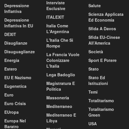
Interviste
Depressione
Salute
Esclusive
Inflattiva
Scienza Applicata
ITALEXIT
Depressione
Ed Economia
Inflattiva In EU
Italia Come
Sfida A Davos
L'Argentina
DEXIT
Sfida EU-Cinese
L'Italia Che Si
Disuglianze
All’America
Rompe
Disuguaglianze
Società
La Francia Vuole
Energia
Colonizzare
Sport E Potere
L'Italia
Estero
Stato
Lega Badoglio
EU E Nazismo
Stato Ed
Magistratura E
Istituzioni
Eugenetica
Politica
Temi
Euro
Massoneria
Totalitarismo
Euro Crisis
Mediterraneo
Totalitarismo
EUropa
Mediterraneo E
Green
Europa Nel
Libya
USA
Baratro