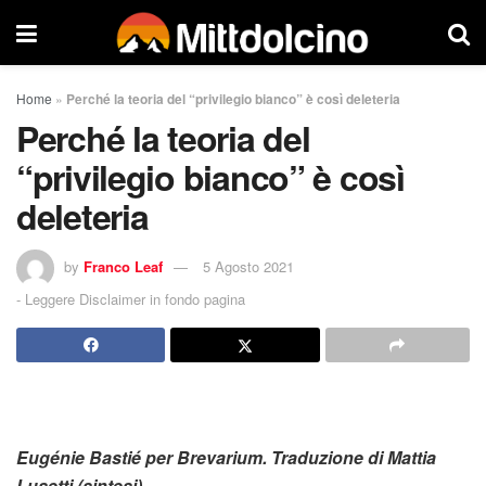
Home
»
Perché la teoria del “privilegio bianco” è così deleteria
Perché la teoria del
“privilegio bianco” è così
deleteria
by
Franco Leaf
5 Agosto 2021
-
Leggere Disclaimer in fondo pagina
Eugénie Bastié per Brevarium. Traduzione di Mattia
Lusetti (sintesi)