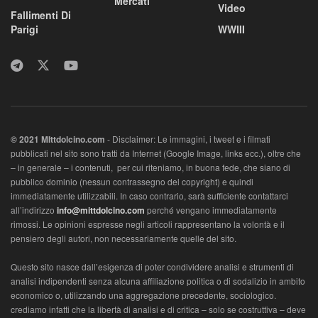
Mercati
Video
Fallimenti Di
Parigi
WWIII
© 2021 MIttdolcino.com
- Disclaimer: Le immagini, i tweet e i filmati
pubblicati nel sito sono tratti da Internet (Google Image, links ecc.), oltre che
– in generale – i contenuti, per cui riteniamo, in buona fede, che siano di
pubblico dominio (nessun contrassegno del copyright) e quindi
immediatamente utilizzabili. In caso contrario, sarà sufficiente contattarci
all’indirizzo
info@mittdolcino.com
perché vengano immediatamente
rimossi. Le opinioni espresse negli articoli rappresentano la volontà e il
pensiero degli autori, non necessariamente quelle del sito.
Questo sito nasce dall’esigenza di poter condividere analisi e strumenti di
analisi indipendenti senza alcuna affiliazione politica o di sodalizio in ambito
economico o, utilizzando una aggregazione precedente, sociologico.
crediamo infatti che la libertà di analisi e di critica – solo se costruttiva – deve