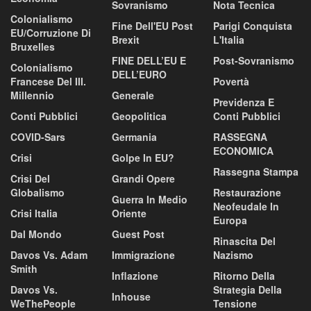
Sovranismo
Nota Tecnica
Colonialismo
Fine Dell'EU Post
Parigi Conquista
EU/corruzione Di
Brexit
L'Italia
Bruxelles
FINE DELL’EU E
Post-Sovranismo
Colonialismo
DELL’EURO
Francese Del III.
Povertà
Millennio
Generale
Previdenza E
Conti Pubblici
Geopolitica
Conti Pubblici
COVID-Sars
Germania
RASSEGNA
ECONOMICA
Crisi
Golpe In EU?
Rassegna Stampa
Crisi Del
Grandi Opere
Globalismo
Restaurazione
Guerra In Medio
Neofeudale In
Crisi Italia
Oriente
Europa
Dal Mondo
Guest Post
Rinascita Del
Davos Vs. Adam
Immigrazione
Nazismo
Smith
Inflazione
Ritorno Della
Davos Vs.
Strategia Della
Inhouse
WeThePeople
Tensione