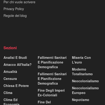
Per chi vuole scrivere
Privacy Policy
Regole del blog
Sezioni
Analisi E Studi
Fallimenti Sanitari
Miseria Con
E Pianificazione
L'euro
Attacco All'Italia?
Demografica
Moderno
Attualità
Fallimenti Sanitari
Totalitarismo
Censura
E Pianificzione
Neocolonialismo
Demografica
Chiesa E Potere
Neocolonialismo
Fine Degli Imperi
Clima
Europeo
Ex-Coloniali
Clima Ed
Nepotismo
Fine Del
Economia