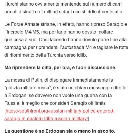
I turchi stanno ovviamente mentendo sul numero di carri
armati distrutti e di militari siriani uccisi, ridicolmente alto.
Le Forze Armate siriane, in effetti, hanno ripreso Saraqib e
l’incrocio M4/M5, ma per farlo hanno dovuto mollare
qualcosa a sud. Così facendo hanno dovuto porre fine alla
campagna per riprendersi l’autostrada M4 e tagliare le rotte
di rifornimento della Turchia verso Idlib.
Ma riprendere la città, per ora, è fuori discussione.
La mossa di Putin, di dispiegare immediatamente la
“polizia militare russa”, è stato un chiaro messaggio diretto
a Erdogan: se davvero non vuole una guerra con la
Russia, è meglio che consideri Saraqib off limits
[
https://southfront.org/russian-military-police-entered-
saraqib-in-eastern-idlib-russian-military/
].
La questione è se Erdogan sia o meno in ascolto.