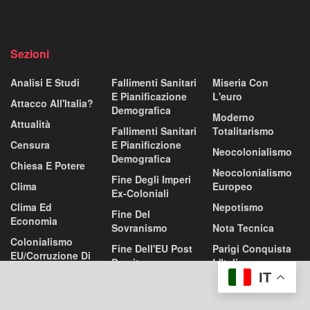
Sezioni
Analisi E Studi
Fallimenti Sanitari
Miseria Con
E Pianificazione
L'euro
Attacco All'Italia?
Demografica
Moderno
Attualità
Fallimenti Sanitari
Totalitarismo
Censura
E Pianificzione
Neocolonialismo
Demografica
Chiesa E Potere
Neocolonialismo
Fine Degli Imperi
Clima
Europeo
Ex-Coloniali
Clima Ed
Nepotismo
Fine Del
Economia
Sovranismo
Nota Tecnica
Colonialismo
Fine Dell'EU Post
Parigi Conquista
EU/corruzione Di
Brexit
L'Italia
Bruxelles
IT
FINE DELL’EU E
Post-Sovranismo
Colonialismo
DELL’EURO
Francese Del III.
Povertà