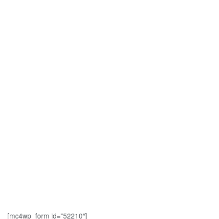
[mc4wp_form id=”52210″]