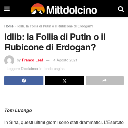
Home
»
Idlib: la Follia di Putin o il Rubicone di Erdogan?
Idlib: la Follia di Putin o il
Rubicone di Erdogan?
by
Franco Leaf
4 Agosto 2021
-
Leggere Disclaimer in fondo pagina
Tom Luongo
In Siria, questi ultimi giorni sono stati drammatici. L’Esercito