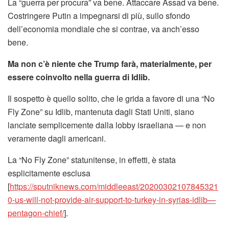
La “guerra per procura” va bene. Attaccare Assad va bene.
Costringere Putin a impegnarsi di più, sullo sfondo
dell’economia mondiale che si contrae, va anch’esso
bene.
Ma non c’è niente che Trump farà, materialmente, per
essere coinvolto nella guerra di Idlib.
Il sospetto è quello solito, che le grida a favore di una “No
Fly Zone” su Idlib, mantenuta dagli Stati Uniti, siano
lanciate semplicemente dalla lobby israeliana — e non
veramente dagli americani.
La “No Fly Zone” statunitense, in effetti, è stata
esplicitamente esclusa
[
https://sputniknews.com/middleeast/20200302107845321
0-us-will-not-provide-air-support-to-turkey-in-syrias-idlib—
pentagon-chief/
].