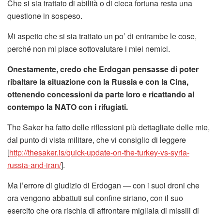
Che si sia trattato di abilità o di cieca fortuna resta una
questione in sospeso.
Mi aspetto che si sia trattato un po’ di entrambe le cose,
perché non mi piace sottovalutare i miei nemici.
Onestamente, credo che Erdogan pensasse di poter
ribaltare la situazione con la Russia e con la Cina,
ottenendo concessioni da parte loro e ricattando al
contempo la NATO con i rifugiati.
The Saker ha fatto delle riflessioni più dettagliate delle mie,
dal punto di vista militare, che vi consiglio di leggere
[
http://thesaker.is/quick-update-on-the-turkey-vs-syria-
russia-and-iran/
].
Ma l’errore di giudizio di Erdogan — con i suoi droni che
ora vengono abbattuti sul confine siriano, con il suo
esercito che ora rischia di affrontare migliaia di missili di