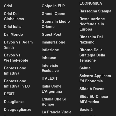
ECONOMICA
Crisi
Golpe In EU?
Rassegna Stampa
Crisi Del
Grandi Opere
Globalismo
Restaurazione
Guerra In Medio
Neofeudale In
Crisi Italia
Oriente
Europa
Dal Mondo
Guest Post
Rinascita Del
Davos Vs. Adam
Immigrazione
Nazismo
Smith
Inflazione
Ritorno Della
Davos Vs.
Strategia Della
Inhouse
WeThePeople
Tensione
Interviste
Depressione
Salute
Esclusive
Inflattiva
Scienza Applicata
ITALEXIT
Depressione
Ed Economia
Inflattiva In EU
Italia Come
Sfida A Davos
L'Argentina
DEXIT
Sfida EU-Cinese
L'Italia Che Si
Disuglianze
All’America
Rompe
Disuguaglianze
Società
La Francia Vuole