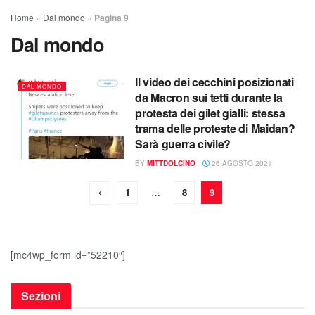
Home
»
Dal mondo
»
Pagina 9
Dal mondo
Il video dei cecchini posizionati
DAL MONDO
da Macron sui tetti durante la
protesta dei gilet gialli: stessa
trama delle proteste di Maidan?
Sarà guerra civile?
BY
MITTDOLCINO
26 AGOSTO 2021
1
…
8
9
[mc4wp_form id=”52210″]
Sezioni