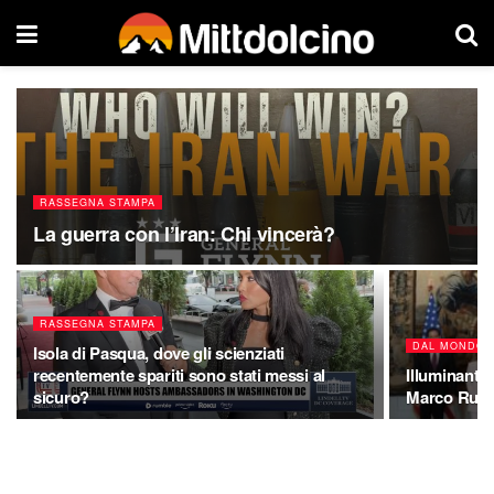
RASSEGNA STAMPA
La guerra con l’Iran: Chi vincerà?
RASSEGNA STAMPA
DAL MONDO
Isola di Pasqua, dove gli scienziati
recentemente spariti sono stati messi al
Illuminante 
sicuro?
Marco Rubi