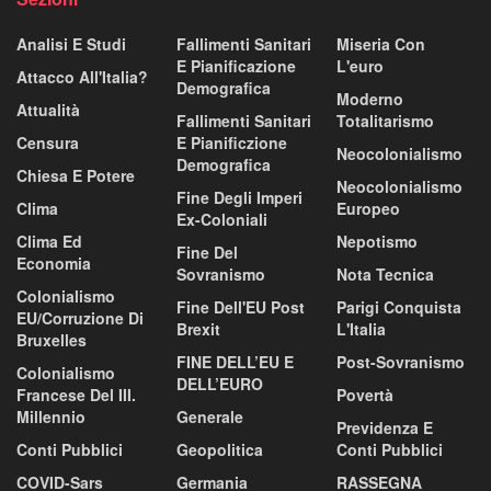
Analisi E Studi
Fallimenti Sanitari
Miseria Con
E Pianificazione
L'euro
Attacco All'Italia?
Demografica
Moderno
Attualità
Fallimenti Sanitari
Totalitarismo
Censura
E Pianificzione
Neocolonialismo
Demografica
Chiesa E Potere
Neocolonialismo
Fine Degli Imperi
Clima
Europeo
Ex-Coloniali
Clima Ed
Nepotismo
Fine Del
Economia
Sovranismo
Nota Tecnica
Colonialismo
Fine Dell'EU Post
Parigi Conquista
EU/corruzione Di
Brexit
L'Italia
Bruxelles
FINE DELL’EU E
Post-Sovranismo
Colonialismo
DELL’EURO
Francese Del III.
Povertà
Millennio
Generale
Previdenza E
Conti Pubblici
Geopolitica
Conti Pubblici
COVID-Sars
Germania
RASSEGNA