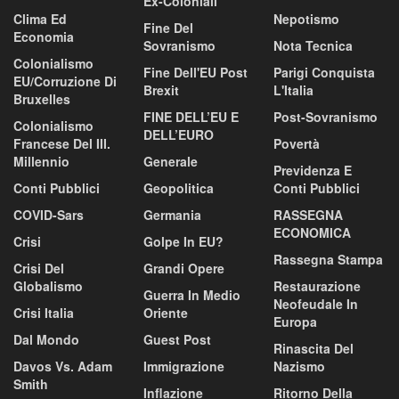
Ex-Coloniali
Clima Ed
Nepotismo
Fine Del
Economia
Sovranismo
Nota Tecnica
Colonialismo
Fine Dell'EU Post
Parigi Conquista
EU/corruzione Di
Brexit
L'Italia
Bruxelles
FINE DELL’EU E
Post-Sovranismo
Colonialismo
DELL’EURO
Francese Del III.
Povertà
Millennio
Generale
Previdenza E
Conti Pubblici
Geopolitica
Conti Pubblici
COVID-Sars
Germania
RASSEGNA
ECONOMICA
Crisi
Golpe In EU?
Rassegna Stampa
Crisi Del
Grandi Opere
Globalismo
Restaurazione
Guerra In Medio
Neofeudale In
Crisi Italia
Oriente
Europa
Dal Mondo
Guest Post
Rinascita Del
Davos Vs. Adam
Immigrazione
Nazismo
Smith
Inflazione
Ritorno Della