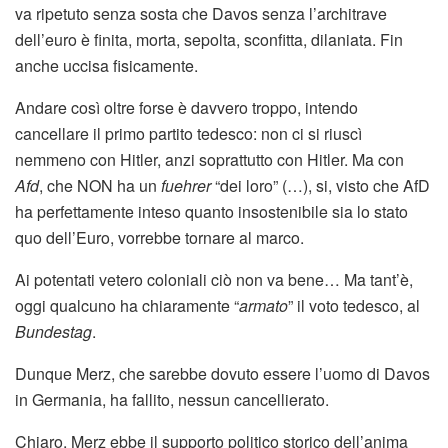
va ripetuto senza sosta che Davos senza l’architrave
dell’euro è finita, morta, sepolta, sconfitta, dilaniata. Fin
anche uccisa fisicamente.
Andare così oltre forse è davvero troppo, intendo
cancellare il primo partito tedesco: non ci si riuscì
nemmeno con Hitler, anzi soprattutto con Hitler. Ma con
Afd
, che NON ha un
fuehrer
“dei loro” (…), si, visto che AfD
ha perfettamente inteso quanto insostenibile sia lo stato
quo dell’Euro, vorrebbe tornare al marco.
Ai potentati vetero coloniali ciò non va bene… Ma tant’è,
oggi qualcuno ha chiaramente “
armato
” il voto tedesco, al
Bundestag
.
Dunque Merz, che sarebbe dovuto essere l’uomo di Davos
in Germania, ha fallito, nessun cancellierato.
Chiaro, Merz ebbe il supporto politico storico dell’anima