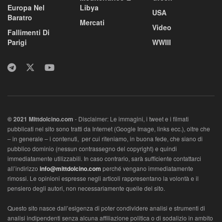
Europa Nel
Libya
USA
Baratro
Mercati
Video
Fallimenti Di
Parigi
WWIII
© 2021 MIttdolcino.com
- Disclaimer: Le immagini, i tweet e i filmati
pubblicati nel sito sono tratti da Internet (Google Image, links ecc.), oltre che
– in generale – i contenuti, per cui riteniamo, in buona fede, che siano di
pubblico dominio (nessun contrassegno del copyright) e quindi
immediatamente utilizzabili. In caso contrario, sarà sufficiente contattarci
all’indirizzo
info@mittdolcino.com
perché vengano immediatamente
rimossi. Le opinioni espresse negli articoli rappresentano la volontà e il
pensiero degli autori, non necessariamente quelle del sito.
Questo sito nasce dall’esigenza di poter condividere analisi e strumenti di
analisi indipendenti senza alcuna affiliazione politica o di sodalizio in ambito