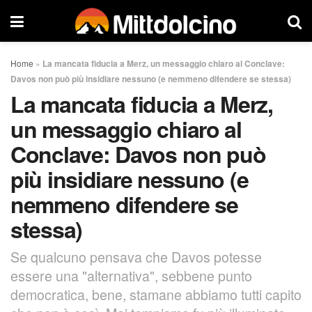
Home
»
La mancata fiducia a Merz, un messaggio chiaro al Conclave:
Davos non può più insidiare nessuno (e nemmeno difendere se stessa)
La mancata fiducia a Merz,
un messaggio chiaro al
Conclave: Davos non può
più insidiare nessuno (e
nemmeno difendere se
stessa)
Se qualcuno pensava che Davos potesse
essere una "alternativa", sebbene punto
democratica, bene, stamane abbiamo tutti capito