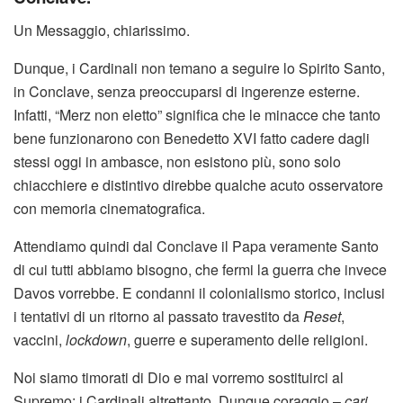
Un Messaggio, chiarissimo.
Dunque, i Cardinali non temano a seguire lo Spirito Santo,
in Conclave, senza preoccuparsi di ingerenze esterne.
Infatti, “Merz non eletto” significa che le minacce che tanto
bene funzionarono con Benedetto XVI fatto cadere dagli
stessi oggi in ambasce, non esistono più, sono solo
chiacchiere e distintivo direbbe qualche acuto osservatore
con memoria cinematografica.
Attendiamo quindi dal Conclave il Papa veramente Santo
di cui tutti abbiamo bisogno, che fermi la guerra che invece
Davos vorrebbe. E condanni il colonialismo storico, inclusi
i tentativi di un ritorno al passato travestito da
Reset
,
vaccini,
lockdown
, guerre e superamento delle religioni.
Noi siamo timorati di Dio e mai vorremo sostituirci al
Supremo: i Cardinali altrettanto. Dunque coraggio –
cari