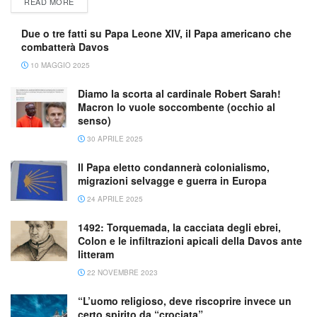
READ MORE
Due o tre fatti su Papa Leone XIV, il Papa americano che
combatterà Davos
10 MAGGIO 2025
Diamo la scorta al cardinale Robert Sarah!
Macron lo vuole soccombente (occhio al
senso)
30 APRILE 2025
Il Papa eletto condannerà colonialismo,
migrazioni selvagge e guerra in Europa
24 APRILE 2025
1492: Torquemada, la cacciata degli ebrei,
Colon e le infiltrazioni apicali della Davos ante
litteram
22 NOVEMBRE 2023
“L’uomo religioso, deve riscoprire invece un
certo spirito da “crociata”