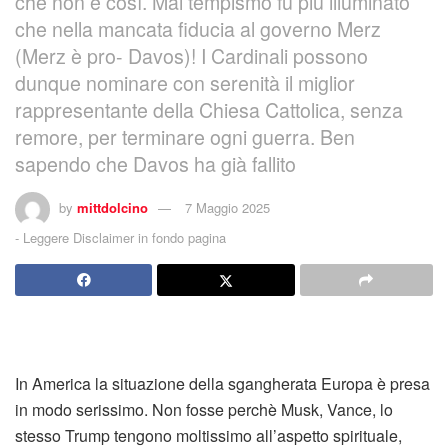
che non è così. Mai tempismo fu più illuminato
che nella mancata fiducia al governo Merz
(Merz è pro- Davos)! I Cardinali possono
dunque nominare con serenità il miglior
rappresentante della Chiesa Cattolica, senza
remore, per terminare ogni guerra. Ben
sapendo che Davos ha già fallito
by
mittdolcino
7 Maggio 2025
-
Leggere Disclaimer in fondo pagina
In America la situazione della sgangherata Europa è presa
in modo serissimo. Non fosse perchè Musk, Vance, lo
stesso Trump tengono moltissimo all’aspetto spirituale,