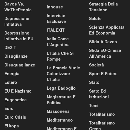
Davos Vs.
Strategia Della
Inhouse
WeThePeople
Tensione
Interviste
Depressione
Salute
Esclusive
Inflattiva
Scienza Applicata
ITALEXIT
Depressione
Ed Economia
Inflattiva In EU
Italia Come
Sfida A Davos
L'Argentina
DEXIT
Sfida EU-Cinese
L'Italia Che Si
Disuglianze
All’America
Rompe
Disuguaglianze
Società
La Francia Vuole
Energia
Colonizzare
Sport E Potere
L'Italia
Estero
Stato
Lega Badoglio
EU E Nazismo
Stato Ed
Magistratura E
Istituzioni
Eugenetica
Politica
Temi
Euro
Massoneria
Totalitarismo
Euro Crisis
Mediterraneo
Totalitarismo
EUropa
Mediterraneo E
Green