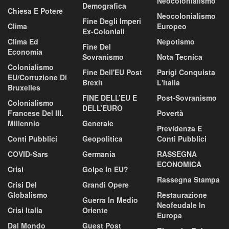
Neocolonialismo
Demografica
Chiesa E Potere
Neocolonialismo
Fine Degli Imperi
Clima
Europeo
Ex-Coloniali
Clima Ed
Nepotismo
Fine Del
Economia
Sovranismo
Nota Tecnica
Colonialismo
Fine Dell'EU Post
Parigi Conquista
EU/corruzione Di
Brexit
L'Italia
Bruxelles
FINE DELL’EU E
Post-Sovranismo
Colonialismo
DELL’EURO
Francese Del III.
Povertà
Millennio
Generale
Previdenza E
Conti Pubblici
Geopolitica
Conti Pubblici
COVID-Sars
Germania
RASSEGNA
ECONOMICA
Crisi
Golpe In EU?
Rassegna Stampa
Crisi Del
Grandi Opere
Globalismo
Restaurazione
Guerra In Medio
Neofeudale In
Crisi Italia
Oriente
Europa
Dal Mondo
Guest Post