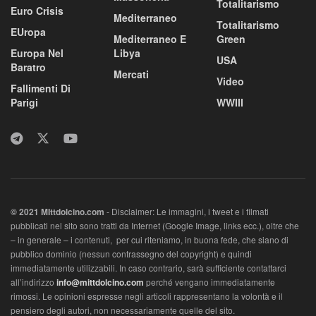
Totalitarismo
Euro Crisis
Mediterraneo
Totalitarismo
EUropa
Mediterraneo E
Green
Europa Nel
Libya
USA
Baratro
Mercati
Video
Fallimenti Di
Parigi
WWIII
© 2021 MIttdolcino.com
- Disclaimer: Le immagini, i tweet e i filmati
pubblicati nel sito sono tratti da Internet (Google Image, links ecc.), oltre che
– in generale – i contenuti, per cui riteniamo, in buona fede, che siano di
pubblico dominio (nessun contrassegno del copyright) e quindi
immediatamente utilizzabili. In caso contrario, sarà sufficiente contattarci
all’indirizzo
info@mittdolcino.com
perché vengano immediatamente
rimossi. Le opinioni espresse negli articoli rappresentano la volontà e il
pensiero degli autori, non necessariamente quelle del sito.