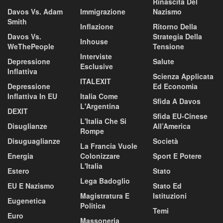
Rinascita Del
Davos Vs. Adam
Immigrazione
Nazismo
Smith
Inflazione
Ritorno Della
Davos Vs.
Strategia Della
Inhouse
WeThePeople
Tensione
Interviste
Depressione
Salute
Esclusive
Inflattiva
Scienza Applicata
ITALEXIT
Depressione
Ed Economia
Inflattiva In EU
Italia Come
Sfida A Davos
L'Argentina
DEXIT
Sfida EU-Cinese
L'Italia Che Si
Disuglianze
All’America
Rompe
Disuguaglianze
Società
La Francia Vuole
Energia
Colonizzare
Sport E Potere
L'Italia
Estero
Stato
Lega Badoglio
EU E Nazismo
Stato Ed
Magistratura E
Istituzioni
Eugenetica
Politica
Temi
Euro
Massoneria