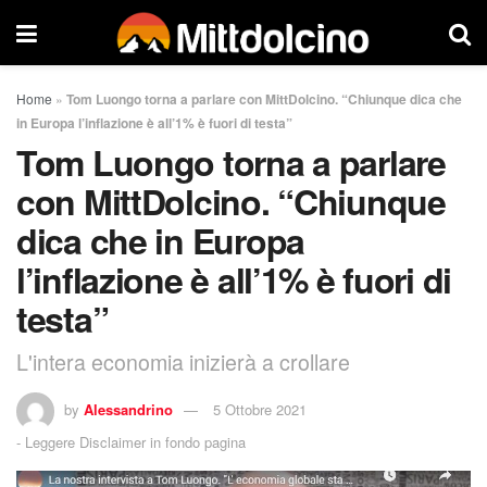
Home
»
Tom Luongo torna a parlare con MittDolcino. “Chiunque dica che
in Europa l’inflazione è all’1% è fuori di testa”
Tom Luongo torna a parlare
con MittDolcino. “Chiunque
dica che in Europa
l’inflazione è all’1% è fuori di
testa”
L'intera economia inizierà a crollare
by
Alessandrino
5 Ottobre 2021
-
Leggere Disclaimer in fondo pagina