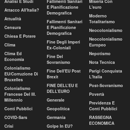
Analisi E Studi
Fallimenti Sanitari
Miseria Con
E Pianificazione
L'euro
Attacco All'Italia?
Demografica
Moderno
Attualità
Fallimenti Sanitari
Totalitarismo
Censura
E Pianificzione
Neocolonialismo
Demografica
Chiesa E Potere
Neocolonialismo
Fine Degli Imperi
Clima
Europeo
Ex-Coloniali
Clima Ed
Nepotismo
Fine Del
Economia
Sovranismo
Nota Tecnica
Colonialismo
Fine Dell'EU Post
Parigi Conquista
EU/corruzione Di
Brexit
L'Italia
Bruxelles
FINE DELL’EU E
Post-Sovranismo
Colonialismo
DELL’EURO
Francese Del III.
Povertà
Millennio
Generale
Previdenza E
Conti Pubblici
Geopolitica
Conti Pubblici
COVID-Sars
Germania
RASSEGNA
ECONOMICA
Crisi
Golpe In EU?