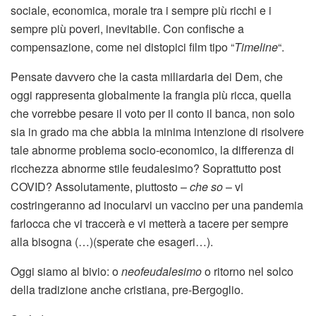
sociale, economica, morale tra i sempre più ricchi e i
sempre più poveri, inevitabile. Con confische a
compensazione, come nei distopici film tipo “
Timeline
“.
Pensate davvero che la casta miliardaria dei Dem, che
oggi rappresenta globalmente la frangia più ricca, quella
che vorrebbe pesare il voto per il conto il banca, non solo
sia in grado ma che abbia la minima intenzione di risolvere
tale abnorme problema socio-economico, la differenza di
ricchezza abnorme stile feudalesimo? Soprattutto post
COVID? Assolutamente, piuttosto –
che so
– vi
costringeranno ad inocularvi un vaccino per una pandemia
farlocca che vi traccerà e vi metterà a tacere per sempre
alla bisogna (…)(sperate che esageri…).
Oggi siamo al bivio: o
neofeudalesimo
o ritorno nel solco
della tradizione anche cristiana, pre-Bergoglio.