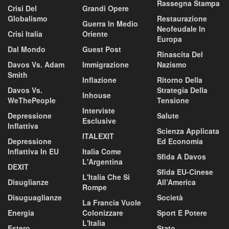
Rassegna Stampa
Crisi Del
Grandi Opere
Globalismo
Restaurazione
Guerra In Medio
Neofeudale In
Crisi Italia
Oriente
Europa
Dal Mondo
Guest Post
Rinascita Del
Davos Vs. Adam
Immigrazione
Nazismo
Smith
Inflazione
Ritorno Della
Davos Vs.
Strategia Della
Inhouse
WeThePeople
Tensione
Interviste
Depressione
Salute
Esclusive
Inflattiva
Scienza Applicata
ITALEXIT
Depressione
Ed Economia
Inflattiva In EU
Italia Come
Sfida A Davos
L'Argentina
DEXIT
Sfida EU-Cinese
L'Italia Che Si
Disuglianze
All’America
Rompe
Disuguaglianze
Società
La Francia Vuole
Energia
Colonizzare
Sport E Potere
L'Italia
Estero
Stato