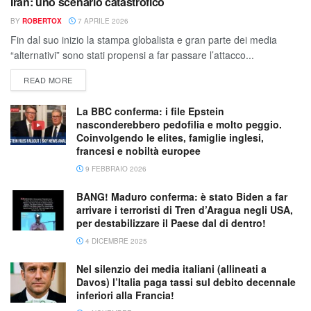
Iran: uno scenario catastrofico
BY
ROBERTOX
7 APRILE 2026
Fin dal suo inizio la stampa globalista e gran parte dei media
“alternativi” sono stati propensi a far passare l’attacco...
READ MORE
La BBC conferma: i file Epstein
nasconderebbero pedofilia e molto peggio.
Coinvolgendo le elites, famiglie inglesi,
francesi e nobiltà europee
9 FEBBRAIO 2026
BANG! Maduro conferma: è stato Biden a far
arrivare i terroristi di Tren d’Aragua negli USA,
per destabilizzare il Paese dal di dentro!
4 DICEMBRE 2025
Nel silenzio dei media italiani (allineati a
Davos) l’Italia paga tassi sul debito decennale
inferiori alla Francia!