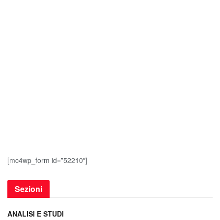
[mc4wp_form id=”52210″]
Sezioni
ANALISI E STUDI