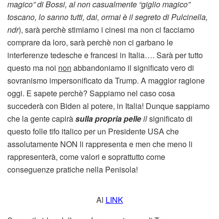
magico” di Bossi, al non casualmente “giglio magico”
toscano, lo sanno tutti, dai, ormai è il segreto di Pulcinella,
ndr
), sarà perchè stimiamo i cinesi ma non ci facciamo
comprare da loro, sarà perchè non ci garbano le
interferenze tedesche e francesi in Italia…. Sarà per tutto
questo ma noi
non
abbandoniamo il significato vero di
sovranismo impersonificato da Trump. A maggior ragione
oggi. E sapete perchè? Sappiamo nel caso cosa
succederà con Biden al potere, in Italia! Dunque sappiamo
che la gente capirà
sulla propria pelle
il
significato di
questo folle tifo italico per un Presidente USA che
assolutamente NON li rappresenta e men che meno li
rappresenterà, come valori e soprattutto come
conseguenze pratiche nella Penisola!
Al
LINK