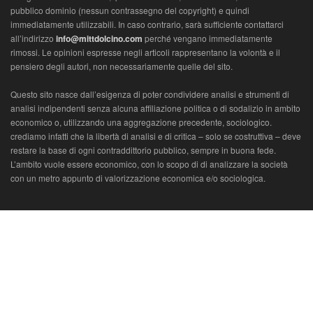
pubblico dominio (nessun contrassegno del copyright) e quindi
immediatamente utilizzabili. In caso contrario, sarà sufficiente contattarci
all’indirizzo
info@mittdolcino.com
perché vengano immediatamente
rimossi. Le opinioni espresse negli articoli rappresentano la volontà e il
pensiero degli autori, non necessariamente quelle del sito.
Questo sito nasce dall’esigenza di poter condividere analisi e strumenti di
analisi indipendenti senza alcuna affiliazione politica o di sodalizio in ambito
economico o, utilizzando una aggregazione precedente, sociologico.
crediamo infatti che la libertà di analisi e di critica – solo se costruttiva – deve
restare la base di ogni contraddittorio pubblico, sempre in buona fede.
L’ambito vuole essere economico, con lo scopo di di analizzare la società
con un metro appunto di valorizzazione economica e/o sociologica.