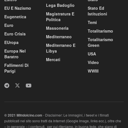
Lega Badoglio
EU E Nazismo
Stato Ed
Magistratura E
Istituzioni
Eugenetica
Politica
Temi
Euro
Massoneria
Totalitarismo
Euro Crisis
Mediterraneo
Totalitarismo
EUropa
Mediterraneo E
Green
Europa Nel
Libya
USA
Baratro
Mercati
Video
Fallimenti Di
Parigi
WWIII
© 2021 MIttdolcino.com
- Disclaimer: Le immagini, i tweet e i filmati
pubblicati nel sito sono tratti da Internet (Google Image, links ecc.), oltre che
– in generale – i contenuti, per cui riteniamo, in buona fede, che siano di