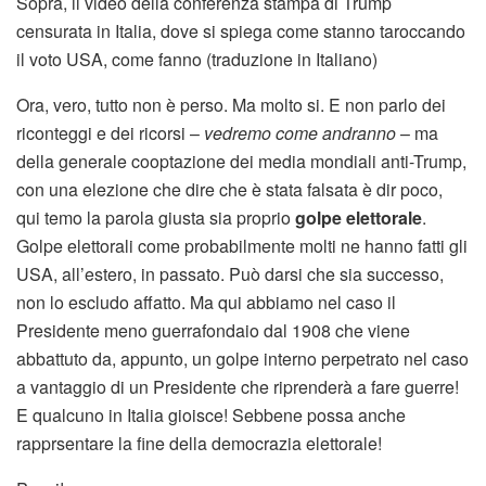
Sopra, il video della conferenza stampa di Trump
censurata in Italia, dove si spiega come stanno taroccando
il voto USA, come fanno (traduzione in Italiano)
Ora, vero, tutto non è perso. Ma molto si. E non parlo dei
riconteggi e dei ricorsi –
vedremo come andranno
– ma
della generale cooptazione dei media mondiali anti-Trump,
con una elezione che dire che è stata falsata è dir poco,
qui temo la parola giusta sia proprio
golpe elettorale
.
Golpe elettorali come probabilmente molti ne hanno fatti gli
USA, all’estero, in passato. Può darsi che sia successo,
non lo escludo affatto. Ma qui abbiamo nel caso il
Presidente meno guerrafondaio dal 1908 che viene
abbattuto da, appunto, un golpe interno perpetrato nel caso
a vantaggio di un Presidente che riprenderà a fare guerre!
E qualcuno in Italia gioisce! Sebbene possa anche
rapprsentare la fine della democrazia elettorale!