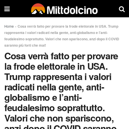
Home
»
Cosa verrà fatto per provare la frode elettorale in USA. Trump
rappresenta i valori radicati nella gente, anti-globalismo e l’anti-
feudalesimo soprattutto. Valori che non spariscono, anzi dopo il COVID
saranno più forti che mai!
Cosa verrà fatto per provare
la frode elettorale in USA.
Trump rappresenta i valori
radicati nella gente, anti-
globalismo e l’anti-
feudalesimo soprattutto.
Valori che non spariscono,
anzi dopo il COVID saranno