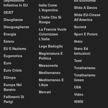
Depressione
Ed Economia
Inflattiva In EU
Italia Come
Sfida A Davos
L'Argentina
DEXIT
Sfida EU-Cinese
L'Italia Che Si
Disuglianze
All’America
Rompe
Disuguaglianze
Società
La Francia Vuole
Energia
Colonizzare
Sport E Potere
L'Italia
Estero
Stato
Lega Badoglio
EU E Nazismo
Stato Ed
Magistratura E
Istituzioni
Eugenetica
Politica
Temi
Euro
Massoneria
Totalitarismo
Euro Crisis
Mediterraneo
Totalitarismo
EUropa
Mediterraneo E
Green
Europa Nel
Libya
USA
Baratro
Mercati
Video
Fallimenti Di
Parigi
WWIII