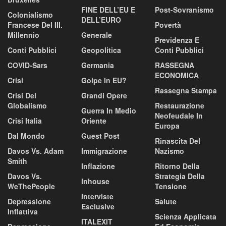
FINE DELL’EU E
Post-Sovranismo
Colonialismo
DELL’EURO
Francese Del III.
Povertà
Millennio
Generale
Previdenza E
Conti Pubblici
Geopolitica
Conti Pubblici
COVID-Sars
Germania
RASSEGNA
ECONOMICA
Crisi
Golpe In EU?
Rassegna Stampa
Crisi Del
Grandi Opere
Globalismo
Restaurazione
Guerra In Medio
Neofeudale In
Crisi Italia
Oriente
Europa
Dal Mondo
Guest Post
Rinascita Del
Davos Vs. Adam
Immigrazione
Nazismo
Smith
Inflazione
Ritorno Della
Davos Vs.
Strategia Della
Inhouse
WeThePeople
Tensione
Interviste
Depressione
Salute
Esclusive
Inflattiva
Scienza Applicata
ITALEXIT