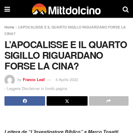
Home
»
L’APOCALISSE E IL QUARTO SIGILLO RIGUARDANO FORSE LA
CINA?
L’APOCALISSE E IL QUARTO
SIGILLO RIGUARDANO
FORSE LA CINA?
by
Franco Leaf
4 Aprile 2022
-
Leggere Disclaimer in fondo pagina
Lettera de “L’Investigatore Biblico” a Marco Tosatti