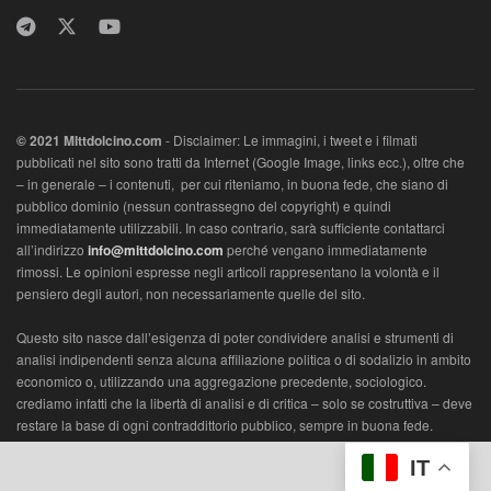
© 2021 MIttdolcino.com
- Disclaimer: Le immagini, i tweet e i filmati
pubblicati nel sito sono tratti da Internet (Google Image, links ecc.), oltre che
– in generale – i contenuti, per cui riteniamo, in buona fede, che siano di
pubblico dominio (nessun contrassegno del copyright) e quindi
immediatamente utilizzabili. In caso contrario, sarà sufficiente contattarci
all’indirizzo
info@mittdolcino.com
perché vengano immediatamente
rimossi. Le opinioni espresse negli articoli rappresentano la volontà e il
pensiero degli autori, non necessariamente quelle del sito.
Questo sito nasce dall’esigenza di poter condividere analisi e strumenti di
analisi indipendenti senza alcuna affiliazione politica o di sodalizio in ambito
economico o, utilizzando una aggregazione precedente, sociologico.
crediamo infatti che la libertà di analisi e di critica – solo se costruttiva – deve
restare la base di ogni contraddittorio pubblico, sempre in buona fede.
L’ambito vuole essere economico, con lo scopo di di analizzare la società
IT
con un metro appunto di valorizzazione economica e/o sociologica.