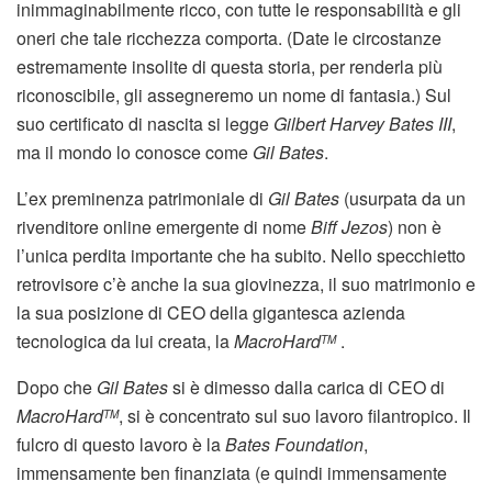
inimmaginabilmente ricco, con tutte le responsabilità e gli
oneri che tale ricchezza comporta. (Date le circostanze
estremamente insolite di questa storia, per renderla più
riconoscibile, gli assegneremo un nome di fantasia.) Sul
suo certificato di nascita si legge
Gilbert Harvey Bates III
,
ma il mondo lo conosce come
Gil Bates
.
L’ex preminenza patrimoniale di
Gil Bates
(usurpata da un
rivenditore online emergente di nome
Biff Jezos
) non è
l’unica perdita importante che ha subito. Nello specchietto
retrovisore c’è anche la sua giovinezza, il suo matrimonio e
la sua posizione di CEO della gigantesca azienda
tecnologica da lui creata, la
MacroHard
.
TM
Dopo che
Gil Bates
si è dimesso dalla carica di CEO di
MacroHard
, si è concentrato sul suo lavoro filantropico. Il
TM
fulcro di questo lavoro è la
Bates Foundation
,
immensamente ben finanziata (e quindi immensamente