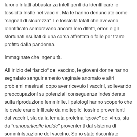
furono infatti abbastanza intelligenti da identificare le
tossicità insite nei vaccini. Ma le hanno denunciate come
“segnali di sicurezza”. Le tossicità fatali che avevano
identificato sembravano ancora loro difetti, errori e gli
sfortunati risultati di una corsa affrettata e folle per trarre
profitto dalla pandemia.
Immaginate che ingenuità.
All’inizio del “lancio” del vaccino, le giovani donne hanno
segnalato sanguinamento vaginale anomalo e altri
problemi mestruali dopo aver ricevuto i vaccini, sollevando
preoccupazioni su potenziali conseguenze indesiderate
sulla riproduzione femminile. I patologi hanno scoperto che
le ovaie erano infiltrate da molteplici tossine provenienti
dai vaccini, sia dalla temuta proteina “
spoke
” del virus, sia
da “
nanoparticelle lucide
” provenienti dal sistema di
somministrazione del vaccino. Sono state riscontrate