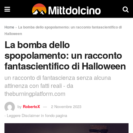
Home
»
La bomba dello spopolamento: un racconto fantascientifico di
Halloween
La bomba dello
spopolamento: un racconto
fantascientifico di Halloween
un racconto di fantascienza senza alcuna
attinenza con fatti reali - da
theburningplatform.com
by
RobertoX
2 Novembre 2023
-
Leggere Disclaimer in fondo pagina