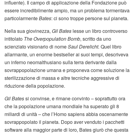
influente). Il campo di applicazione della Fondazione può
essere incredibilmente ampio, ma un problema tormentava
particolarmente
Bates
: ci sono troppe persone sul pianeta.
Nella sua giovinezza,
Gil Bates
lesse un libro controverso
intitolato
The Overpopulation Bomb
, scritto da uno
scienziato visionario di nome
Saul Derelicht.
Quel libro
allarmante, un enorme bestseller ai suoi tempi, descriveva
un inferno neomalthusiano sulla terra derivante dalla
sovrappopolazione umana e proponeva come soluzione la
sterilizzazione di massa e altre tecniche aggressive di
riduzione della popolazione.
Gil Bates
si convinse, e rimane convinto – soprattutto ora
che la popolazione umana mondiale ha superato gli 8
miliardi di unità – che l’Homo sapiens abbia oscenamente
sovrappopolato il pianeta. Dopo aver venduto i pacchetti
software alla maggior parte di loro, Bates giurò che questa