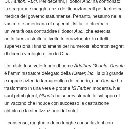
Dr.
Fantoni Auci
. Per decenni, il dottor
Auci
ha controllato
la stragrande maggioranza dei finanziamenti per la ricerca
medica del governo statunitense. Pertanto, nessuno nella
vasta rete americana di ospedali, istituti di ricerca o
università osa contraddire il dottor
Auci
, che esercita
un’influenza simile a livello internazionale. In effetti,
supervisiona i finanziamenti per numerosi laboratori segreti
di ricerca virologica, fino in Cina.
Un misterioso veterinario di nome
Adalbert Ghoula. Ghoula
è l’amministratore delegato della
Kaiser, Inc
., la più grande
e rapace azienda farmaceutica del mondo, che
Ghoula
ha
trasformato in una vera e propria
IG Farben
moderna. Nei
suoi primi giorni,
Ghoula
ha supervisionato lo sviluppo di
un vaccino che induce con successo la castrazione
chimica e la sterilizzazione dei suini.
Il consenso, raggiunto dopo lunghe consultazioni con