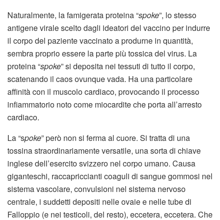
Naturalmente, la famigerata proteina “
spoke
”, lo stesso
antigene virale scelto dagli ideatori del vaccino per indurre
il corpo del paziente vaccinato a produrne in quantità,
sembra proprio essere la parte più tossica del virus. La
proteina “
spoke
” si deposita nei tessuti di tutto il corpo,
scatenando il caos ovunque vada. Ha una particolare
affinità con il muscolo cardiaco, provocando il processo
infiammatorio noto come miocardite che porta all’arresto
cardiaco.
La “s
poke
” però non si ferma al cuore. Si tratta di una
tossina straordinariamente versatile, una sorta di chiave
inglese dell’esercito svizzero nel corpo umano. Causa
giganteschi, raccapriccianti coaguli di sangue gommosi nel
sistema vascolare, convulsioni nel sistema nervoso
centrale, i suddetti depositi nelle ovaie e nelle tube di
Falloppio (e nei testicoli, del resto), eccetera, eccetera. Che