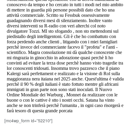
[mc4wp_form id=”52210″]