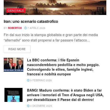
GENERALE
Iran: uno scenario catastrofico
BY
ROBERTOX
7 APRILE 2026
Fin dal suo inizio la stampa globalista e gran parte dei media
“alternativi” sono stati propensi a far passare l’attacco...
READ MORE
La BBC conferma: i file Epstein
nasconderebbero pedofilia e molto peggio.
Coinvolgendo le elites, famiglie inglesi,
francesi e nobiltà europee
9 FEBBRAIO 2026
BANG! Maduro conferma: è stato Biden a far
arrivare i terroristi di Tren d’Aragua negli USA,
per destabilizzare il Paese dal di dentro!
4 DICEMBRE 2025