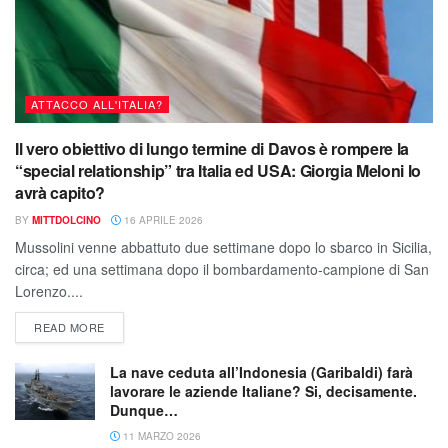
ATTACCO ALL'ITALIA?
Il vero obiettivo di lungo termine di Davos è rompere la
“special relationship” tra Italia ed USA: Giorgia Meloni lo
avrà capito?
BY
MITTDOLCINO
16 APRILE 2026
Mussolini venne abbattuto due settimane dopo lo sbarco in Sicilia,
circa; ed una settimana dopo il bombardamento-campione di San
Lorenzo....
READ MORE
La nave ceduta all’Indonesia (Garibaldi) farà
lavorare le aziende Italiane? Si, decisamente.
Dunque…
11 MARZO 2026