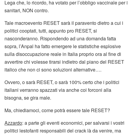
Lega che, lo ricordo, ha votato per l’obbligo vaccinale per i
sanitari, NON contro.
Tale macroevento RESET sarà il paravento dietro a cui i
politici cooptati, tutti, appunto pro RESET, si
nasconderanno. Rispondendo ad una domanda fatta
sopra, l’Anpal ha fatto emergere le statistiche esplosive
sulla disoccupazione reale in Italia proprio ora al fine di
avvertire chi volesse tirarsi indietro dal piano del RESET
italico che non ci sono soluzioni alternative….
Ovvero, o sarà RESET, o sarà 100% certo che i politici
italiani verranno spazzati via anche coi forconi alla
bisogna, se gira male.
Ma, chiediamoci, come potrà essere tale RESET?
Azzardo
: a parte gli eventi economici, per salvarsi i vostri
politici lestofanti responsabili del crack là da venire, ma