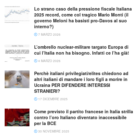
Lo strano caso della pressione fiscale Italiana
2025 record, come col tragico Mario Monti (il
governo Meloni ha basisti pro-Davos al suo
interno?)
7 MARZO 2026
L’ombrello nuclear-militare targato Europa di
cui l’Italia non ha bisogno. Infatti ce l’ha già!
4 MARZO 2026
Perchè italiani privilegiati/elites chiedono ad
altri italiani di mandare i loro figli a morire in
Ucraina PER DIFENDERE INTERESSI
STRANIERI?
17 DICEMBRE 2025
Come previsto il partito francese in Italia strilla
contro l’oro Italiano diventato inaccessibile
per la BCE
30 NOVEMBRE 2025