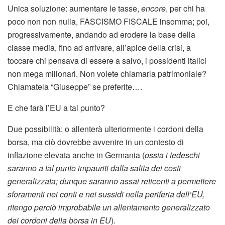
Unica soluzione: aumentare le tasse,
encore
, per chi ha
poco non non nulla, FASCISMO FISCALE insomma; poi,
progressivamente, andando ad erodere la base della
classe media, fino ad arrivare, all’apice della crisi, a
toccare chi pensava di essere a salvo, i possidenti italici
non mega milionari. Non volete chiamarla patrimoniale?
Chiamatela “Giuseppe” se preferite….
E che farà l’EU a tal punto?
Due possibilità: o allenterà ulteriormente i cordoni della
borsa, ma ciò dovrebbe avvenire in un contesto di
inflazione elevata anche in Germania (
ossia i tedeschi
saranno a tal punto impauriti dalla salita dei costi
generalizzata; dunque saranno assai reticenti a permettere
sforamenti nei conti e nei sussidi nella periferia dell’EU,
ritengo perciò improbabile un allentamento generalizzato
dei cordoni della borsa in EU
).