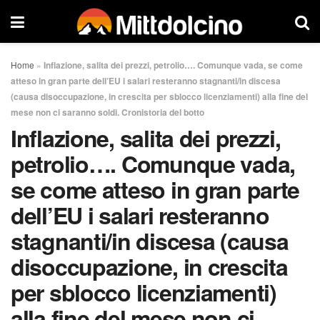
Home
»
Inflazione, salita dei prezzi, petrolio…. Comunque vada, se come
atteso in gran parte dell’EU i salari resteranno stagnanti/in discesa
(causa disoccupazione, in crescita per sblocco licenziamenti) alla fine del
mese non ci saranno soldi. Cronistoria del botto
Inflazione, salita dei prezzi,
petrolio…. Comunque vada,
se come atteso in gran parte
dell’EU i salari resteranno
stagnanti/in discesa (causa
disoccupazione, in crescita
per sblocco licenziamenti)
alla fine del mese non ci