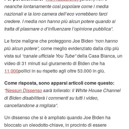
neanche lontanamente così popolare come i media
nazionali e la loro camera dell’eco vorrebbero farci
credere. I media non hanno più alcun potere quando si
tratta di plasmare o d’influenzare l’opinione pubblica”.
Le forze maligne che proteggono Joe Biden
“non hanno
più alcun potere”,
come meglio evidenziato dalla clip più
vista sul
“canale ufficiale You Tube”
della Casa Bianca, un
video di 31 minuti sul giuramento di Biden che ha
11,000
pollici in su rispetto agli oltre 53.000 in giù.
Come risposta, sono apparsi articoli come questo:
“
Nessun Dissenso
sarà tollerato: il White House Channel
di Biden disabiliterà i commenti su tutti i video,
cancellandone a migliaia”.
Un dissenso che si è ampliato quando Joe Biden ha
bloccato un oleodotto-chiave, in procinto di essere