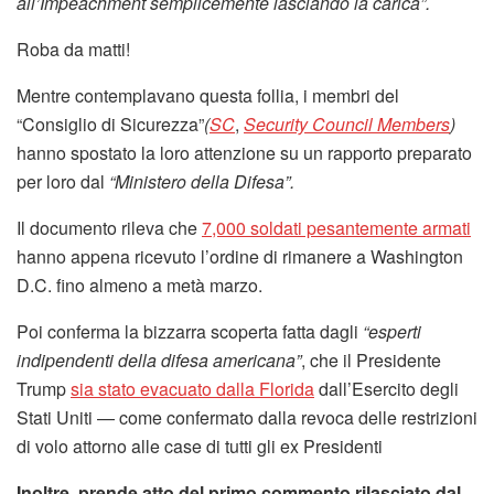
all’Impeachment semplicemente lasciando la carica”.
Roba da matti!
Mentre contemplavano questa follia, i membri del
“Consiglio di Sicurezza”
(
SC
,
Security Council Members
)
hanno spostato la loro attenzione su un rapporto preparato
per loro dal
“Ministero della Difesa”.
Il documento rileva che
7,000 soldati pesantemente armati
hanno appena ricevuto l’ordine di rimanere a Washington
D.C. fino almeno a metà marzo.
Poi conferma la bizzarra scoperta fatta dagli
“esperti
indipendenti della difesa americana”
, che il Presidente
Trump
sia stato evacuato dalla Florida
dall’Esercito degli
Stati Uniti — come confermato dalla revoca delle restrizioni
di volo attorno alle case di tutti gli ex Presidenti
Inoltre, prende atto del primo commento rilasciato dal