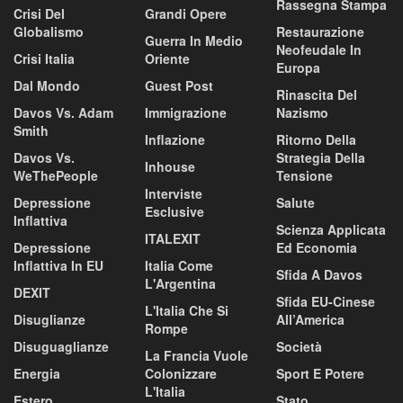
Rassegna Stampa
Crisi Del
Grandi Opere
Globalismo
Restaurazione
Guerra In Medio
Neofeudale In
Crisi Italia
Oriente
Europa
Dal Mondo
Guest Post
Rinascita Del
Davos Vs. Adam
Immigrazione
Nazismo
Smith
Inflazione
Ritorno Della
Davos Vs.
Strategia Della
Inhouse
WeThePeople
Tensione
Interviste
Depressione
Salute
Esclusive
Inflattiva
Scienza Applicata
ITALEXIT
Depressione
Ed Economia
Inflattiva In EU
Italia Come
Sfida A Davos
L'Argentina
DEXIT
Sfida EU-Cinese
L'Italia Che Si
Disuglianze
All’America
Rompe
Disuguaglianze
Società
La Francia Vuole
Energia
Colonizzare
Sport E Potere
L'Italia
Estero
Stato