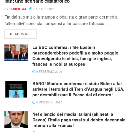
Iran: uno scenario catastrofico
BY
ROBERTOX
7 APRILE 2026
Fin dal suo inizio la stampa globalista e gran parte dei media
“alternativi” sono stati propensi a far passare l’attacco...
READ MORE
La BBC conferma: i file Epstein
nasconderebbero pedofilia e molto peggio.
Coinvolgendo le elites, famiglie inglesi,
francesi e nobiltà europee
9 FEBBRAIO 2026
BANG! Maduro conferma: è stato Biden a far
arrivare i terroristi di Tren d’Aragua negli USA,
per destabilizzare il Paese dal di dentro!
4 DICEMBRE 2025
Nel silenzio dei media italiani (allineati a
Davos) l’Italia paga tassi sul debito decennale
inferiori alla Francia!