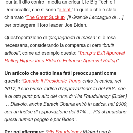
punta il dito contro i media americani, le Big Tech e i
Democratici, che si sono “
alleati
” in quello che è stato
chiamato “
The Great Suckup
”
[Il Grande Leccaggio di …]
per proteggere il loro leader, Joe Biden.
Quest’operazione di
“propaganda di massa”
si è resa
necessaria, considerando la comparsa di certi
“brutti
articoli”
, come ad esempio questo:
“
Trump’s Exit Approval
Rating Higher than Biden’s Entrance Approval Rating
”.
Un articolo che sottolinea fatti preoccupanti come
questi:
“
Quando il Presidente Trump
entrò in carica, nel
2017, il suo primo ‘indice d’approvazione’ fu del 56%, che
è di otto punti più alto del 48% di ‘His Fraudulency’ [Biden]
… Diavolo, anche Barack Obama entrò in carica, nel 2009,
con un indice di approvazione del 67% … Più si guardano
questi numeri peggio è per Biden”.
Per poi affermare:
“
His Fraudulency
[Biden] non è