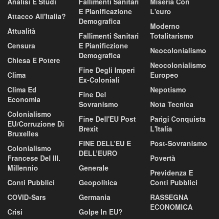
Analisi E Studi
Fallimenti Sanitari
Miseria Con
E Pianificazione
L'euro
Attacco All'Italia?
Demografica
Moderno
Attualità
Fallimenti Sanitari
Totalitarismo
Censura
E Pianificzione
Neocolonialismo
Demografica
Chiesa E Potere
Neocolonialismo
Fine Degli Imperi
Clima
Europeo
Ex-Coloniali
Clima Ed
Nepotismo
Fine Del
Economia
Sovranismo
Nota Tecnica
Colonialismo
Fine Dell'EU Post
Parigi Conquista
EU/corruzione Di
Brexit
L'Italia
Bruxelles
FINE DELL’EU E
Post-Sovranismo
Colonialismo
DELL’EURO
Francese Del III.
Povertà
Millennio
Generale
Previdenza E
Conti Pubblici
Geopolitica
Conti Pubblici
COVID-Sars
Germania
RASSEGNA
ECONOMICA
Crisi
Golpe In EU?