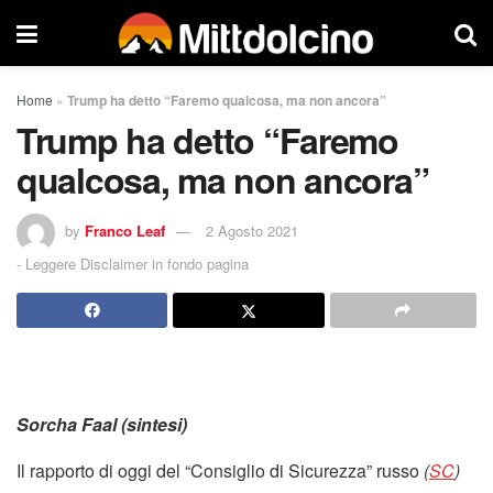
Home
»
Trump ha detto “Faremo qualcosa, ma non ancora”
Trump ha detto “Faremo
qualcosa, ma non ancora”
by
Franco Leaf
2 Agosto 2021
-
Leggere Disclaimer in fondo pagina
Sorcha Faal
(sintesi)
Il rapporto di oggi del “Consiglio di Sicurezza” russo
(
SC
)