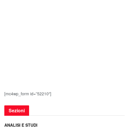
[mc4wp_form id=”52210″]
Sezioni
ANALISI E STUDI