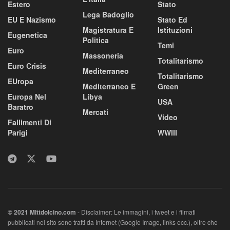
Estero
Stato
Lega Badoglio
EU E Nazismo
Stato Ed
Magistratura E
Istituzioni
Eugenetica
Politica
Temi
Euro
Massoneria
Totalitarismo
Euro Crisis
Mediterraneo
Totalitarismo
EUropa
Mediterraneo E
Green
Europa Nel
Libya
USA
Baratro
Mercati
Video
Fallimenti Di
Parigi
WWIII
© 2021 MIttdolcino.com
- Disclaimer: Le immagini, i tweet e i filmati
pubblicati nel sito sono tratti da Internet (Google Image, links ecc.), oltre che