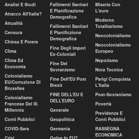
Analisi E Studi
Fallimenti Sanitari
Miseria Con
E Pianificazione
L'euro
Attacco All'Italia?
Demografica
Moderno
Attualità
Fallimenti Sanitari
Totalitarismo
Censura
E Pianificzione
Neocolonialismo
Demografica
Chiesa E Potere
Neocolonialismo
Fine Degli Imperi
Clima
Europeo
Ex-Coloniali
Clima Ed
Nepotismo
Fine Del
Economia
Sovranismo
Nota Tecnica
Colonialismo
Fine Dell'EU Post
Parigi Conquista
EU/corruzione Di
Brexit
L'Italia
Bruxelles
FINE DELL’EU E
Post-Sovranismo
Colonialismo
DELL’EURO
Francese Del III.
Povertà
Millennio
Generale
Previdenza E
Conti Pubblici
Geopolitica
Conti Pubblici
COVID-Sars
Germania
RASSEGNA
ECONOMICA
Crisi
Golpe In EU?