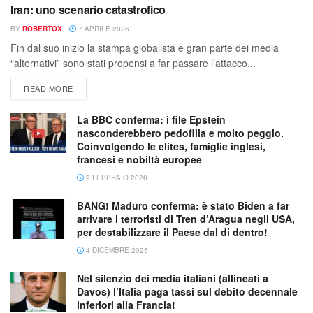
Iran: uno scenario catastrofico
BY
ROBERTOX
7 APRILE 2026
Fin dal suo inizio la stampa globalista e gran parte dei media
“alternativi” sono stati propensi a far passare l’attacco...
READ MORE
La BBC conferma: i file Epstein
nasconderebbero pedofilia e molto peggio.
Coinvolgendo le elites, famiglie inglesi,
francesi e nobiltà europee
9 FEBBRAIO 2026
BANG! Maduro conferma: è stato Biden a far
arrivare i terroristi di Tren d’Aragua negli USA,
per destabilizzare il Paese dal di dentro!
4 DICEMBRE 2025
Nel silenzio dei media italiani (allineati a
Davos) l’Italia paga tassi sul debito decennale
inferiori alla Francia!