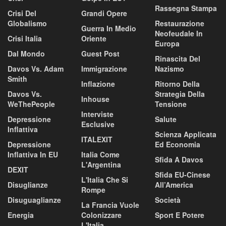
Rassegna Stampa
Crisi Del
Grandi Opere
Globalismo
Restaurazione
Guerra In Medio
Neofeudale In
Crisi Italia
Oriente
Europa
Dal Mondo
Guest Post
Rinascita Del
Davos Vs. Adam
Immigrazione
Nazismo
Smith
Inflazione
Ritorno Della
Davos Vs.
Strategia Della
Inhouse
WeThePeople
Tensione
Interviste
Depressione
Salute
Esclusive
Inflattiva
Scienza Applicata
ITALEXIT
Depressione
Ed Economia
Inflattiva In EU
Italia Come
Sfida A Davos
L'Argentina
DEXIT
Sfida EU-Cinese
L'Italia Che Si
Disuglianze
All’America
Rompe
Disuguaglianze
Società
La Francia Vuole
Energia
Colonizzare
Sport E Potere
L'Italia