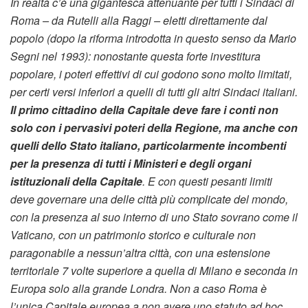
In realtà c’è una gigantesca attenuante per tutti i Sindaci di
Roma – da Rutelli alla Raggi – eletti direttamente dal
popolo (dopo la riforma introdotta in questo senso da Mario
Segni nel 1993): nonostante questa forte investitura
popolare, i poteri effettivi di cui godono sono molto limitati,
per certi versi inferiori a quelli di tutti gli altri Sindaci italiani.
Il primo cittadino della Capitale deve fare i conti non
solo con i pervasivi poteri della Regione, ma anche con
quelli dello Stato italiano, particolarmente incombenti
per la presenza di tutti i Ministeri e degli organi
istituzionali della Capitale
. E con questi pesanti limiti
deve governare una delle città più complicate del mondo,
con la presenza al suo interno di uno Stato sovrano come il
Vaticano, con un patrimonio storico e culturale non
paragonabile a nessun’altra città, con una estensione
territoriale 7 volte superiore a quella di Milano e seconda in
Europa solo alla grande Londra. Non a caso Roma è
l’unica Capitale europea a non avere uno statuto ad hoc