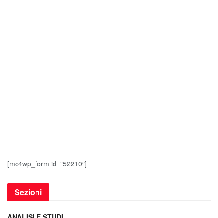
[mc4wp_form id=”52210″]
Sezioni
ANALISI E STUDI