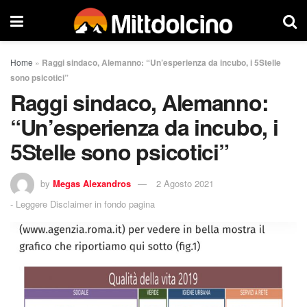
Home
»
Raggi sindaco, Alemanno: “Un’esperienza da incubo, i 5Stelle
sono psicotici”
Raggi sindaco, Alemanno:
“Un’esperienza da incubo, i
5Stelle sono psicotici”
by
Megas Alexandros
2 Agosto 2021
-
Leggere Disclaimer in fondo pagina