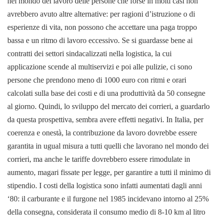
nel mondo del lavoro delle persone che forse in molti casi non
avrebbero avuto altre alternative: per ragioni d’istruzione o di
esperienze di vita, non possono che accettare una paga troppo
bassa e un ritmo di lavoro eccessivo.
Se si guardasse bene ai
contratti dei settori sindacalizzati nella logistica, la cui
applicazione scende al multiservizi e poi alle pulizie, ci sono
persone che prendono meno di 1000 euro con ritmi e orari
calcolati sulla base dei costi e di una produttività da 50 consegne
al giorno. Quindi, lo sviluppo del mercato dei corrieri, a guardarlo
da questa prospettiva, sembra avere effetti negativi. In Italia, per
coerenza e onestà, la contribuzione da lavoro dovrebbe essere
garantita in ugual misura a tutti quelli che lavorano nel mondo dei
corrieri, ma anche le tariffe dovrebbero essere rimodulate in
aumento, magari fissate per legge, per garantire a tutti il minimo di
stipendio. I costi della logistica sono infatti aumentati dagli anni
‘80: il carburante e il furgone nel 1985 incidevano intorno al 25%
della consegna, considerata il consumo medio di 8-10 km al litro