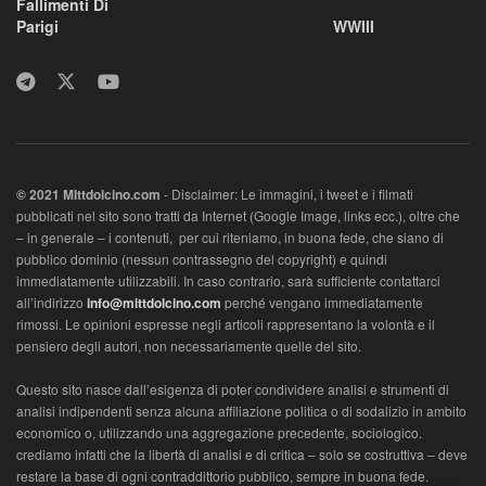
Fallimenti Di
Parigi
WWIII
© 2021 MIttdolcino.com
- Disclaimer: Le immagini, i tweet e i filmati
pubblicati nel sito sono tratti da Internet (Google Image, links ecc.), oltre che
– in generale – i contenuti, per cui riteniamo, in buona fede, che siano di
pubblico dominio (nessun contrassegno del copyright) e quindi
immediatamente utilizzabili. In caso contrario, sarà sufficiente contattarci
all’indirizzo
info@mittdolcino.com
perché vengano immediatamente
rimossi. Le opinioni espresse negli articoli rappresentano la volontà e il
pensiero degli autori, non necessariamente quelle del sito.
Questo sito nasce dall’esigenza di poter condividere analisi e strumenti di
analisi indipendenti senza alcuna affiliazione politica o di sodalizio in ambito
economico o, utilizzando una aggregazione precedente, sociologico.
crediamo infatti che la libertà di analisi e di critica – solo se costruttiva – deve
restare la base di ogni contraddittorio pubblico, sempre in buona fede.