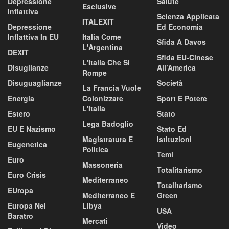
Depressione
Salute
Esclusive
Inflattiva
Scienza Applicata
ITALEXIT
Depressione
Ed Economia
Inflattiva In EU
Italia Come
Sfida A Davos
L'Argentina
DEXIT
Sfida EU-Cinese
L'Italia Che Si
Disuglianze
All’America
Rompe
Disuguaglianze
Società
La Francia Vuole
Energia
Colonizzare
Sport E Potere
L'Italia
Estero
Stato
Lega Badoglio
EU E Nazismo
Stato Ed
Magistratura E
Istituzioni
Eugenetica
Politica
Temi
Euro
Massoneria
Totalitarismo
Euro Crisis
Mediterraneo
Totalitarismo
EUropa
Mediterraneo E
Green
Europa Nel
Libya
USA
Baratro
Mercati
Video