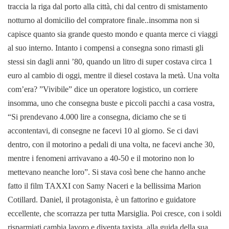
traccia la riga dal porto alla città, chi dal centro di smistamento
notturno al domicilio del compratore finale..insomma non si
capisce quanto sia grande questo mondo e quanta merce ci viaggi
al suo interno. Intanto i compensi a consegna sono rimasti gli
stessi sin dagli anni ’80, quando un litro di super costava circa 1
euro al cambio di oggi, mentre il diesel costava la metà. Una volta
com’era? ”Vivibile” dice un operatore logistico, un corriere
insomma, uno che consegna buste e piccoli pacchi a casa vostra,
“Si prendevano 4.000 lire a consegna, diciamo che se ti
accontentavi, di consegne ne facevi 10 al giorno. Se ci davi
dentro, con il motorino a pedali di una volta, ne facevi anche 30,
mentre i fenomeni arrivavano a 40-50 e il motorino non lo
mettevano neanche loro”.
Si stava così bene che hanno anche
fatto il film TAXXI con Samy Naceri e la bellissima Marion
Cotillard. Daniel, il protagonista, è un fattorino e guidatore
eccellente, che scorrazza per tutta Marsiglia. Poi cresce, con i soldi
risparmiati cambia lavoro e diventa taxista, alla guida della sua