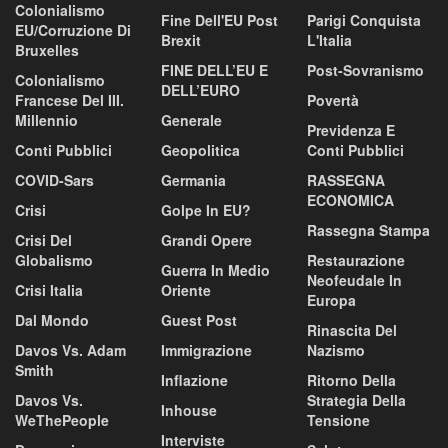
Colonialismo
Fine Dell'EU Post
Parigi Conquista
EU/corruzione Di
Brexit
L'Italia
Bruxelles
FINE DELL’EU E
Post-Sovranismo
Colonialismo
DELL’EURO
Francese Del III.
Povertà
Millennio
Generale
Previdenza E
Conti Pubblici
Geopolitica
Conti Pubblici
COVID-Sars
Germania
RASSEGNA
ECONOMICA
Crisi
Golpe In EU?
Rassegna Stampa
Crisi Del
Grandi Opere
Globalismo
Restaurazione
Guerra In Medio
Neofeudale In
Crisi Italia
Oriente
Europa
Dal Mondo
Guest Post
Rinascita Del
Davos Vs. Adam
Immigrazione
Nazismo
Smith
Inflazione
Ritorno Della
Davos Vs.
Strategia Della
Inhouse
WeThePeople
Tensione
Interviste