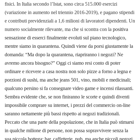
fisici. In Italia secondo l’Istat, sono circa 515.000 esercizi
(variazione in aumento nel triennio 2016-2019), e pagano stipendi
e contributi previdenziali a 1,6 milioni di lavoratori dipendenti. Un
numero socialmente rilevante, ma che si scontra con la
positiva
sensazione di esserci finalmente evoluti sul piano tecnologico,
mentre siamo in quarantena. Quindi viene da porsi giustamente la
domanda: “Ma dopo la quarantena, riapriranno i negozi? Ne
avremo ancora bisogno?”
Oggi ci siamo resi conto di poter
ordinare e ricevere a casa nostra non solo pizze a forno a legna e
porzioni di sushi, ma anche jeans 501, vino, mobili e medicinali;
qualcuno persino si fa consegnare video game e incensi rilassanti.
Sembra evidente che, se non finiranno le scorte e quindi diventi
impossibile comprare su internet, i prezzi del commercio on-line
saranno nettamente più bassi rispetto ai negozi tradizionali.
Peccato che una parte della popolazione, che in Italia può stimarsi
in qualche milione di persone, non possa sopravvivere senza la
sua piccola bottega: bar, caffetterie, pub, ma anche piccoli negozi,