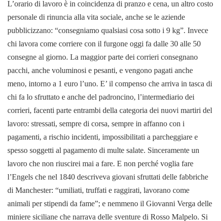
L’orario di lavoro è in coincidenza di pranzo e cena, un altro costo
personale di rinuncia alla vita sociale, anche se le aziende
pubblicizzano: “consegniamo qualsiasi cosa sotto i 9 kg”.
Invece
chi lavora come corriere con il furgone oggi fa dalle 30 alle 50
consegne al giorno. La maggior parte dei corrieri consegnano
pacchi, anche voluminosi e pesanti, e vengono pagati anche
meno, intorno a 1 euro l’uno. E’ il compenso che arriva in tasca di
chi fa lo sfruttato e anche del padroncino, l’intermediario dei
corrieri, facenti parte entrambi della categoria dei nuovi martiri del
lavoro: stressati, sempre di corsa, sempre in affanno con i
pagamenti, a rischio incidenti, impossibilitati a parcheggiare e
spesso soggetti al pagamento di multe salate.
Sinceramente un
lavoro che non riuscirei mai a fare. E non perché voglia fare
l’Engels che nel 1840 descriveva giovani sfruttati delle fabbriche
di Manchester: “umiliati, truffati e raggirati, lavorano come
animali per stipendi da fame”; e nemmeno il Giovanni Verga delle
miniere siciliane che narrava delle sventure di Rosso Malpelo. Si