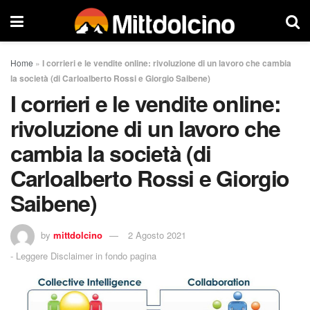
Home
»
I corrieri e le vendite online: rivoluzione di un lavoro che cambia
la società (di Carloalberto Rossi e Giorgio Saibene)
I corrieri e le vendite online:
rivoluzione di un lavoro che
cambia la società (di
Carloalberto Rossi e Giorgio
Saibene)
by
mittdolcino
2 Agosto 2021
-
Leggere Disclaimer in fondo pagina