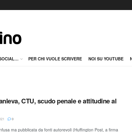
 SOCIAL…
PER CHI VUOLE SCRIVERE
NOI SU YOUTUBE
anleva, CTU, scudo penale e attitudine al
021
0
fusa ma pubblicata da fonti autorevoli (Huffington Post, a firma