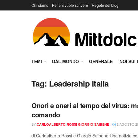
Chi siamo
Per chi vuole scrivere
Regole del blog
TEMI
DAL MONDO
GENERALE
NOI SUI
Tag:
Leadership Italia
Onori e oneri al tempo del virus: m
comando
BY
2 AGOSTO 2
CARLOALBERTO ROSSI GIORGIO SAIBENE
di Carloalberto Rossi e Giorgio Saibene Una notizia con